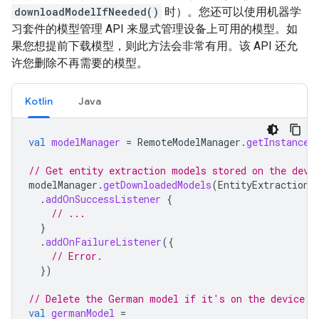
downloadModelIfNeeded()
时）。您还可以使用机器学
习套件的模型管理 API 来显式管理设备上可用的模型。如
果您想提前下载模型，则此方法会非常有用。该 API 还允
许您删除不再需要的模型。
Kotlin
Java
val
modelManager
=
RemoteModelManager
.
getInstance
(
// Get entity extraction models stored on the devi
modelManager
.
getDownloadedModels
(
EntityExtractionR
.
addOnSuccessListener
{
// ...
}
.
addOnFailureListener
({
// Error.
})
// Delete the German model if it's on the device.
val
germanModel
=