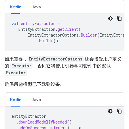
Kotlin
Java
val
entityExtractor
=
EntityExtraction
.
getClient
(
EntityExtractorOptions
.
Builder
(
EntityExtrac
.
build
())
如果需要，
EntityExtractorOptions
还会接受用户定义
的
Executor
，否则它将使用机器学习套件中的默认
Executor
确保所需模型已下载到设备。
Kotlin
Java
entityExtractor
.
downloadModelIfNeeded
()
.
addOnSuccessListener
{
_
->