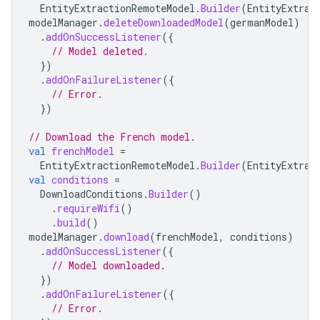
EntityExtractionRemoteModel
.
Builder
(
EntityExtrac
modelManager
.
deleteDownloadedModel
(
germanModel
)
.
addOnSuccessListener
({
// Model deleted.
})
.
addOnFailureListener
({
// Error.
})
// Download the French model.
val
frenchModel
=
EntityExtractionRemoteModel
.
Builder
(
EntityExtrac
val
conditions
=
DownloadConditions
.
Builder
()
.
requireWifi
()
.
build
()
modelManager
.
download
(
frenchModel
,
conditions
)
.
addOnSuccessListener
({
// Model downloaded.
})
.
addOnFailureListener
({
// Error.