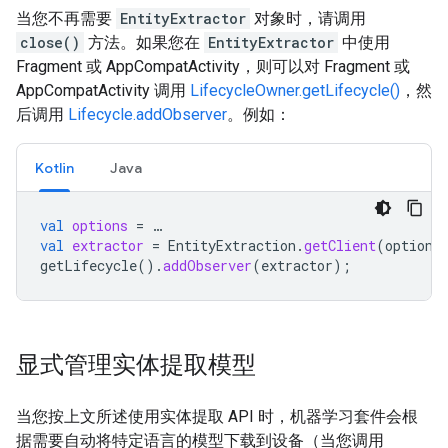
当您不再需要
EntityExtractor
对象时，请调用
close()
方法。如果您在
EntityExtractor
中使用
Fragment 或 AppCompatActivity，则可以对 Fragment 或
AppCompatActivity 调用
LifecycleOwner.getLifecycle()
，然
后调用
Lifecycle.addObserver
。例如：
Kotlin
Java
val
options
=
…
val
extractor
=
EntityExtraction
.
getClient
(
options
getLifecycle
().
addObserver
(
extractor
);
显式管理实体提取模型
当您按上文所述使用实体提取 API 时，机器学习套件会根
据需要自动将特定语言的模型下载到设备（当您调用