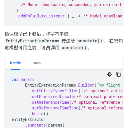
/* Model downloading succeeded, you can call e
}
.
addOnFailureListener
{
_
->
/* Model downloadin
确认模型已下载后，将字符串或
EntityExtractionParams
传递给
annotate()
。 在您知
道模型可用之前，请勿调用
annotate()
。
Kotlin
Java
val
params
=
EntityExtractionParams
.
Builder
(
"My flight is
.
setEntityTypesFilter
((
/* optional entity 
.
setPreferredLocale
(
/* optional preferred 
.
setReferenceTime
(
/* optional reference da
.
setReferenceTimeZone
(
/* optional referenc
.
build
()
entityExtractor
.
annotate
(
params
)