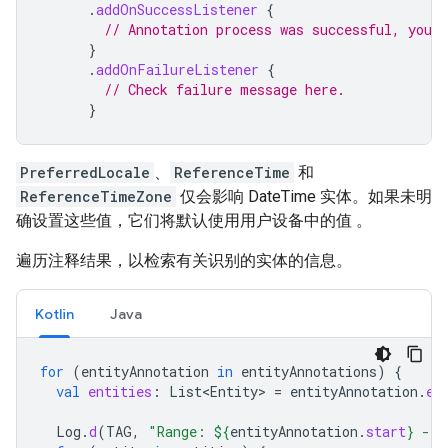
.
addOnSuccessListener
{
// Annotation process was successful, you c
}
.
addOnFailureListener
{
// Check failure message here.
}
PreferredLocale
、
ReferenceTime
和
ReferenceTimeZone
仅会影响 DateTime 实体。如果未明
确设置这些值，它们将默认使用用户设备中的值 。
遍历注释结果，以检索有关识别的实体的信息。
Kotlin
Java
for
(
entityAnnotation
in
entityAnnotations
)
{
val
entities
:
List<Entity>
=
entityAnnotation
.
en
Log
.
d
(
TAG
,
"Range: 
${
entityAnnotation
.
start
}
 - 
$