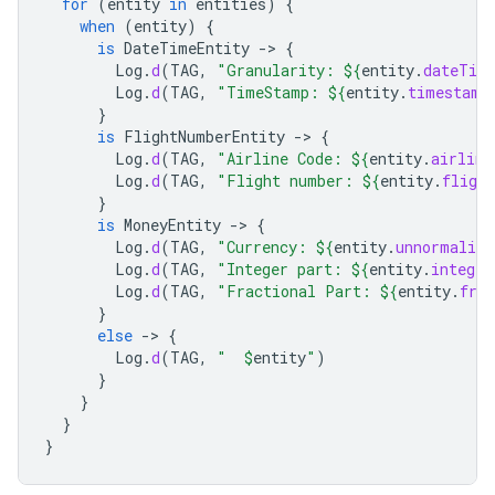
for
(
entity
in
entities
)
{
when
(
entity
)
{
is
DateTimeEntity
-
>
{
Log
.
d
(
TAG
,
"Granularity: 
${
entity
.
dateTim
Log
.
d
(
TAG
,
"TimeStamp: 
${
entity
.
timestamp
}
is
FlightNumberEntity
-
>
{
Log
.
d
(
TAG
,
"Airline Code: 
${
entity
.
airline
Log
.
d
(
TAG
,
"Flight number: 
${
entity
.
fligh
}
is
MoneyEntity
-
>
{
Log
.
d
(
TAG
,
"Currency: 
${
entity
.
unnormalize
Log
.
d
(
TAG
,
"Integer part: 
${
entity
.
integer
Log
.
d
(
TAG
,
"Fractional Part: 
${
entity
.
fra
}
else
-
>
{
Log
.
d
(
TAG
,
"  
$
entity
"
)
}
}
}
}