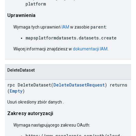
platform
Uprawnienia
parent
Wymaga tych uprawnień
IAM
w zasobie
:
mapsplatformdatasets.datasets.create
Więcej informacji znajdziesz w
dokumentacji IAM
.
DeleteDataset
rpc DeleteDataset(
DeleteDatasetRequest
) returns
(
Empty
)
Usuń określony zbiór danych .
Zakresy autoryzacji
Wymaga następującego zakresu OAuth:
https://www.googleapis.com/auth/cloud-