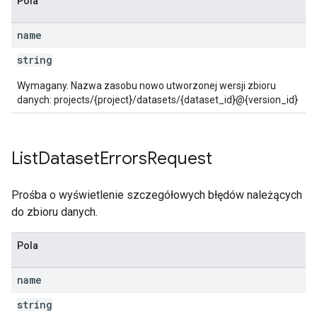
Pola
name
string
Wymagany. Nazwa zasobu nowo utworzonej wersji zbioru
danych: projects/{project}/datasets/{dataset_id}@{version_id}
List
Dataset
Errors
Request
Prośba o wyświetlenie szczegółowych błędów należących
do zbioru danych.
Pola
name
string