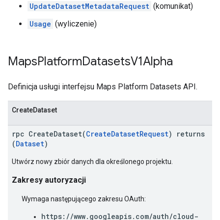
UpdateDatasetMetadataRequest
(komunikat)
Usage
(wyliczenie)
Maps
Platform
Datasets
V1Alpha
Definicja usługi interfejsu Maps Platform Datasets API.
CreateDataset
rpc CreateDataset(
CreateDatasetRequest
) returns
(
Dataset
)
Utwórz nowy zbiór danych dla określonego projektu.
Zakresy autoryzacji
Wymaga następującego zakresu OAuth:
https://www.googleapis.com/auth/cloud-