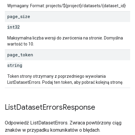
Wymagany. Format: projects/${project}/datasets/{dataset_id}
page
_
size
int32
Maksymalna liczba wersji do zwrócenia na stronie. Domyślna
wartość to 10.
page
_
token
string
Token strony otrzymany z poprzedniego wywołania
ListDatasetErrors. Podaj ten token, aby pobrać kolejną stronę.
List
Dataset
Errors
Response
Odpowiedź ListDatasetErrors. Zwraca powtórzony ciąg
znaków w przypadku komunikatów o błędach.