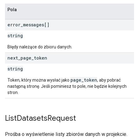
Pola
error
_
messages[]
string
Błędy należące do zbioru danych.
next
_
page
_
token
string
page_token
Token, który można wysłać jako
, aby pobrać
następną stronę. Jeśli pominiesz to pole, nie będzie kolejnych
stron.
List
Datasets
Request
Prośba o wyświetlenie listy zbiorów danych w projekcie.