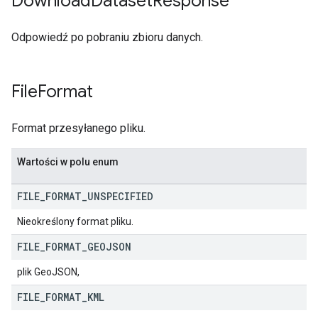
Download
Dataset
Response
Odpowiedź po pobraniu zbioru danych.
File
Format
Format przesyłanego pliku.
Wartości w polu enum
FILE
_
FORMAT
_
UNSPECIFIED
Nieokreślony format pliku.
FILE
_
FORMAT
_
GEOJSON
plik GeoJSON,
FILE
_
FORMAT
_
KML