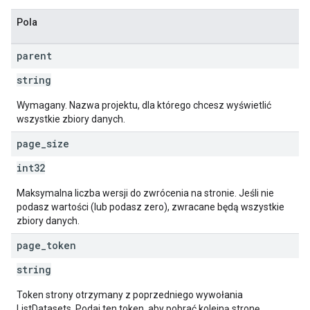
Pola
parent
string
Wymagany. Nazwa projektu, dla którego chcesz wyświetlić
wszystkie zbiory danych.
page
_
size
int32
Maksymalna liczba wersji do zwrócenia na stronie. Jeśli nie
podasz wartości (lub podasz zero), zwracane będą wszystkie
zbiory danych.
page
_
token
string
Token strony otrzymany z poprzedniego wywołania
ListDatasets. Podaj ten token, aby pobrać kolejną stronę.