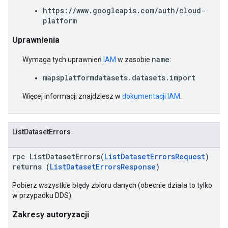
https://www.googleapis.com/auth/cloud-
platform
Uprawnienia
name
Wymaga tych uprawnień
IAM
w zasobie
:
mapsplatformdatasets.datasets.import
Więcej informacji znajdziesz w
dokumentacji IAM
.
ListDatasetErrors
rpc ListDatasetErrors(
ListDatasetErrorsRequest
)
returns (
ListDatasetErrorsResponse
)
Pobierz wszystkie błędy zbioru danych (obecnie działa to tylko
w przypadku DDS).
Zakresy autoryzacji