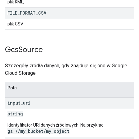
plik KML,
FILE
_
FORMAT
_
CSV
plik CSV.
Gcs
Source
Szczegóły źródła danych, gdy znajduje się ono w Google
Cloud Storage.
Pola
input
_
uri
string
Identyfikator URI danych źródłowych. Na przykład:
gs://my_bucket/my_object
.