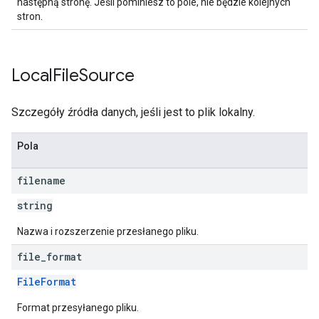
następną stronę. Jeśli pominiesz to pole, nie będzie kolejnych
stron.
Local
File
Source
Szczegóły źródła danych, jeśli jest to plik lokalny.
Pola
filename
string
Nazwa i rozszerzenie przesłanego pliku.
file
_
format
FileFormat
Format przesyłanego pliku.