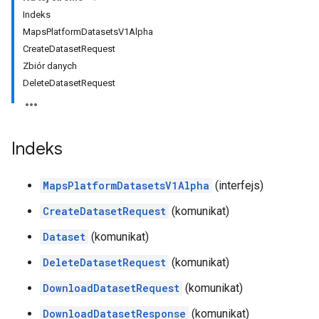
Indeks
MapsPlatformDatasetsV1Alpha
CreateDatasetRequest
Zbiór danych
DeleteDatasetRequest
Indeks
MapsPlatformDatasetsV1Alpha
(interfejs)
CreateDatasetRequest
(komunikat)
Dataset
(komunikat)
DeleteDatasetRequest
(komunikat)
DownloadDatasetRequest
(komunikat)
DownloadDatasetResponse
(komunikat)