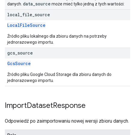
data
_
source
danych.
może mieć tylko jedną z tych wartości:
local
_
file
_
source
LocalFileSource
Źródło pliku lokalnego dla zbioru danych na potrzeby
jednorazowego importu.
gcs
_
source
GcsSource
Źródło pliku Google Cloud Storage dla zbioru danych do
jednorazowego importu.
Import
Dataset
Response
Odpowiedź po zaimportowaniu nowej wersji zbioru danych.