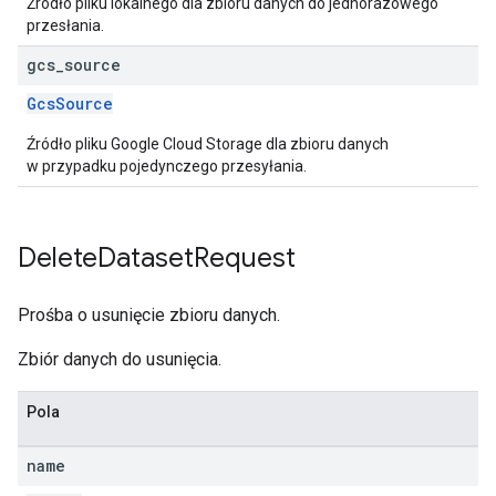
Źródło pliku lokalnego dla zbioru danych do jednorazowego
przesłania.
gcs
_
source
GcsSource
Źródło pliku Google Cloud Storage dla zbioru danych
w przypadku pojedynczego przesyłania.
Delete
Dataset
Request
Prośba o usunięcie zbioru danych.
Zbiór danych do usunięcia.
Pola
name