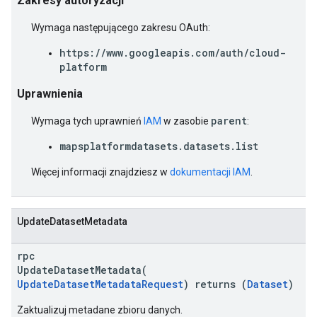
Zakresy autoryzacji
Wymaga następującego zakresu OAuth:
https://www.googleapis.com/auth/cloud-
platform
Uprawnienia
parent
Wymaga tych uprawnień
IAM
w zasobie
:
mapsplatformdatasets.datasets.list
Więcej informacji znajdziesz w
dokumentacji IAM
.
UpdateDatasetMetadata
rpc
UpdateDatasetMetadata(
UpdateDatasetMetadataRequest
) returns (
Dataset
)
Zaktualizuj metadane zbioru danych.