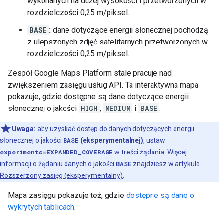
wykonanych na dużej wysokości i przetworzonych w
rozdzielczości 0,25 m/piksel.
BASE
:
dane dotyczące energii słonecznej pochodzą
z ulepszonych zdjęć satelitarnych przetworzonych w
rozdzielczości 0,25 m/piksel.
Zespół Google Maps Platform stale pracuje nad
zwiększeniem zasięgu usług API. Ta interaktywna mapa
pokazuje, gdzie dostępne są dane dotyczące energii
słonecznej o jakości
HIGH
,
MEDIUM
i
BASE
.
Uwaga:
aby uzyskać dostęp do danych dotyczących energii
słonecznej o jakości
BASE
(eksperymentalnej)
, ustaw
experiments=EXPANDED_COVERAGE
w treści żądania. Więcej
informacji o żądaniu danych o jakości
BASE
znajdziesz w artykule
Rozszerzony zasięg (eksperymentalny)
.
Mapa zasięgu pokazuje też, gdzie
dostępne są dane o
wykrytych tablicach
.