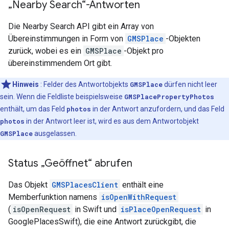
„Nearby Search“-Antworten
Die Nearby Search API gibt ein Array von
Übereinstimmungen in Form von
GMSPlace
-Objekten
zurück, wobei es ein
GMSPlace
-Objekt pro
übereinstimmendem Ort gibt.
Hinweis
: Felder des Antwortobjekts
GMSPlace
dürfen nicht leer
sein. Wenn die Feldliste beispielsweise
GMSPlacePropertyPhotos
enthält, um das Feld
photos
in der Antwort anzufordern, und das Feld
photos
in der Antwort leer ist, wird es aus dem Antwortobjekt
GMSPlace
ausgelassen.
Status „Geöffnet“ abrufen
Das Objekt
GMSPlacesClient
enthält eine
Memberfunktion namens
isOpenWithRequest
(
isOpenRequest
in Swift und
isPlaceOpenRequest
in
GooglePlacesSwift), die eine Antwort zurückgibt, die