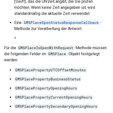
(Swift), das die Uhrzeit angibt, die Sie prüfen
möchten. Wenn keine Zeit angegeben ist, wird
standardmäßig die aktuelle Zeit verwendet.
Eine
GMSPlaceOpenStatusResponseCallback
-
Methode zur Verarbeitung der Antwort.
>
Für die
GMSPlaceIsOpenWithRequest
-Methode müssen
die folgenden Felder im
GMSPlace
-Objekt festgelegt
werden:
GMSPlacePropertyUTCOffsetMinutes
GMSPlacePropertyBusinessStatus
GMSPlacePropertyOpeningHours
GMSPlacePropertyCurrentOpeningHours
GMSPlacePropertySecondaryOpeningHours