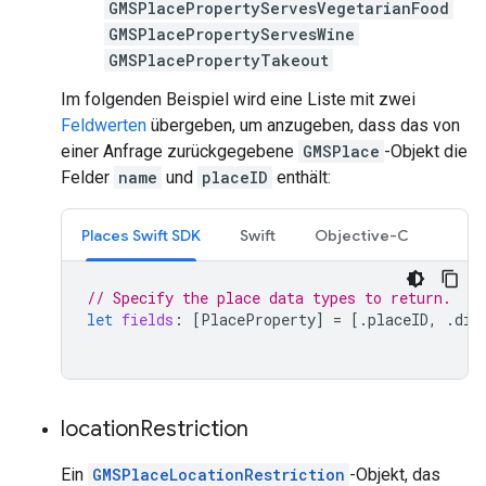
GMSPlacePropertyServesVegetarianFood
GMSPlacePropertyServesWine
GMSPlacePropertyTakeout
Im folgenden Beispiel wird eine Liste mit zwei
Feldwerten
übergeben, um anzugeben, dass das von
einer Anfrage zurückgegebene
GMSPlace
-Objekt die
Felder
name
und
placeID
enthält:
Places Swift SDK
Swift
Objective-C
// Specify the place data types to return.
let
fields
:
[
PlaceProperty
]
=
[.
placeID
,
.
dis
location
Restriction
Ein
GMSPlaceLocationRestriction
-Objekt, das