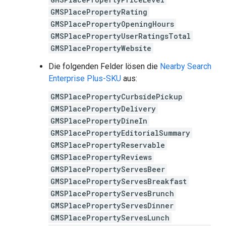
GMSPlacePropertyRating
GMSPlacePropertyOpeningHours
GMSPlacePropertyUserRatingsTotal
GMSPlacePropertyWebsite
Die folgenden Felder lösen die
Nearby Search
Enterprise Plus-SKU
aus:
GMSPlacePropertyCurbsidePickup
GMSPlacePropertyDelivery
GMSPlacePropertyDineIn
GMSPlacePropertyEditorialSummary
GMSPlacePropertyReservable
GMSPlacePropertyReviews
GMSPlacePropertyServesBeer
GMSPlacePropertyServesBreakfast
GMSPlacePropertyServesBrunch
GMSPlacePropertyServesDinner
GMSPlacePropertyServesLunch