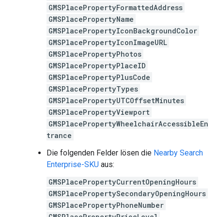
GMSPlacePropertyFormattedAddress
GMSPlacePropertyName
GMSPlacePropertyIconBackgroundColor
GMSPlacePropertyIconImageURL
GMSPlacePropertyPhotos
GMSPlacePropertyPlaceID
GMSPlacePropertyPlusCode
GMSPlacePropertyTypes
GMSPlacePropertyUTCOffsetMinutes
GMSPlacePropertyViewport
GMSPlacePropertyWheelchairAccessibleEn
trance
Die folgenden Felder lösen die
Nearby Search
Enterprise-SKU
aus:
GMSPlacePropertyCurrentOpeningHours
GMSPlacePropertySecondaryOpeningHours
GMSPlacePropertyPhoneNumber
GMSPlacePropertyPriceLevel