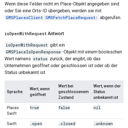
Wenn diese Felder nicht im Place-Objekt angegeben sind
oder Sie eine Orts-ID übergeben, werden sie mit
GMSPlacesClient GMSFetchPlaceRequest:
abgerufen.
is
Open
With
Request
Antwort
isOpenWithRequest
gibt ein
GMSPlaceIsOpenResponse
-Objekt mit einem booleschen
Wert namens
status
zurück, der angibt, ob das
Unternehmen geöffnet oder geschlossen ist oder ob der
Status unbekannt ist.
Wert bei
Wert, wenn der
Wert, wenn
Sprache
geschlossenem
Status
geöffnet
Zustand
unbekannt ist
true
false
nil
Places
Swift
.
open
.
closed
.
unknown
Swift