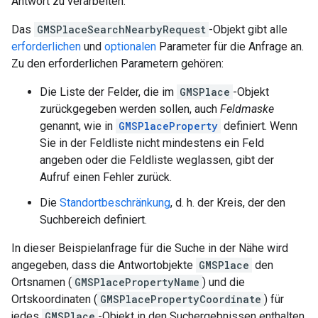
Antwort zu verarbeiten.
Das
GMSPlaceSearchNearbyRequest
-Objekt gibt alle
erforderlichen
und
optionalen
Parameter für die Anfrage an.
Zu den erforderlichen Parametern gehören:
Die Liste der Felder, die im
GMSPlace
-Objekt
zurückgegeben werden sollen, auch
Feldmaske
genannt, wie in
GMSPlaceProperty
definiert. Wenn
Sie in der Feldliste nicht mindestens ein Feld
angeben oder die Feldliste weglassen, gibt der
Aufruf einen Fehler zurück.
Die
Standortbeschränkung
, d. h. der Kreis, der den
Suchbereich definiert.
In dieser Beispielanfrage für die Suche in der Nähe wird
angegeben, dass die Antwortobjekte
GMSPlace
den
Ortsnamen (
GMSPlacePropertyName
) und die
Ortskoordinaten (
GMSPlacePropertyCoordinate
) für
jedes
GMSPlace
-Objekt in den Suchergebnissen enthalten.