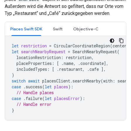
Außerdem wird die Antwort so gefiltert, dass nur Orte vom
Typ „Restaurant“ und „Café“ zurückgegeben werden.
Places Swift SDK
Swift
Objective-C
let
restriction
=
CircularCoordinateRegion
(
center
:
let
searchNearbyRequest
=
SearchNearbyRequest
(
locationRestriction
:
restriction
,
placeProperties
:
[
.
name
,
.
coordinate
],
includedTypes
:
[
.
restaurant
,
.
cafe
],
)
switch
await
placesClient
.
searchNearby
(
with
:
searc
case
.
success
(
let
places
):
// Handle places
case
.
failure
(
let
placesError
):
// Handle error
}