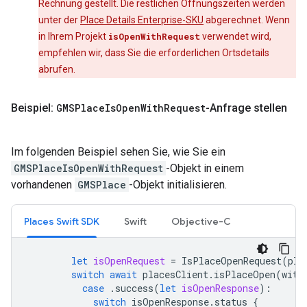
Rechnung gestellt. Die restlichen Öffnungszeiten werden
unter der
Place Details Enterprise-SKU
abgerechnet. Wenn
in Ihrem Projekt
isOpenWithRequest
verwendet wird,
empfehlen wir, dass Sie die erforderlichen Ortsdetails
abrufen.
Beispiel:
GMSPlace
Is
Open
With
Request
-Anfrage stellen
Im folgenden Beispiel sehen Sie, wie Sie ein
GMSPlaceIsOpenWithRequest
-Objekt in einem
vorhandenen
GMSPlace
-Objekt initialisieren.
Places Swift SDK
Swift
Objective-C
let
isOpenRequest
=
IsPlaceOpenRequest
(
pla
switch
await
placesClient
.
isPlaceOpen
(
with
case
.
success
(
let
isOpenResponse
):
switch
isOpenResponse
.
status
{