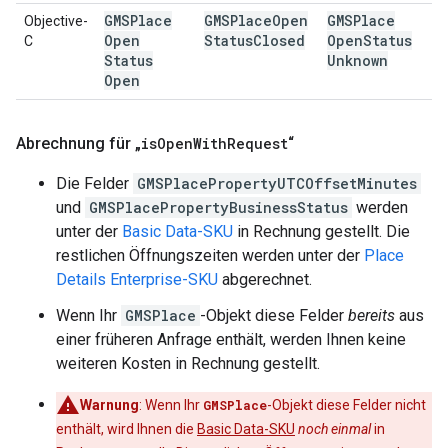
GMSPlace
GMSPlace
Open
GMSPlace
Objective-
Open
Status
Closed
Open
Status
C
Status
Unknown
Open
Abrechnung für „
is
Open
With
Request
“
Die Felder
GMSPlacePropertyUTCOffsetMinutes
und
GMSPlacePropertyBusinessStatus
werden
unter der
Basic Data-SKU
in Rechnung gestellt. Die
restlichen Öffnungszeiten werden unter der
Place
Details Enterprise-SKU
abgerechnet.
Wenn Ihr
GMSPlace
-Objekt diese Felder
bereits
aus
einer früheren Anfrage enthält, werden Ihnen keine
weiteren Kosten in Rechnung gestellt.
Warnung
: Wenn Ihr
GMSPlace
-Objekt diese Felder nicht
enthält, wird Ihnen die
Basic Data-SKU
noch einmal
in