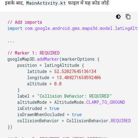
इसके बाद,
MainActivity.kt
फ़ाइल में यह कोड जोड़ें:
// Add imports
import
com.google.android.gms.maps3d.model.latLngAlt
...
// Marker 1: REQUIRED
googleMap3D
.
addMarker
(
markerOptions
{
position
=
latLngAltitude
{
latitude
=
52.52027645136134
longitude
=
13.408271658592406
altitude
=
0.0
}
label
=
"Collision Behavior: REQUIRED"
altitudeMode
=
AltitudeMode
.
CLAMP_TO_GROUND
isExtruded
=
true
isDrawnWhenOccluded
=
true
collisionBehavior
=
CollisionBehavior
.
REQUIRED
})