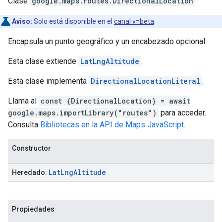
Clase
google.maps.routes
.
DirectionalLocation
Aviso:
Solo está disponible en el
canal v=beta
.
Encapsula un punto geográfico y un encabezado opcional.
Esta clase extiende
LatLngAltitude
.
Esta clase implementa
DirectionalLocationLiteral
.
Llama al
const {DirectionalLocation} = await
google.maps.importLibrary("routes")
para acceder.
Consulta
Bibliotecas en la API de Maps JavaScript
.
Constructor
Lat
Lng
Altitude
Heredado:
Propiedades