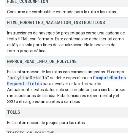
FUEL
_
CONSUMPTION
Consumo de combustible estimado para la ruta o las rutas.
HTML
_
FORMATTED
_
NAVIGATION
_
INSTRUCTIONS
Instrucciones de navegación presentadas como una cadena de
texto HTML con formato. Este contenido se debe leer tal como
está y es solo para fines de visualización. No lo analices de
forma programática.
NARROW
_
ROAD
_
INFO
_
ON
_
POLYLINE
Es la información de las rutas con caminos angostos. El campo
"polyline
Details"
Compute
Routes
se debe especificar en
Request
.
fields
para devolver esta información.
Actualmente, estos datos solo se completan para ciertas áreas
metropolitanas de la India. Esta función es experimental y el
SKU o el cargo están sujetos a cambios.
TOLLS
Es la información de peajes para las rutas.