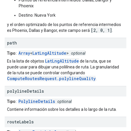
Puntos de referencia intermedios: Dallas, Bangor y
Phoenix
Destino: Nueva York
y el orden optimizado de los puntos de referencia intermedios
[2, 0, 1]
es Phoenix, Dallas y Bangor, este campo será
.
path
Array
<
LatLngAltitude
>
Tipo:
optional
LatLngAltitude
Es la lista de objetos
de la ruta, que se
puede usar para dibujar una polilínea de ruta. La granularidad
de la ruta se puede controlar configurando
ComputeRoutesRequest.polylineQuality
.
polyline
Details
PolylineDetails
Tipo:
optional
Contiene información sobre los detalles a lo largo de la ruta.
route
Labels