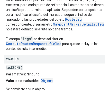
Crea marcadores para la ruta etiquetada como "A", "B", "C",
etcétera, para cada punto de referencia. Los marcadores tienen
un diseño predeterminado aplicado. Se pueden pasar opciones
para modificar el diseño del marcador según el índice del
RouteLeg
marcador o las propiedades del objeto
WaypointMarkerDetails.leg
correspondiente. El parámetro
no estará definido si la ruta no tiene tramos.
"legs"
El campo
se debe solicitar en
ComputeRoutesRequest.fields
para que se incluyan los
puntos de ruta intermedios.
to
JSON
toJSON()
Parámetros:
Ninguno
Object
Valor de devolución:
Se convierte en un objeto.