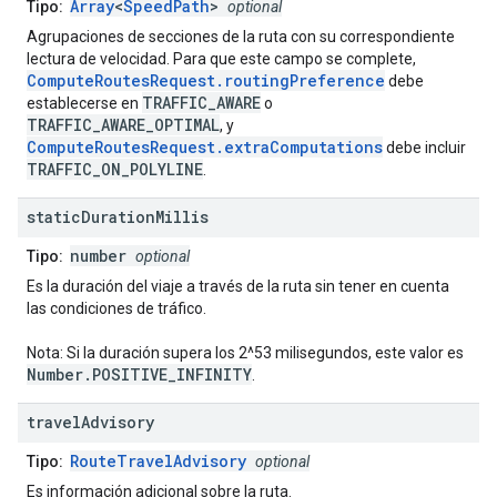
Array
<
SpeedPath
>
Tipo:
optional
Agrupaciones de secciones de la ruta con su correspondiente
lectura de velocidad. Para que este campo se complete,
ComputeRoutesRequest.routingPreference
debe
TRAFFIC_AWARE
establecerse en
o
TRAFFIC_AWARE_OPTIMAL
, y
ComputeRoutesRequest.extraComputations
debe incluir
TRAFFIC_ON_POLYLINE
.
static
Duration
Millis
number
Tipo:
optional
Es la duración del viaje a través de la ruta sin tener en cuenta
las condiciones de tráfico.
Nota: Si la duración supera los 2^53 milisegundos, este valor es
Number.POSITIVE_INFINITY
.
travel
Advisory
RouteTravelAdvisory
Tipo:
optional
Es información adicional sobre la ruta.