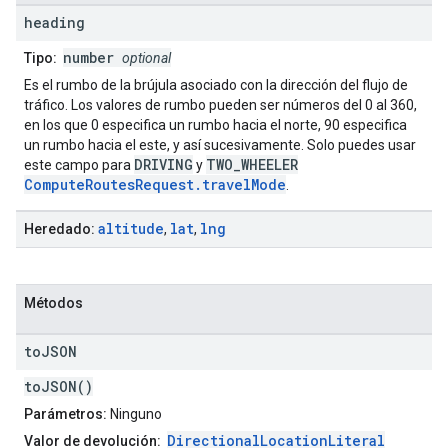
heading
number
Tipo:
optional
Es el rumbo de la brújula asociado con la dirección del flujo de
tráfico. Los valores de rumbo pueden ser números del 0 al 360,
en los que 0 especifica un rumbo hacia el norte, 90 especifica
un rumbo hacia el este, y así sucesivamente. Solo puedes usar
DRIVING
TWO_WHEELER
este campo para
y
ComputeRoutesRequest.travelMode
.
altitude
lat
lng
Heredado:
,
,
Métodos
to
JSON
toJSON()
Parámetros:
Ninguno
DirectionalLocationLiteral
Valor de devolución: