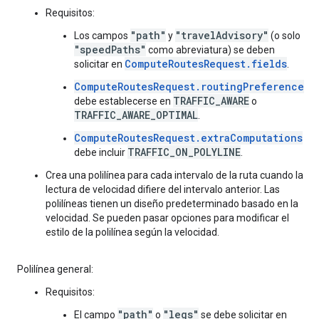
Requisitos:
"path"
"travelAdvisory"
Los campos
y
(o solo
"speedPaths"
como abreviatura) se deben
ComputeRoutesRequest.fields
solicitar en
.
ComputeRoutesRequest.routingPreference
TRAFFIC_AWARE
debe establecerse en
o
TRAFFIC_AWARE_OPTIMAL
.
ComputeRoutesRequest.extraComputations
TRAFFIC_ON_POLYLINE
debe incluir
.
Crea una polilínea para cada intervalo de la ruta cuando la
lectura de velocidad difiere del intervalo anterior. Las
polilíneas tienen un diseño predeterminado basado en la
velocidad. Se pueden pasar opciones para modificar el
estilo de la polilínea según la velocidad.
Polilínea general:
Requisitos:
"path"
"legs"
El campo
o
se debe solicitar en