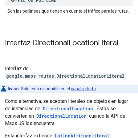
TRAFFIC
_
ON
_
POLYLINE
Son las polilíneas que tienen en cuenta el tráfico para las rutas.
Interfaz
Directional
Location
Literal
Interfaz de
google.maps.routes
.
DirectionalLocationLiteral
Aviso:
Solo está disponible en el
canal v=beta
.
Como alternativa, se aceptan literales de objetos en lugar
de instancias de
DirectionalLocation
. Estos se
convierten en
DirectionalLocation
cuando la API de
Maps JS los encuentra.
Esta interfaz extiende
LatLngAltitudeLiteral
.