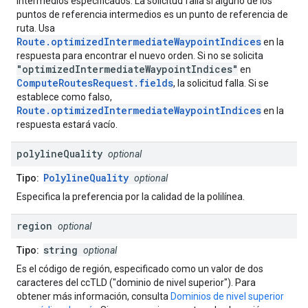
intermedios especificados. La solicitud falla si alguno de los
puntos de referencia intermedios es un punto de referencia de
ruta. Usa
Route.optimizedIntermediateWaypointIndices
en la
respuesta para encontrar el nuevo orden. Si no se solicita
"optimizedIntermediateWaypointIndices"
en
ComputeRoutesRequest.fields
, la solicitud falla. Si se
establece como falso,
Route.optimizedIntermediateWaypointIndices
en la
respuesta estará vacío.
polyline
Quality
optional
PolylineQuality
Tipo:
optional
Especifica la preferencia por la calidad de la polilínea.
region
optional
string
Tipo:
optional
Es el código de región, especificado como un valor de dos
caracteres del ccTLD ("dominio de nivel superior"). Para
obtener más información, consulta
Dominios de nivel superior