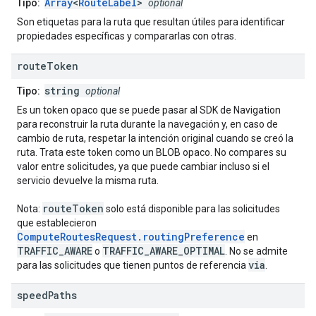
Array
<
RouteLabel
>
Tipo:
optional
Son etiquetas para la ruta que resultan útiles para identificar
propiedades específicas y compararlas con otras.
route
Token
string
Tipo:
optional
Es un token opaco que se puede pasar al SDK de Navigation
para reconstruir la ruta durante la navegación y, en caso de
cambio de ruta, respetar la intención original cuando se creó la
ruta. Trata este token como un BLOB opaco. No compares su
valor entre solicitudes, ya que puede cambiar incluso si el
servicio devuelve la misma ruta.
routeToken
Nota:
solo está disponible para las solicitudes
que establecieron
ComputeRoutesRequest.routingPreference
en
TRAFFIC_AWARE
TRAFFIC_AWARE_OPTIMAL
o
. No se admite
via
para las solicitudes que tienen puntos de referencia
.
speed
Paths