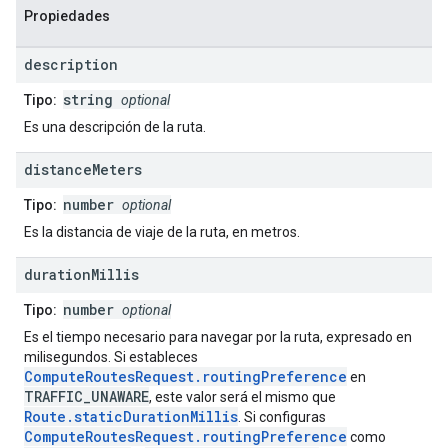
Propiedades
description
string
Tipo:
optional
Es una descripción de la ruta.
distance
Meters
number
Tipo:
optional
Es la distancia de viaje de la ruta, en metros.
duration
Millis
number
Tipo:
optional
Es el tiempo necesario para navegar por la ruta, expresado en
milisegundos. Si estableces
ComputeRoutesRequest.routingPreference
en
TRAFFIC_UNAWARE
, este valor será el mismo que
Route.staticDurationMillis
. Si configuras
ComputeRoutesRequest.routingPreference
como