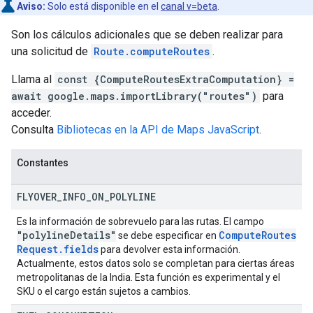
Aviso:
Solo está disponible en el
canal v=beta
.
Son los cálculos adicionales que se deben realizar para
una solicitud de
Route.computeRoutes
.
Llama al
const {ComputeRoutesExtraComputation} =
await google.maps.importLibrary("routes")
para
acceder.
Consulta
Bibliotecas en la API de Maps JavaScript
.
Constantes
FLYOVER
_
INFO
_
ON
_
POLYLINE
Es la información de sobrevuelo para las rutas. El campo
"polyline
Details"
Compute
Routes
se debe especificar en
Request
.
fields
para devolver esta información.
Actualmente, estos datos solo se completan para ciertas áreas
metropolitanas de la India. Esta función es experimental y el
SKU o el cargo están sujetos a cambios.