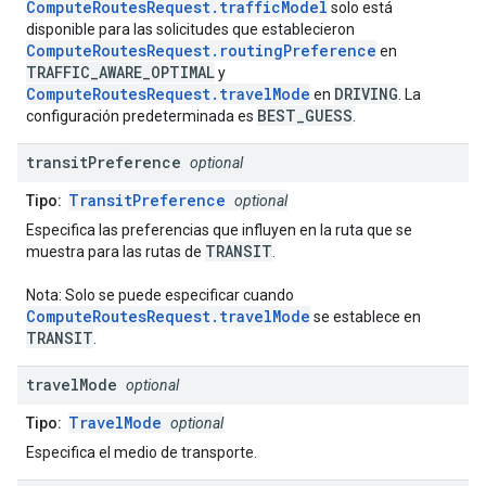
ComputeRoutesRequest.trafficModel
solo está
disponible para las solicitudes que establecieron
ComputeRoutesRequest.routingPreference
en
TRAFFIC_AWARE_OPTIMAL
y
ComputeRoutesRequest.travelMode
DRIVING
en
. La
BEST_GUESS
configuración predeterminada es
.
transit
Preference
optional
TransitPreference
Tipo:
optional
Especifica las preferencias que influyen en la ruta que se
TRANSIT
muestra para las rutas de
.
Nota: Solo se puede especificar cuando
ComputeRoutesRequest.travelMode
se establece en
TRANSIT
.
travel
Mode
optional
TravelMode
Tipo:
optional
Especifica el medio de transporte.