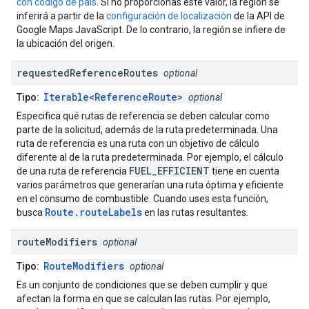
con código de país
. Si no proporcionas este valor, la región se
inferirá a partir de la
configuración de localización
de la API de
Google Maps JavaScript. De lo contrario, la región se infiere de
la ubicación del origen.
requested
Reference
Routes
optional
Iterable
<
ReferenceRoute
>
Tipo:
optional
Especifica qué rutas de referencia se deben calcular como
parte de la solicitud, además de la ruta predeterminada. Una
ruta de referencia es una ruta con un objetivo de cálculo
diferente al de la ruta predeterminada. Por ejemplo, el cálculo
FUEL_EFFICIENT
de una ruta de referencia
tiene en cuenta
varios parámetros que generarían una ruta óptima y eficiente
en el consumo de combustible. Cuando uses esta función,
Route.routeLabels
busca
en las rutas resultantes.
route
Modifiers
optional
RouteModifiers
Tipo:
optional
Es un conjunto de condiciones que se deben cumplir y que
afectan la forma en que se calculan las rutas. Por ejemplo,