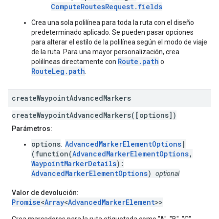
ComputeRoutesRequest.fields
.
Crea una sola polilínea para toda la ruta con el diseño
predeterminado aplicado. Se pueden pasar opciones
para alterar el estilo de la polilínea según el modo de viaje
de la ruta. Para una mayor personalización, crea
Route.path
polilíneas directamente con
o
RouteLeg.path
.
create
Waypoint
Advanced
Markers
createWaypointAdvancedMarkers([options])
Parámetros:
options
AdvancedMarkerElementOptions
|
:
(function(
AdvancedMarkerElementOptions
,
WaypointMarkerDetails
):
AdvancedMarkerElementOptions
)
optional
Valor de devolución:
Promise
<
Array
<
AdvancedMarkerElement
>>