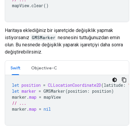
mapView
.
clear
()
Haritaya eklediğiniz bir işaretçide değişiklik yapmak
istiyorsanız
GMSMarker
nesnesini tuttuğunuzdan emin
olun. Bu nesnede değişiklik yaparak işaretçiyi daha sonra
değiştirebilirsiniz.
Swift
Objective-C
let
position
=
CLLocationCoordinate2D
(
latitude
:
10
let
marker
=
GMSMarker
(
position
:
position
)
marker
.
map
=
mapView
// ...
marker
.
map
=
nil