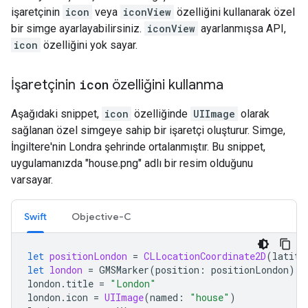
işaretçinin
icon
veya
iconView
özelliğini kullanarak özel
bir simge ayarlayabilirsiniz.
iconView
ayarlanmışsa API,
icon
özelliğini yok sayar.
İşaretçinin
icon
özelliğini kullanma
Aşağıdaki snippet,
icon
özelliğinde
UIImage
olarak
sağlanan özel simgeye sahip bir işaretçi oluşturur. Simge,
İngiltere'nin Londra şehrinde ortalanmıştır. Bu snippet,
uygulamanızda "house.png" adlı bir resim olduğunu
varsayar.
Swift
Objective-C
let
positionLondon
=
CLLocationCoordinate2D
(
latitu
let
london
=
GMSMarker
(
position
:
positionLondon
)
london
.
title
=
"London"
london
.
icon
=
UIImage
(
named
:
"house"
)