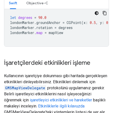
Swift
Objective-C
let
degrees
=
90.0
londonMarker
.
groundAnchor
=
CGPoint
(
x
:
0.5
,
y
:
0.5
londonMarker
.
rotation
=
degrees
londonMarker
.
map
=
mapView
İşaretçilerdeki etkinlikleri işleme
Kullanıcının işaretçiye dokunması gibi haritada gerçekleşen
etkinlikleri dinleyebilirsiniz. Etkinlikleri dinlemek için
GMSMapViewDelegate
protokolünü uygulamanız gerekir.
Belirli işaretleyici etkinliklerini nasıl işleyeceğinizi
öğrenmek için
işaretleyici etkinlikleri ve hareketler
başlıklı
makaleyi inceleyin.
Etkinliklerle ilgili kılavuzda
GMSMapViewDelegate'teki yöntemlerin listesi de yer alır.