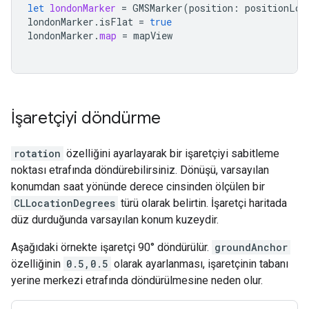
let
londonMarker
=
GMSMarker
(
position
:
positionLon
londonMarker
.
isFlat
=
true
londonMarker
.
map
=
mapView
İşaretçiyi döndürme
rotation
özelliğini ayarlayarak bir işaretçiyi sabitleme
noktası etrafında döndürebilirsiniz. Dönüşü, varsayılan
konumdan saat yönünde derece cinsinden ölçülen bir
CLLocationDegrees
türü olarak belirtin. İşaretçi haritada
düz durduğunda varsayılan konum kuzeydir.
Aşağıdaki örnekte işaretçi 90° döndürülür.
groundAnchor
özelliğinin
0.5,0.5
olarak ayarlanması, işaretçinin tabanı
yerine merkezi etrafında döndürülmesine neden olur.