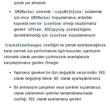
içinde yer almalıdır.
GMSMarker
üzerinde
-copyWithZone:
kullanmak
için önce
GMSMarker
kopyalamanız, ardından
kopyada yeni bir
iconView
örneği oluşturmanız
gerekir.
UIView
,
NSCopying
çözünürlüğünü
desteklemediği için
iconView
kopyalanamıyor.
tracksViewChanges
özelliğini ne zaman ayarlayacağınıza
karar vermek için performansla ilgili hususları, işaretçinin
otomatik olarak yeniden çizilmesinin avantajlarıyla
karşılaştırmanız gerekir. Örneğin:
Yapmanız gereken bir dizi değişiklik varsa mülkü
YES
olarak değiştirip tekrar
NO
olarak ayarlayabilirsiniz.
Bir animasyon çalışırken veya içerikler eşzamansız
olarak yüklenirken işlemler tamamlanana kadar
özelliği
YES
olarak ayarlamanız gerekir.