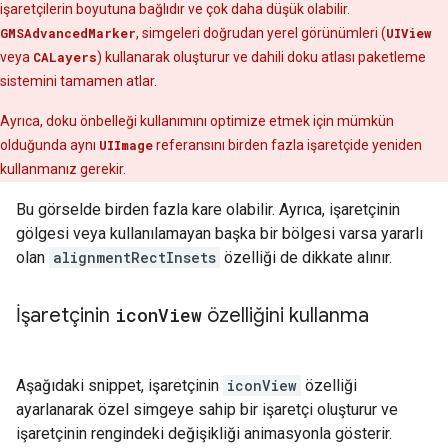
işaretçilerin boyutuna bağlıdır ve çok daha düşük olabilir.
GMSAdvancedMarker
, simgeleri doğrudan yerel görünümleri (
UIView
veya
CALayers
) kullanarak oluşturur ve dahili doku atlası paketleme
sistemini tamamen atlar.
Ayrıca, doku önbelleği kullanımını optimize etmek için mümkün
olduğunda aynı
UIImage
referansını birden fazla işaretçide yeniden
kullanmanız gerekir.
Bu görselde birden fazla kare olabilir. Ayrıca, işaretçinin
gölgesi veya kullanılamayan başka bir bölgesi varsa yararlı
olan
alignmentRectInsets
özelliği de dikkate alınır.
İşaretçinin
icon
View
özelliğini kullanma
Aşağıdaki snippet, işaretçinin
iconView
özelliği
ayarlanarak özel simgeye sahip bir işaretçi oluşturur ve
işaretçinin rengindeki değişikliği animasyonla gösterir.