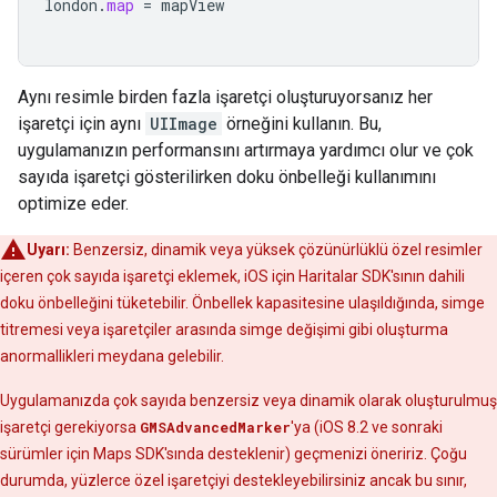
london
.
map
=
mapView
Aynı resimle birden fazla işaretçi oluşturuyorsanız her
işaretçi için aynı
UIImage
örneğini kullanın. Bu,
uygulamanızın performansını artırmaya yardımcı olur ve çok
sayıda işaretçi gösterilirken doku önbelleği kullanımını
optimize eder.
Uyarı:
Benzersiz, dinamik veya yüksek çözünürlüklü özel resimler
içeren çok sayıda işaretçi eklemek, iOS için Haritalar SDK'sının dahili
doku önbelleğini tüketebilir. Önbellek kapasitesine ulaşıldığında, simge
titremesi veya işaretçiler arasında simge değişimi gibi oluşturma
anormallikleri meydana gelebilir.
Uygulamanızda çok sayıda benzersiz veya dinamik olarak oluşturulmuş
işaretçi gerekiyorsa
GMSAdvancedMarker
'ya (iOS 8.2 ve sonraki
sürümler için Maps SDK'sında desteklenir) geçmenizi öneririz. Çoğu
durumda, yüzlerce özel işaretçiyi destekleyebilirsiniz ancak bu sınır,