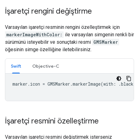
İşaretçi rengini değiştirme
Varsayılan işaretçi resminin rengini özelleştirmek için
markerImageWithColor:
ile varsayılan simgenin renkli bir
sürümünü isteyebilir ve sonuçtaki resmi
GMSMarker
öğesinin simge özelliğine iletebilirsiniz.
Swift
Objective-C
marker
.
icon
=
GMSMarker
.
markerImage
(
with
:
.
black
)
İşaretçi resmini özelleştirme
Varsayılan işaretçi resmini değiştirmek isterseniz