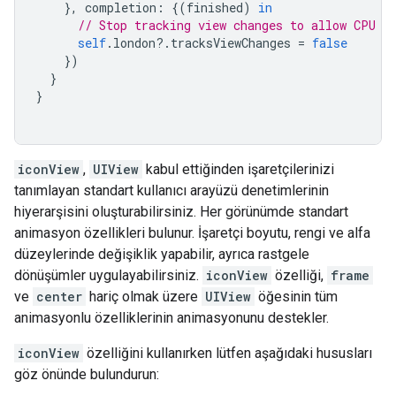
},
completion
:
{(
finished
)
in
// Stop tracking view changes to allow CPU t
self
.
london
?.
tracksViewChanges
=
false
})
}
}
iconView
,
UIView
kabul ettiğinden işaretçilerinizi
tanımlayan standart kullanıcı arayüzü denetimlerinin
hiyerarşisini oluşturabilirsiniz. Her görünümde standart
animasyon özellikleri bulunur. İşaretçi boyutu, rengi ve alfa
düzeylerinde değişiklik yapabilir, ayrıca rastgele
dönüşümler uygulayabilirsiniz.
iconView
özelliği,
frame
ve
center
hariç olmak üzere
UIView
öğesinin tüm
animasyonlu özelliklerinin animasyonunu destekler.
iconView
özelliğini kullanırken lütfen aşağıdaki hususları
göz önünde bulundurun: