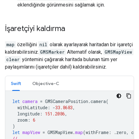
eklendiğinde görünmesini sağlamak için.
İşaretçiyi kaldırma
map
özelliğini
nil
olarak ayarlayarak haritadan bir işaretçi
kaldırabilirsiniz.
GMSMarker
Alternatif olarak,
GMSMapView
clear
yöntemini çağırarak haritada bulunan tüm yer
paylaşımlarını (işaretçiler dahil) kaldırabilirsiniz.
Swift
Objective-C
let
camera
=
GMSCameraPosition
.
camera
(
withLatitude
:
-
33.8683
,
longitude
:
151.2086
,
zoom
:
6
)
let
mapView
=
GMSMapView
.
map
(
withFrame
:
.
zero
,
cam
// ...