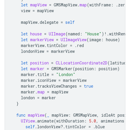
let
mapView
=
GMSMapView
.
map
(
withFrame
:
.
zero
,
view
=
mapView
mapView
.
delegate
=
self
let
house
=
UIImage
(
named
:
"House"
)
!
.
withRende
let
markerView
=
UIImageView
(
image
:
house
)
markerView
.
tintColor
=
.
red
londonView
=
markerView
let
position
=
CLLocationCoordinate2D
(
latitude
let
marker
=
GMSMarker
(
position
:
position
)
marker
.
title
=
"London"
marker
.
iconView
=
markerView
marker
.
tracksViewChanges
=
true
marker
.
map
=
mapView
london
=
marker
}
func
mapView
(
_
mapView
:
GMSMapView
,
idleAt
posit
UIView
.
animate
(
withDuration
:
5.0
,
animations
:
self
.
londonView
?.
tintColor
=
.
blue