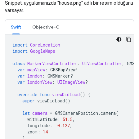
Snippet, uygulamanızda "house.png" adlı bir resim olduğunu
varsayar.
Swift
Objective-C
import
CoreLocation
import
GoogleMaps
class
MarkerViewController
:
UIViewController
,
GMSM
var
mapView
:
GMSMapView
!
var
london
:
GMSMarker
?
var
londonView
:
UIImageView
?
override
func
viewDidLoad
()
{
super
.
viewDidLoad
()
let
camera
=
GMSCameraPosition
.
camera
(
withLatitude
:
51.5
,
longitude
:
-
0.127
,
zoom
:
14
)