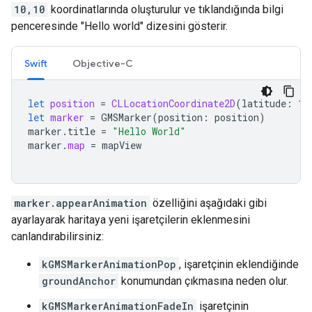
10,10
koordinatlarında oluşturulur ve tıklandığında bilgi
penceresinde "Hello world" dizesini gösterir.
Swift
Objective-C
let
position
=
CLLocationCoordinate2D
(
latitude
:
10
let
marker
=
GMSMarker
(
position
:
position
)
marker
.
title
=
"Hello World"
marker
.
map
=
mapView
marker.appearAnimation
özelliğini aşağıdaki gibi
ayarlayarak haritaya yeni işaretçilerin eklenmesini
canlandırabilirsiniz:
kGMSMarkerAnimationPop
, işaretçinin eklendiğinde
groundAnchor
konumundan çıkmasına neden olur.
kGMSMarkerAnimationFadeIn
işaretçinin