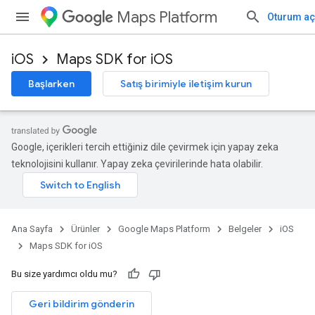
Maps Platform
Oturum aç
iOS
Maps SDK for iOS
Başlarken
Satış birimiyle iletişim kurun
Google, içerikleri tercih ettiğiniz dile çevirmek için yapay zeka
teknolojisini kullanır. Yapay zeka çevirilerinde hata olabilir.
Ana Sayfa
Ürünler
Google Maps Platform
Belgeler
iOS
Maps SDK for iOS
Bu size yardımcı oldu mu?
Geri bildirim gönderin