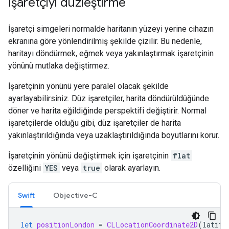
İşaretçiyi düzleştirme
İşaretçi simgeleri normalde haritanın yüzeyi yerine cihazın
ekranına göre yönlendirilmiş şekilde çizilir. Bu nedenle,
haritayı döndürmek, eğmek veya yakınlaştırmak işaretçinin
yönünü mutlaka değiştirmez.
İşaretçinin yönünü yere paralel olacak şekilde
ayarlayabilirsiniz. Düz işaretçiler, harita döndürüldüğünde
döner ve harita eğildiğinde perspektifi değiştirir. Normal
işaretçilerde olduğu gibi, düz işaretçiler de harita
yakınlaştırıldığında veya uzaklaştırıldığında boyutlarını korur.
İşaretçinin yönünü değiştirmek için işaretçinin
flat
özelliğini
YES
veya
true
olarak ayarlayın.
Swift
Objective-C
let
positionLondon
=
CLLocationCoordinate2D
(
latitu