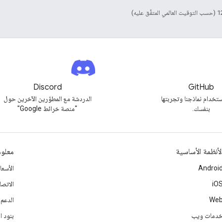
Discord
GitHub
تخدام نماذجنا وتجربتها
الدردشة مع المطوّرين الآخرين حول
بنفسك.
"منصة خرائط Google"
لأنظمة الأساسية
معلوم
Androi
الأسع
iO
الاتصا
We
الدعم
دمات ويب
بنود ا