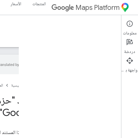
المنتجات
الأسعار
Maps Platform
Maps SDK for iOS
iOS
معلومات
الأدلة
المرجع
نماذج
الموارد
دردشة
واجهة برمجة التطبيقات
حزمة تطوير البرامج بالاستناد إلى بيانات "خرائط
Google" للتطبيقات المتوافقة مع i
OS
الصفحة الرئيسية
ال
نظرة عامة
إعداد "حزم
الإعداد
Google" لنظام التشغيل i
إعداد "حزمة تطوير البرامج بالاستناد إلى بيانات
خرائط Google" لنظام التشغيل i
OS
إعداد مشروع Xcode
يوضّح هذا المستند الخطوات ا
الإصدارات