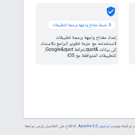
verified_user
إعداد مفتاح واجهة برمجة تطبيقات
لاستخدامه مع حزمة تطوير البرامج بالاستناد
إلى بيانات &quot;خرائط Google&quot;
للتطبيقات المتوافقة مع iOS
موز مرخّصة بموجب
ترخيص Apache 2.0‏
. للاطّلاع على التفاصيل، يُرجى مراجعة