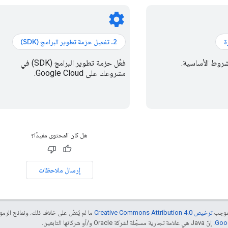
settings
لشروط الأساسية.
فعِّل حزمة تطوير البرامج (SDK) في
مشروعك على Google Cloud.
هل كان المحتوى مفيدًا؟
إرسال ملاحظات
بموجب
ترخيص Creative Commons Attribution 4.0‏
ما لم يُنصّ على خلاف ذلك، ونماذج الر
. إنّ Java هي علامة تجارية مسجَّلة لشركة Oracle و/أو شركائها التابعين.