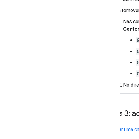
Para remover
Nas co
Conte
No dire
Etapa 3: a
Em
Gerar uma c