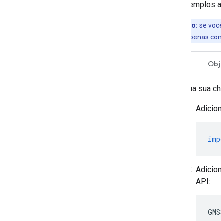
Nos exemplos a 
Observação:
se voc
API para uso apenas com 
Swift
Obj
Inclua sua c
Adicion
imp
Adicio
API:
GMS