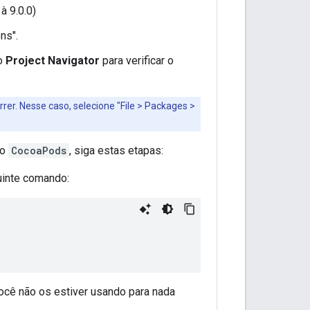
à 9.0.0)
ns".
o
Project Navigator
para verificar o
er. Nesse caso, selecione "File > Packages >
do
CocoaPods
, siga estas etapas:
uinte comando:
ocê não os estiver usando para nada