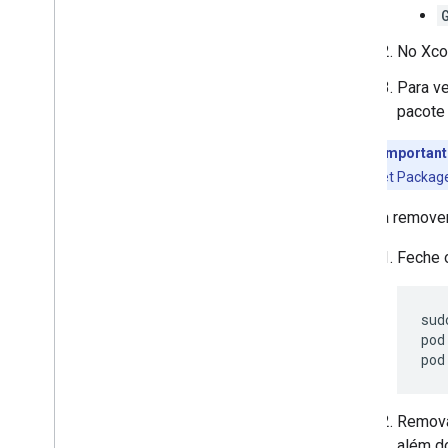
No Xco
Para ve
pacote 
Important
Reset Package
Para remove
Feche 
sud
pod
pod
Remov
além d