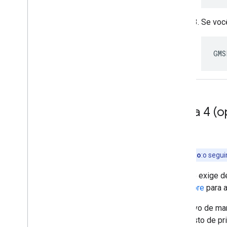
Se voc
GMS
Etapa 4 (o
Observação
:o segu
A Apple exige d
App Store
para a
O arquivo de man
manifesto de pri