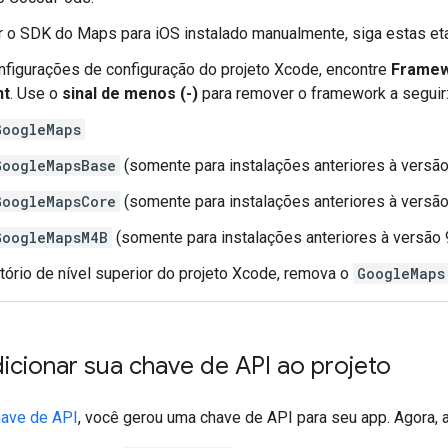
 o SDK do Maps para iOS instalado manualmente, siga estas et
nfigurações de configuração do projeto Xcode, encontre
Framew
nt
. Use o
sinal de menos (-)
para remover o framework a seguir
GoogleMaps
GoogleMapsBase
(somente para instalações anteriores à versão
GoogleMapsCore
(somente para instalações anteriores à versão
GoogleMapsM4B
(somente para instalações anteriores à versão 9
tório de nível superior do projeto Xcode, remova o
GoogleMaps
dicionar sua chave de API ao projeto
have de API
, você gerou uma chave de API para seu app. Agora, 