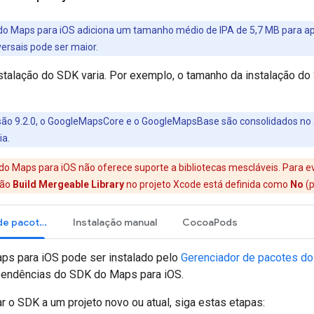
o Maps para iOS adiciona um tamanho médio de IPA de 5,7 MB para app
ersais pode ser maior.
stalação do SDK varia. Por exemplo, o tamanho da instalação do
são 9.2.0, o GoogleMapsCore e o GoogleMapsBase são consolidados 
ia.
 Maps para iOS não oferece suporte a bibliotecas mescláveis. Para evi
ção
Build Mergeable Library
no projeto Xcode está definida como
No
(p
Gerenciador de pacotes do Swift
Instalação manual
CocoaPods
ps para iOS pode ser instalado pelo
Gerenciador de pacotes do
pendências do SDK do Maps para iOS.
r o SDK a um projeto novo ou atual, siga estas etapas: