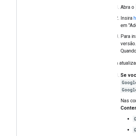
Abra o
Insira
h
em "Ad
Para in
versão.
Quando 
Para atualiza
Se voc
Googl
Googl
Nas co
Conte