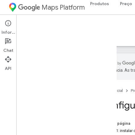
Produtos
Preço
Maps Platform
iOS
Maps SDK for iOS
Informações
Guias
Referência
Exemplos
Recursos
Chat
API
preferência. As t
SDK do Maps para i
OS
Visão geral
Página inicial
Pr
Configuração
Configu
Configurar o SDK do Maps para i
OS
Configurar um projeto do Xcode
Versões
Nesta página
Etapa 1: instalar