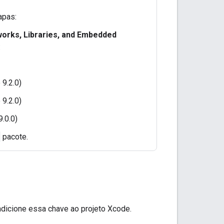
apas:
orks, Libraries, and Embedded
:
 9.2.0)
 9.2.0)
.0.0)
pacote.
adicione essa chave ao projeto Xcode.