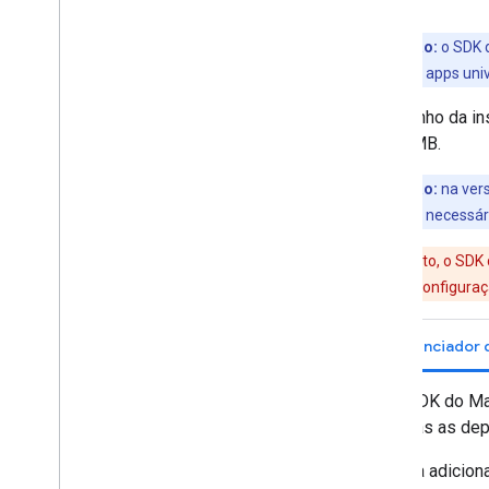
Desenhar no mapa
Observação:
o SDK d
Marcadores
download para apps univ
Marcadores Avançados
O tamanho da in
Eventos e gestos do marcador
de 18 MB.
Janelas de informações
Formas
Observação:
na ver
Sobreposições de solo
configuração é necessár
Camadas de blocos
No momento, o SDK do
Bibliotecas de código aberto
verifique se a configura
Biblioteca de utilitários
Combinar biblioteca
O SDK do Ma
todas as de
Para adiciona