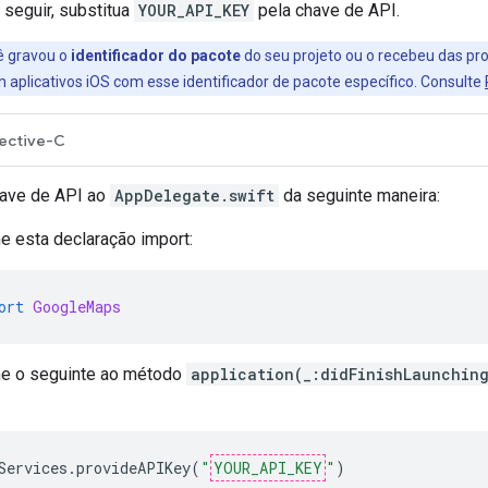
seguir, substitua
YOUR_API_KEY
pela chave de API.
ê gravou o
identificador do pacote
do seu projeto ou o recebeu das pro
aplicativos iOS com esse identificador de pacote específico. Consulte
ective-C
have de API ao
AppDelegate.swift
da seguinte maneira:
e esta declaração import:
ort
GoogleMaps
ne o seguinte ao método
application(_:didFinishLaunchin
Services
.
provideAPIKey
(
"
YOUR_API_KEY
"
)