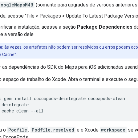
GoogleMapsM4B
(somente para upgrades de versões anteriores 
de, acesse "File > Packages > Update To Latest Package Versio
rificar a instalação, acesse a seção
Package Dependencies
d
e a versão dele.
e:
às vezes, os artefatos não podem ser resolvidos ou erros podem ocorr
 Cache".
r as dependências do SDK do Maps para iOS adicionadas usan
o espaço de trabalho do Xcode. Abra o terminal e execute o seg
o
gem
install
cocoapods
-
deintegrate
cocoapods
-
clean
deintegrate
cache
clean
--
all
a o
Podfile
,
Podfile.resolved
e o Xcode
workspace
se v
o CocoaPods.