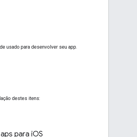
code usado para desenvolver seu app.
lação destes itens:
aps para i
OS