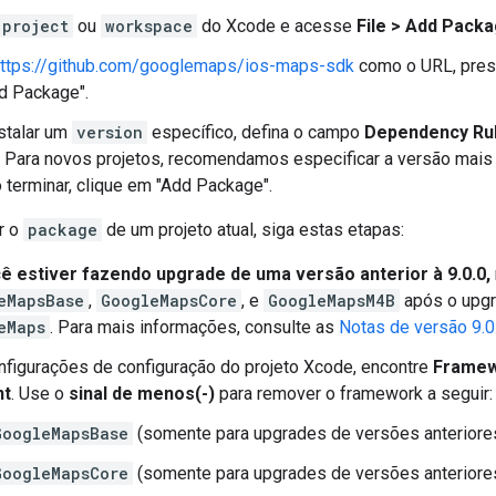
project
ou
workspace
do Xcode e acesse
File > Add Pack
ttps://github.com/googlemaps/ios-maps-sdk
como o URL, pre
d Package".
stalar um
version
específico, defina o campo
Dependency Ru
 Para novos projetos, recomendamos especificar a versão mais r
terminar, clique em "Add Package".
r o
package
de um projeto atual, siga estas etapas:
ê estiver fazendo upgrade de uma versão anterior à 9.0.0,
eMapsBase
,
GoogleMapsCore
, e
GoogleMapsM4B
após o upgr
eMaps
. Para mais informações, consulte as
Notas de versão 9.0
nfigurações de configuração do projeto Xcode, encontre
Framew
nt
. Use o
sinal de menos(-)
para remover o framework a seguir:
GoogleMapsBase
(somente para upgrades de versões anteriores
GoogleMapsCore
(somente para upgrades de versões anteriores