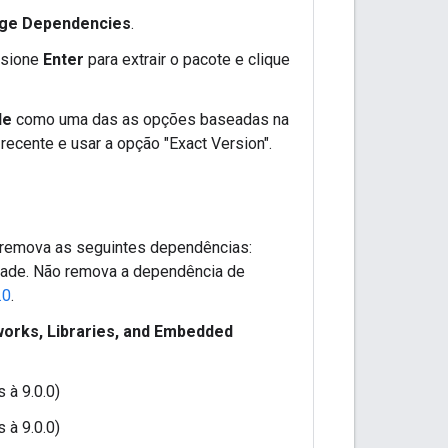
age Dependencies
.
ssione
Enter
para extrair o pacote e clique
le
como uma das as opções baseadas na
ecente e usar a opção "Exact Version".
remova as seguintes dependências:
ade. Não remova a dependência de
.0
.
orks, Libraries, and Embedded
 à 9.0.0)
 à 9.0.0)