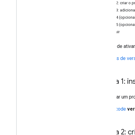
Tutoriais
Etapa 2: criar o 
Adicionar um mapa com um marcador
Etapa 3: adiciona
Selecionar o lugar atual
Etapa 4 (opciona
Etapa 5 (opciona
Criar um mapa
A seguir
Adicionar um mapa
Configurar um mapa
Depois de ativar
Coordenadas de mapa e bloco
As notas de ver
Empresas e outros pontos interesse
Street View
Abrir o Google Maps
Etapa 1: i
Personalizar mapas
Interagir com o mapa
Para criar um pr
Câmera e visualização
Xcode
ver
Controles e gestos
Eventos
Dados de local
Etapa 2: c
Geocodificação inversa