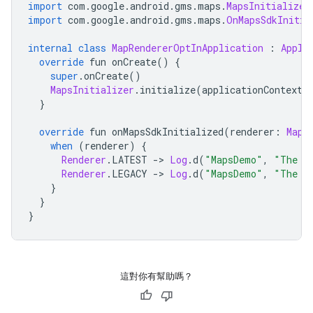
import
 com
.
google
.
android
.
gms
.
maps
.
MapsInitializer
import
 com
.
google
.
android
.
gms
.
maps
.
OnMapsSdkInitia
internal
class
MapRendererOptInApplication
:
Appli
override
 fun onCreate
()
{
super
.
onCreate
()
MapsInitializer
.
initialize
(
applicationContext
,
}
override
 fun onMapsSdkInitialized
(
renderer
:
Maps
when
(
renderer
)
{
Renderer
.
LATEST 
->
Log
.
d
(
"MapsDemo"
,
"The l
Renderer
.
LEGACY 
->
Log
.
d
(
"MapsDemo"
,
"The l
}
}
}
這對你有幫助嗎？