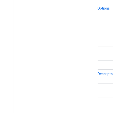
Street
View
Source
Stroke
Style
MarkerOptions
Style
Span
Texture
Style
float
Tile
Tile
Overlay
float
Tile
Overlay
Options
Tile
Provider
Url
Tile
Provider
float
Visible
Region
int
BitmapDescripto
float
float