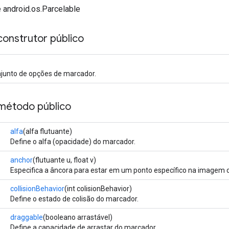
 android.os.Parcelable
onstrutor público
njunto de opções de marcador.
método público
alfa
(alfa flutuante)
Define o alfa (opacidade) do marcador.
anchor
(flutuante u, float v)
Especifica a âncora para estar em um ponto específico na imagem 
collisionBehavior
(int colisionBehavior)
Define o estado de colisão do marcador.
draggable
(booleano arrastável)
Define a capacidade de arrastar do marcador.