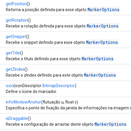
getPosition
()
MarkerOptions
Retorna a posição definida para esse objeto
.
getRotation
()
MarkerOptions
Recebe a rotação definida para esse objeto
.
getSnippet
()
MarkerOptions
Recebe o snippet definido para esse objeto
.
getTitle
()
MarkerOptions
Recebe o título definido para esse objeto
.
getZIndex
()
MarkerOptions
Recebe o zIndex definido para este objeto
.
icon
(iconDescriptor
BitmapDescriptor
)
Define o ícone do marcador.
infoWindowAnchor
(flutuação u, float v)
Especifica o ponto de fixação da janela de informações na imagem 
isDraggable
()
MarkerOptions
Recebe a configuração de arrastar deste objeto
.