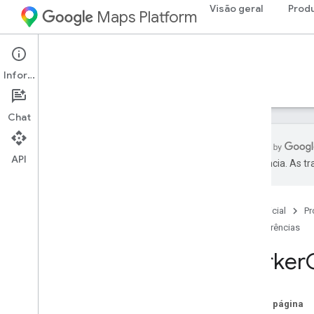
Visão geral
Prod
Maps Platform
Android
Maps SDK for Android
Informações
Guias
Referências
Exemplos
Suporte
Chat
API
preferência. As t
Referências
com
.
google
.
android
.
gms
.
maps
Página inicial
Pr
com
.
google
.
android
.
gms
.
maps
.
model
Referências
Marker
Beta (descontinuado)
com
.
google
.
android
.
libraries
.
maps
com
.
google
.
android
.
libraries
.
maps
.
Nesta página
model