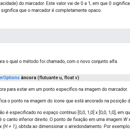
pacidade) do marcador. Este valor vai de 0 a 1, em que 0 signif
1 significa que o marcador é completamente opaco.
ara o qual o método foi chamado, com o novo conjunto alfa.
er
Options
âncora
(flutuante u
,
float v)
cora para estar em um ponto específico na imagem do marcador.
fica o ponto na imagem do ícone que está ancorado na posição do
ão é especificado no espaço contínuo [0,0, 1,0] x [0,0, 1,0], em q
é o canto inferior direito. O ponto de fixação em uma imagem
W
x
(H + 1)
, obtida ao dimensionar o arredondamento. Por exemplo