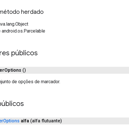
método herdado
va.lang.Object
 android.os.Parcelable
res públicos
er
Options
()
njunto de opções de marcador.
úblicos
er
Options
alfa
(alfa flutuante)