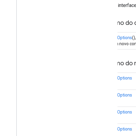
Da interface
Map
Style
Options
Marcador
Marker
Options
Resumo do c
Pattern
Item
Point
Of
Interest
MarkerOptions
(),
Polygon
Cria um novo co
Polygon
Options
Polyline
Resumo do 
Polyline
Options
Round
Cap
MarkerOptions
Runtime
Remote
Exception
Sprite
Style
Square
Cap
MarkerOptions
Stamp
Style
Street
View
Panorama
Camera
MarkerOptions
Street
View
Panorama
Link
Street
View
Panorama
Location
MarkerOptions
Street
View
Panorama
Orientation