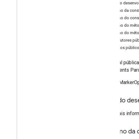
Guia do desenvo
Visão geral
Resumo da const
Bitmap
Descriptor
Resumo do const
Bitmap
Descriptor
Factory
Resumo do méto
Butt
Cap
Resumo do méto
Camera
Position
Construtores púb
Cap
Métodos públic
Circle
Circle
Options
aula final públic
Custom
Cap
implements Par
Dash
Dot
Define MarkerOp
Gap
Ground
Overlay
Guia do des
Ground
Overlay
Options
Indoor
Building
Para mais infor
Indoor
Level
Joint
Type
Lat
Lng
Resumo da 
Lat
Lng
Bounds