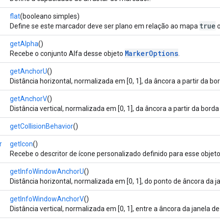
flat
(booleano simples)
true
Define se este marcador deve ser plano em relação ao mapa
o
getAlpha
()
MarkerOptions
Recebe o conjunto Alfa desse objeto
.
getAnchorU
()
Distância horizontal, normalizada em [0, 1], da âncora a partir da b
getAnchorV
()
Distância vertical, normalizada em [0, 1], da âncora a partir da borda
getCollisionBehavior
()
r
getIcon
()
Recebe o descritor de ícone personalizado definido para esse objet
getInfoWindowAnchorU
()
Distância horizontal, normalizada em [0, 1], do ponto de âncora da 
getInfoWindowAnchorV
()
Distância vertical, normalizada em [0, 1], entre a âncora da janela d