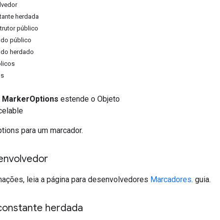
lvedor
ante herdada
rutor público
do público
do herdado
licos
os
a
MarkerOptions
estende o Objeto
celable
tions para um marcador.
envolvedor
mações, leia a página para desenvolvedores
Marcadores
. guia.
constante herdada