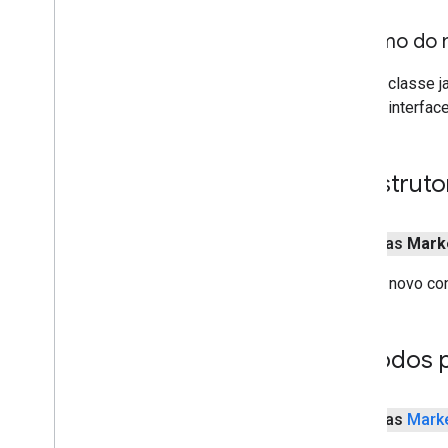
Resumo do 
Da classe ja
Da interface
Construto
públicas
Mark
Cria um novo co
Métodos p
públicas
Mark