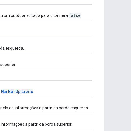
false
u um outdoor voltado para o câmera
.
orda esquerda.
 superior.
MarkerOptions
o
.
janela de informações a partir da borda esquerda.
e informações a partir da borda superior.