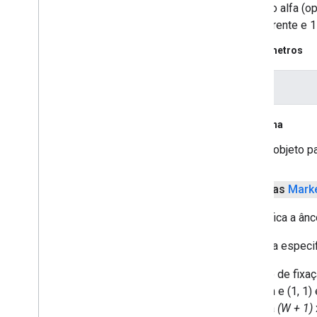
Define o alfa (o
transparente e 
Parâmetros
Alfa
Retorna
o objeto p
públicas
Mark
Especifica a ân
A âncora especi
O ponto de fixaç
imagem e (1, 1) 
em uma
(W + 1)