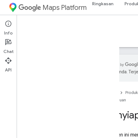
Ringkasan
Produ
Maps Platform
Android
Maps SDK for Android
Info
Panduan
Referensi
Sampel
Dukungan
Chat
API
pilihan Anda. Te
Maps SDK for Android
Ringkasan
Beranda
Produk
Panduan memulai
Panduan
Penyiapan
Menyiap
Menyiapkan project Google Cloud
Menggunakan kunci API
Menyiapkan project Android Studio
Dokumen ini men