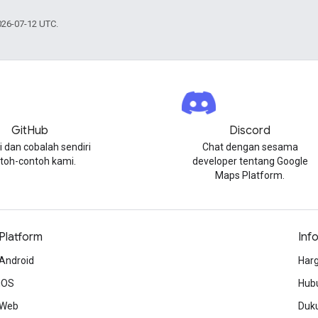
026-07-12 UTC.
GitHub
Discord
i dan cobalah sendiri
Chat dengan sesama
toh-contoh kami.
developer tentang Google
Maps Platform.
Platform
Inf
Android
Harg
iOS
Hubu
Web
Duk