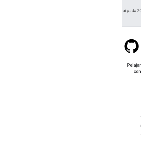
Plugin Secrets Gradle
Terakhir diperbarui pada 2
Bermigrasi dari Maps SDK v3 Beta
Kebijakan dan persyaratan
Penggunaan dan penagihan
Pelaporan dan pemantauan
Persyaratan layanan
Stack Overflow
Persiapan untuk persyaratan
pengungkapan data Google Play
Ajukan pertanyaan dengan
Pelajar
tag google-maps.
con
Pelajari Lebih Lanjut
FAQ
API Picker
Places SDK for Android