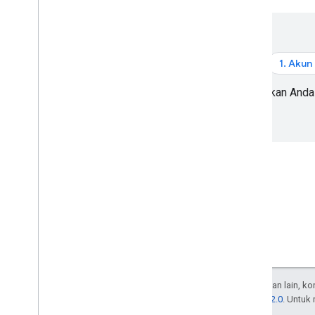
Versi
Tugas dan konsep
Membuat dan mengonfigurasi peta
1. Akun
Berinteraksi dengan peta
Menggambar di peta
Pastikan Anda
Menyesuaikan peta
Menyesuaikan dengan gaya visual peta
berbasis cloud
Menyesuaikan dengan gaya visual
JSON
Meningkatkan aksesibilitas
Maps API di Wear OS
Library open source
Library utility
Ekstensi Kotlin KTX
Kecuali dinyatakan lain, k
Library Maps Compose
Lisensi Apache 2.0
. Untuk
Library Maps Rx
afiliasinya.