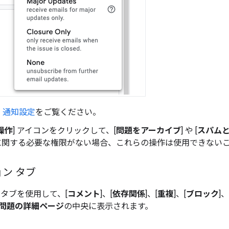
、
通知設定
をご覧ください。
操作
] アイコンをクリックして、[
問題をアーカイブ
] や [
スパム
に関する必要な権限がない場合、これらの操作は使用できない
ン タブ
 タブを使用して、[
コメント
]、[
依存関係
]、[
重複
]、[
ブロック
]、
問題の詳細ページ
の中央に表示されます。