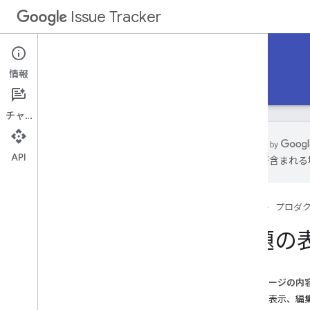
Issue Tracker
ドキュメント
情報
Google Cloud
入門ガイド
リファレンス
チャット
API
は誤りが含まれる
入門ガイド
コンポーネントの扱い
ホーム
プロダ
問題の対処
問題の概要
問題の
カスタム フィールドの概要
親子関係
制限付きコンテンツの概要
このページの内
問題の作成
問題を表示、編