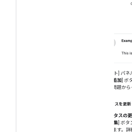
[コメント] 
ストを追加
] 
して、問題から
ステータスを更新
[
ステータスの
は、[
編集
] ボ
を開きます。詳