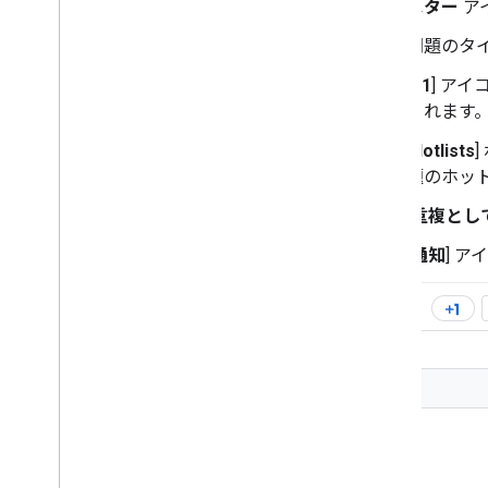
スター
ア
問題のタ
[
+1
] ア
されます
[
Hotlists
題のホッ
[
重複とし
[
通知
] 