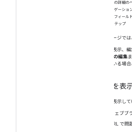
メールで問題を作成する
問題の詳細の
問題を編集する
ナビゲーション
ステータス更新フィールドの使用
問題フィール
問題を一括で編集する
次のステップ
メールで問題を編集する
問題の定期購入
このページでは、Goo
読み取り
/
未読ステータスの更新
問題を表示、編
トラッカーの使用
て
問題の編集
問題の管理
されている場合
検索の問題
セットアップと設定
問題を表
問題を表示して
ウェブブ
URL で