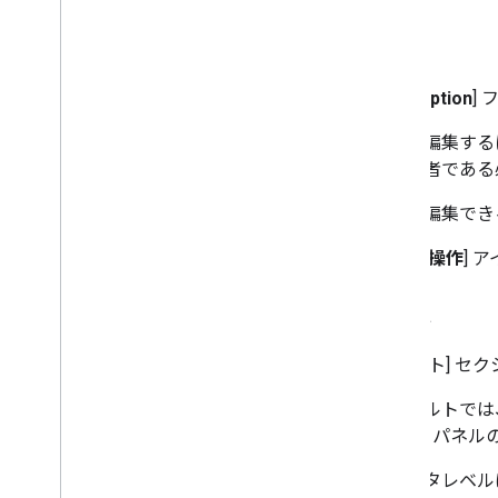
説明
[
Description
]
説明を編集する
の作成者である
説明を編集でき
[
説明の操作
] 
コメント
[コメント] 
デフォルトでは
メント] パネル
フィルタレベルは