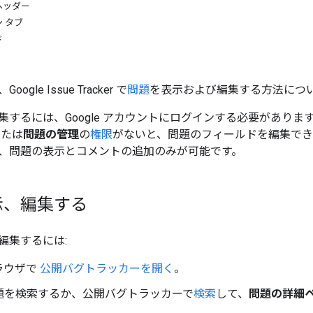
ヘッダー
 タブ
ド
gle Issue Tracker で
問題
を表示および編集する方法につ
集するには、Google アカウントにログインする必要があり
または
問題の管理
の
権限
がないと、問題のフィールドを編集でき
、問題の表示とコメントの追加のみが可能です。
示、編集する
編集するには:
ラウザで
公開バグトラッカーを開く
。
問題を検索するか、公開バグトラッカーで
検索
して、
問題の詳細