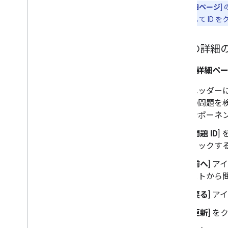
[
問題の詳細ページ
]
ボタンを使用して ID
問題の詳細
[
問題の詳細ペ
ヘッダーに
の問題を
ンポーネ
[
問題 ID
]
リックす
[
前へ
] ア
ストから
[
戻る
] 
[
更新
] 