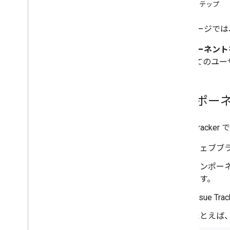
セットアップと設定
次のステップ
このページでは、Goo
コンポーネント
つすべてのユー
コンポー
Issue Trac
ウェブブ
コンポー
ます。
Issue 
たとえば