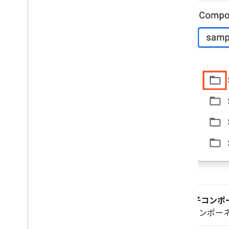
[
子コンポ
コンポー