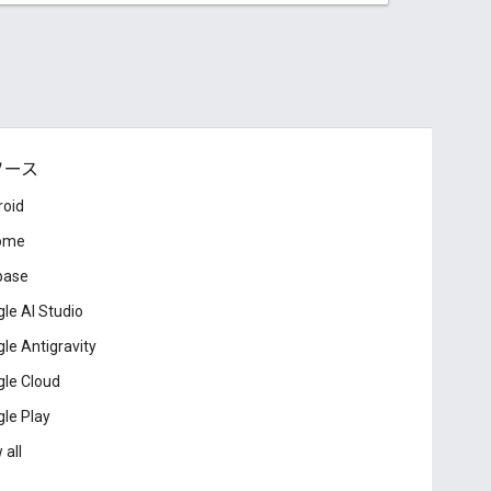
ソース
roid
ome
base
le AI Studio
le Antigravity
le Cloud
le Play
 all