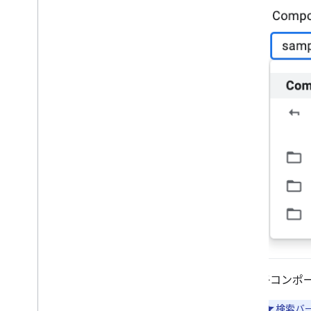
子コンポ
検索バ