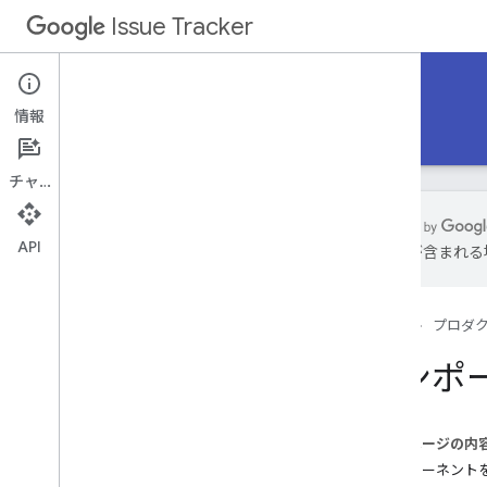
Issue Tracker
ドキュメント
情報
Google Cloud
入門ガイド
リファレンス
チャット
API
は誤りが含まれる
入門ガイド
コンポーネントの扱い
ホーム
プロダ
コンポーネントの概要
コンポーネントの検出
コンポ
問題の対処
トラッカーの使用
問題の管理
このページの内
検索の問題
コンポーネント