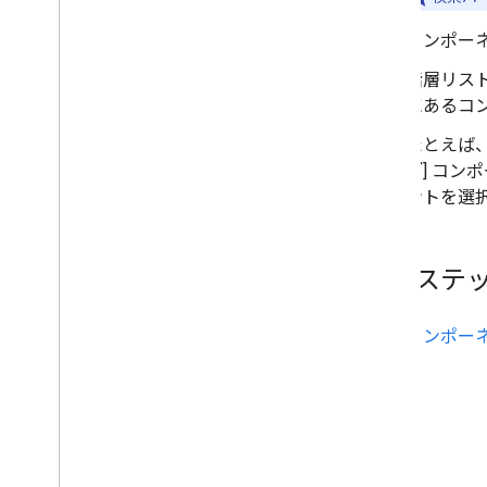
コンポー
階層リス
にあるコ
たとえば、
グ
] コン
ントを選
次のステ
コンポー