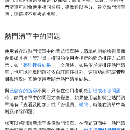
熱門清單的識別依據是 ID 編號，而非名稱。因此，不同熱
門清單可能會使用相同名稱，導致難以區分。建立熱門清單
時，請選擇不重複的名稱。
熱門清單中的問題
使用者存取熱門清單中的問題清單時，清單的初始檢視畫面
會根據具有「管理員」
權限的使用者指定的問題排序方式顯
示，如「
整理搜尋結果
」一文所述。如果依
位置
排序熱門清
單，也可以拖曳問題並依自訂順序排列。這項功能可讓
管理
員
視情況向其他使用者顯示熱門清單結果。
與
已儲存的搜尋
不同，只有在使用者明確
新增或移除問題
時，熱門清單中的問題才會變更。如果使用者對特定熱門清
單擁有「查看及附加」
或「管理員」
權限
，就能在清單中新
增及移除問題。
您可以將問題新增至多個熱門清單。在問題頁面中，熱門清