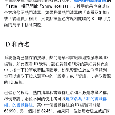
單會顯示在問題標題旁的藍色方塊中。
如果
搜尋結果網頁
的
「Title」
欄已
開啟
「Show Hotlists」
，搜尋結果也會以藍
色方塊顯示熱門清單。如果具備熱門清單的「查看及附加」
或「管理員」
權限，只要點按藍色方塊相關聯的
X
，即可從
熱門清單中移除問題。
ID 和命名
系統會為已儲存的搜尋、熱門清單和書籤群組指派專屬 ID
編號。如要查看 ID 號碼，請在資源名稱旁的詳細資料頁面
中，按一下鉛筆或剪貼簿圖示。如果資源位於左側導覽列，
也可以選取下拉式選單中的「設定」
或「資訊」
，存取資源
的 ID 編號。
已儲存的搜尋、熱門清單和書籤群組名稱不必是專屬名稱。
舉例來說，兩位不同的使用者可以
建立名為「我的書籤群
組」的書籤群組
。其中一個書籤群組的 ID 編號可能是
63690，另一個則是 82451。如果同一位使用者建立或訂閱