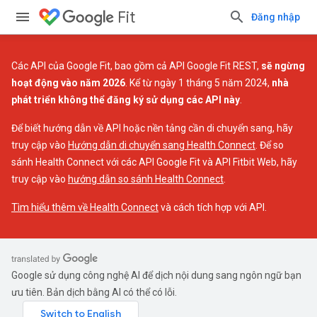
Fit
Đăng nhập
Các API của Google Fit, bao gồm cả API Google Fit REST,
sẽ ngừng
hoạt động vào năm 2026
. Kể từ ngày 1 tháng 5 năm 2024,
nhà
phát triển không thể đăng ký sử dụng các API này
.
Để biết hướng dẫn về API hoặc nền tảng cần di chuyển sang, hãy
truy cập vào
Hướng dẫn di chuyển sang Health Connect
. Để so
sánh Health Connect với các API Google Fit và API Fitbit Web, hãy
truy cập vào
hướng dẫn so sánh Health Connect
.
Tìm hiểu thêm về Health Connect
và cách tích hợp với API.
Google sử dụng công nghệ AI để dịch nội dung sang ngôn ngữ bạn
ưu tiên. Bản dịch bằng AI có thể có lỗi.