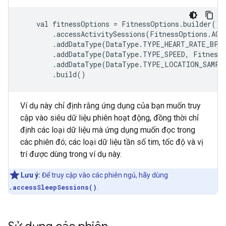
    val fitnessOptions = FitnessOptions.builder()

        .accessActivitySessions(FitnessOptions.ACCE
        .addDataType(DataType.TYPE_HEART_RATE_BPM,
        .addDataType(DataType.TYPE_SPEED, FitnessO
        .addDataType(DataType.TYPE_LOCATION_SAMPLE
Ví dụ này chỉ định rằng ứng dụng của bạn muốn truy
cập vào siêu dữ liệu phiên hoạt động, đồng thời chỉ
định các loại dữ liệu mà ứng dụng muốn đọc trong
các phiên đó; các loại dữ liệu tần số tim, tốc độ và vị
trí được dùng trong ví dụ này.
Lưu ý:
Để truy cập vào các phiên ngủ, hãy dùng
.accessSleepSessions()
.