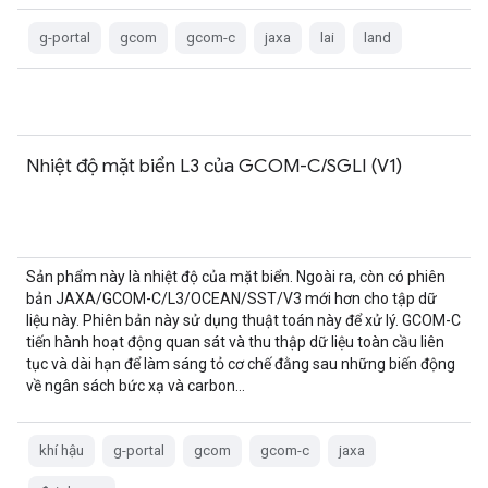
g-portal
gcom
gcom-c
jaxa
lai
land
Nhiệt độ mặt biển L3 của GCOM-C/SGLI (V1)
Sản phẩm này là nhiệt độ của mặt biển. Ngoài ra, còn có phiên
bản JAXA/GCOM-C/L3/OCEAN/SST/V3 mới hơn cho tập dữ
liệu này. Phiên bản này sử dụng thuật toán này để xử lý. GCOM-C
tiến hành hoạt động quan sát và thu thập dữ liệu toàn cầu liên
tục và dài hạn để làm sáng tỏ cơ chế đằng sau những biến động
về ngân sách bức xạ và carbon…
khí hậu
g-portal
gcom
gcom-c
jaxa