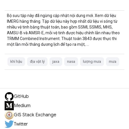
Bộ sưu tập này đã ngừng cập nhật nội dung mới. Xem dữ liệu
IMERG hằng tháng. Tập dữ liệu này hợp nhất dữ liệu vi sóng từ
nhiều vệ tinh bằng thuật toán, bao gồm SSMI, SSMIS, MHS,
AMSU-B và AMSR-E, mỗi vệ tinh được hiệu chỉnh lẫn nhau theo
TRMM Combined Instrument. Thuật toán 3B43 được thực thi
một lần mỗi tháng dương lịch để tạo ra một, …
khí hậu
địa vật lý
jaxa
nasa
lượng mưa
mưa
GitHub
Medium
GIS Stack Exchange
Twitter