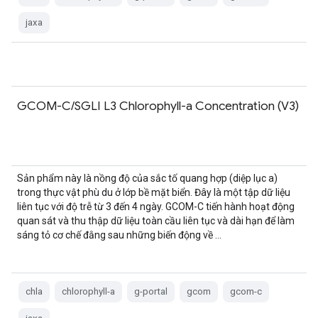
jaxa
GCOM-C/SGLI L3 Chlorophyll-a Concentration (V3)
Sản phẩm này là nồng độ của sắc tố quang hợp (diệp lục a)
trong thực vật phù du ở lớp bề mặt biển. Đây là một tập dữ liệu
liên tục với độ trễ từ 3 đến 4 ngày. GCOM-C tiến hành hoạt động
quan sát và thu thập dữ liệu toàn cầu liên tục và dài hạn để làm
sáng tỏ cơ chế đằng sau những biến động về …
chla
chlorophyll-a
g-portal
gcom
gcom-c