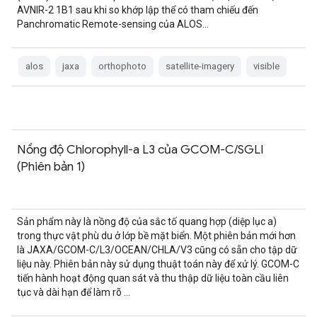
AVNIR-2 1B1 sau khi so khớp lập thể có tham chiếu đến
Panchromatic Remote-sensing của ALOS…
alos
jaxa
orthophoto
satellite-imagery
visible
Nồng độ Chlorophyll-a L3 của GCOM-C/SGLI
(Phiên bản 1)
Sản phẩm này là nồng độ của sắc tố quang hợp (diệp lục a)
trong thực vật phù du ở lớp bề mặt biển. Một phiên bản mới hơn
là JAXA/GCOM-C/L3/OCEAN/CHLA/V3 cũng có sẵn cho tập dữ
liệu này. Phiên bản này sử dụng thuật toán này để xử lý. GCOM-C
tiến hành hoạt động quan sát và thu thập dữ liệu toàn cầu liên
tục và dài hạn để làm rõ …