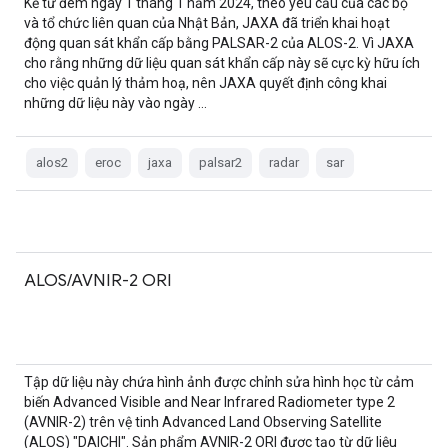
Kể từ đêm ngày 1 tháng 1 năm 2024, theo yêu cầu của các bộ
và tổ chức liên quan của Nhật Bản, JAXA đã triển khai hoạt
động quan sát khẩn cấp bằng PALSAR-2 của ALOS-2. Vì JAXA
cho rằng những dữ liệu quan sát khẩn cấp này sẽ cực kỳ hữu ích
cho việc quản lý thảm hoạ, nên JAXA quyết định công khai
những dữ liệu này vào ngày …
alos2
eroc
jaxa
palsar2
radar
sar
ALOS/AVNIR-2 ORI
Tập dữ liệu này chứa hình ảnh được chỉnh sửa hình học từ cảm
biến Advanced Visible and Near Infrared Radiometer type 2
(AVNIR-2) trên vệ tinh Advanced Land Observing Satellite
(ALOS) "DAICHI". Sản phẩm AVNIR-2 ORI được tạo từ dữ liệu