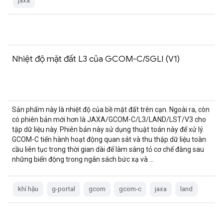
jaxa
Nhiệt độ mặt đất L3 của GCOM-C/SGLI (V1)
Sản phẩm này là nhiệt độ của bề mặt đất trên cạn. Ngoài ra, còn
có phiên bản mới hơn là JAXA/GCOM-C/L3/LAND/LST/V3 cho
tập dữ liệu này. Phiên bản này sử dụng thuật toán này để xử lý.
GCOM-C tiến hành hoạt động quan sát và thu thập dữ liệu toàn
cầu liên tục trong thời gian dài để làm sáng tỏ cơ chế đằng sau
những biến động trong ngân sách bức xạ và …
khí hậu
g-portal
gcom
gcom-c
jaxa
land