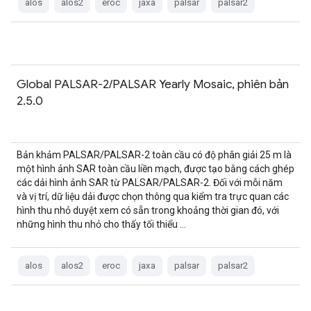
alos
alos2
eroc
jaxa
palsar
palsar2
Global PALSAR-2/PALSAR Yearly Mosaic, phiên bản
2.5.0
Bản khảm PALSAR/PALSAR-2 toàn cầu có độ phân giải 25 m là
một hình ảnh SAR toàn cầu liền mạch, được tạo bằng cách ghép
các dải hình ảnh SAR từ PALSAR/PALSAR-2. Đối với mỗi năm
và vị trí, dữ liệu dải được chọn thông qua kiểm tra trực quan các
hình thu nhỏ duyệt xem có sẵn trong khoảng thời gian đó, với
những hình thu nhỏ cho thấy tối thiểu …
alos
alos2
eroc
jaxa
palsar
palsar2