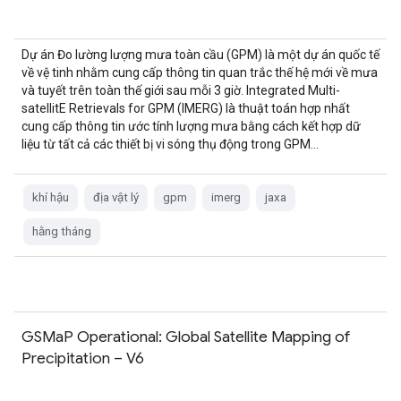
Dự án Đo lường lượng mưa toàn cầu (GPM) là một dự án quốc tế
về vệ tinh nhằm cung cấp thông tin quan trắc thế hệ mới về mưa
và tuyết trên toàn thế giới sau mỗi 3 giờ. Integrated Multi-
satellitE Retrievals for GPM (IMERG) là thuật toán hợp nhất
cung cấp thông tin ước tính lượng mưa bằng cách kết hợp dữ
liệu từ tất cả các thiết bị vi sóng thụ động trong GPM…
khí hậu
địa vật lý
gpm
imerg
jaxa
hằng tháng
GSMaP Operational: Global Satellite Mapping of
Precipitation – V6