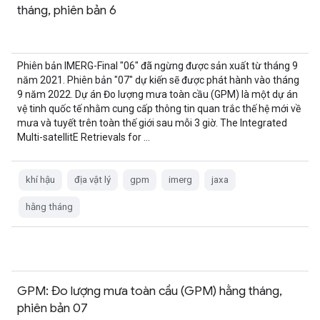
tháng, phiên bản 6
Phiên bản IMERG-Final "06" đã ngừng được sản xuất từ tháng 9
năm 2021. Phiên bản "07" dự kiến sẽ được phát hành vào tháng
9 năm 2022. Dự án Đo lượng mưa toàn cầu (GPM) là một dự án
vệ tinh quốc tế nhằm cung cấp thông tin quan trắc thế hệ mới về
mưa và tuyết trên toàn thế giới sau mỗi 3 giờ. The Integrated
Multi-satellitE Retrievals for …
khí hậu
địa vật lý
gpm
imerg
jaxa
hằng tháng
GPM: Đo lượng mưa toàn cầu (GPM) hằng tháng,
phiên bản 07