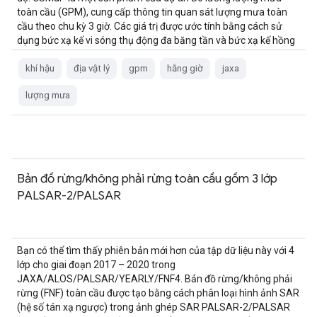
toàn cầu (GPM), cung cấp thông tin quan sát lượng mưa toàn
cầu theo chu kỳ 3 giờ. Các giá trị được ước tính bằng cách sử
dụng bức xạ kế vi sóng thụ động đa băng tần và bức xạ kế hồng
ngoại từ …
khí hậu
địa vật lý
gpm
hằng giờ
jaxa
lượng mưa
Bản đồ rừng/không phải rừng toàn cầu gồm 3 lớp
PALSAR-2/PALSAR
Bạn có thể tìm thấy phiên bản mới hơn của tập dữ liệu này với 4
lớp cho giai đoạn 2017 – 2020 trong
JAXA/ALOS/PALSAR/YEARLY/FNF4. Bản đồ rừng/không phải
rừng (FNF) toàn cầu được tạo bằng cách phân loại hình ảnh SAR
(hệ số tán xạ ngược) trong ảnh ghép SAR PALSAR-2/PALSAR