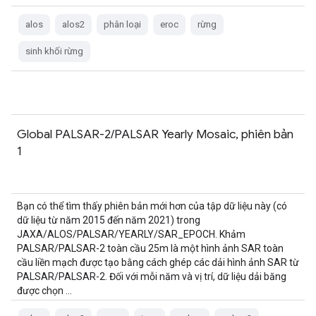
alos
alos2
phân loại
eroc
rừng
sinh khối rừng
Global PALSAR-2/PALSAR Yearly Mosaic, phiên bản
1
Bạn có thể tìm thấy phiên bản mới hơn của tập dữ liệu này (có
dữ liệu từ năm 2015 đến năm 2021) trong
JAXA/ALOS/PALSAR/YEARLY/SAR_EPOCH. Khảm
PALSAR/PALSAR-2 toàn cầu 25m là một hình ảnh SAR toàn
cầu liền mạch được tạo bằng cách ghép các dải hình ảnh SAR từ
PALSAR/PALSAR-2. Đối với mỗi năm và vị trí, dữ liệu dải băng
được chọn …