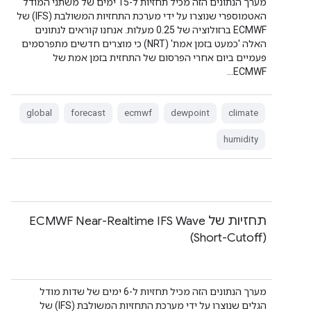
מערך הנתונים הזה מכיל תחזיות ל-15 ימים של משתני המודל
האטמוספרי שנוצרו על ידי מערכת התחזיות המשולבת (IFS) של
ECMWF ברזולוציה של 0.25 מעלות. אנחנו קוראים לנתונים
האלה 'כמעט בזמן אמת' (NRT) כי מוצרים חדשים מתפרסמים
פעמיים ביום אחרי הפרסום של התחזית בזמן אמת של
ECMWF…
global
forecast
ecmwf
dewpoint
climate
humidity
תחזיות של ECMWF Near-Realtime IFS Wave
(Short-Cutoff)
מערך הנתונים הזה מכיל תחזיות ל-6 ימים של שדות מודל
הגלים שנוצרו על ידי מערכת התחזיות המשולבת (IFS) של