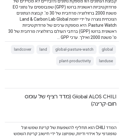
קבוצת הנתונים הזו מספקת נתונים גלובליים לא מכוילים של
פרודוקטיביות ראשונית ברוטו (GPP) שמבוססים על נתוני EO
משנת 2000 ברזולוציה מרחבית של 30 מ'. קבוצת הנתונים
הנוכחית נוצרה על ידי יוזמת Land & Carbon Lab Global
Pasture Watch. היא מספקת ערכים של פרודוקטיביות
ראשונית ברוטו (GPP) ברחבי העולם ברזולוציה מרחבית של 30
מ' משנת 2000 ואילך. ערכי GPP …
landcover
land
global-pasture-watch
global
plant-productivity
landuse
‫Global ALOS CHILI (מדד רציף של עומס
חום-קרינה)
המדד CHILI הוא תחליף להשפעות של קרינת שמש וצל
טופוגרפי על אידוי ודיות, שמיוצג על ידי חישוב קרינת השמש