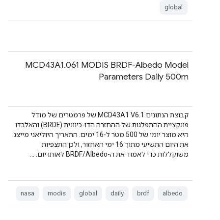
global
‫MCD43A1.061 MODIS BRDF-Albedo Model
Parameters Daily 500m
קבוצת הנתונים MCD43A1 V6.1 של פרמטרים של מודל
פונקציית ההתפלגות של ההחזרה הדו-כיוונית (BRDF) והאלבדו
היא מוצר יומי של 500 מטר ל-16 ימים. התאריך היוליאני מייצג
את היום התשיעי מתוך 16 ימי האחזור, ולכן התצפיות
משוקללות כדי לאמוד את ה-BRDF/Albedo לאותו יום. …
nasa
modis
global
daily
brdf
albedo