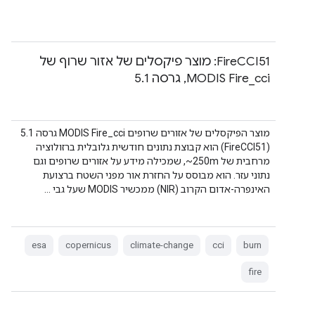
‫FireCCI51: מוצר פיקסלים של אזור שרוף של
MODIS Fire_cci, גרסה 5.1
(FireCCI51) הוא קבוצת נתונים חודשית גלובלית ברזולוציה
מרחבית של ‎~250m, שמכילה מידע על אזורים שרופים וגם
נתוני עזר. הוא מבוסס על החזרת אור מפני השטח ברצועת
האינפרה-אדום הקרוב (NIR) ממכשיר MODIS שעל גבי …
esa
copernicus
climate-change
cci
burn
fire