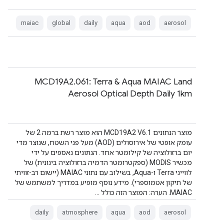
maiac
global
daily
aqua
aod
aerosol
‫MCD19A2.061: Terra & Aqua MAIAC Land
Aerosol Optical Depth Daily 1km
מוצר הנתונים MCD19A2 V6.1 הוא מוצר רשת ברמה 2 של
עומק אופטי של אירוסולים (AOD) מעל פני השטח, שנוצר מדי
יום ברזולוציה של קילומטר אחד. הנתונים נאספים על ידי
מכשיר MODIS (ספקטרומטר הדמיה ברזולוציה בינונית) של
לווייני Terra ו-Aqua, בשילוב עם נתוני MAIAC (יישום רב-זוויתי
של תיקון אטמוספרי). מידע נוסף מופיע במדריך למשתמש של
MAIAC. הערה: המוצר הזה כולל …
daily
atmosphere
aqua
aod
aerosol