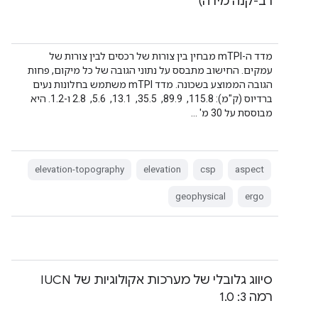
רב-קנה מידה)
מדד ה-mTPI מבחין בין צורות של רכסים לבין צורות של
עמקים. החישוב מתבסס על נתוני הגובה של כל מיקום, פחות
הגובה הממוצע בשכונה. מדד mTPI משתמש בחלונות נעים
ברדיוס (ק"מ): 115.8, ‏ 89.9, ‏ 35.5, ‏ 13.1, ‏ 5.6, ‏ 2.8 ו-1.2. היא
מבוססת על 30 מ' …
elevation-topography
elevation
csp
aspect
geophysical
ergo
סיווג גלובלי של מערכות אקולוגיות של IUCN
רמה 3: 1.0