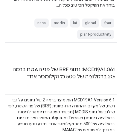
בוחר את הפיקסל הכי טוב מכל ה…
nasa
modis
lai
global
fpar
plant-productivity
‫MCD19A1.061: נתוני BRF של פני השטח ברמה
2G ברזולוציה של 500 מ' וקילומטר אחד
‫MCD19A1 Version 6.1 הוא מוצר ברמה 2 של נתונים על גבי
רשת, של מקדם ההחזרה הדו-כיוונית (BRF) של פני השטח, לפי
שילוב של נתוני MODIS (מכשיר ספקטרורדיומטר לדימות
ברזולוציה בינונית) מ-Terra ומ-Aqua. המוצר נוצר מדי יום
ברזולוציה של 500 מטר וקילומטר אחד. מידע נוסף מופיע
במדריך למשתמש של MAIAC.