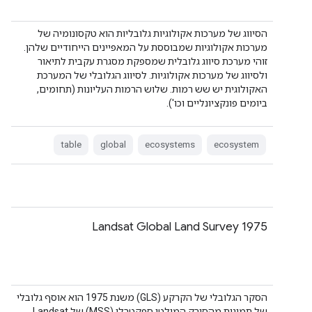
הסיווג של מערכות אקולוגיות גלובליות הוא טקסונומיה של
מערכות אקולוגיות שמבוססת על המאפיינים הייחודיים שלהן.
זוהי מערכת סיווג גלובלית שמספקת מסגרת עקבית לתיאור
ולסיווג של מערכות אקולוגיות. לסיווג הגלובלי של המערכת
האקולוגית יש שש רמות. שלוש הרמות העליונות (תחומים,
ביומים פונקציונליים וכו').
table
global
ecosystems
ecosystem
Landsat Global Land Survey 1975
הסקר הגלובלי של הקרקע (GLS) משנת 1975 הוא אוסף גלובלי
של תמונות מהסורק המולטי ספקטרלי (MSS) של Landsat.