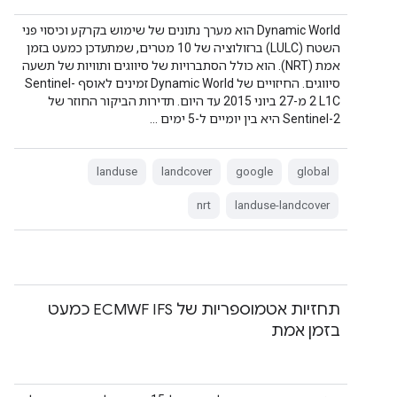
‫Dynamic World הוא מערך נתונים של שימוש בקרקע וכיסוי פני
השטח (LULC) ברזולוציה של 10 מטרים, שמתעדכן כמעט בזמן
אמת (NRT). הוא כולל הסתברויות של סיווגים ותוויות של תשעה
סיווגים. החיזויים של Dynamic World זמינים לאוסף Sentinel-
2 L1C מ-27 ביוני 2015 עד היום. תדירות הביקור החוזר של
Sentinel-2 היא בין יומיים ל-5 ימים …
landuse
landcover
google
global
nrt
landuse-landcover
תחזיות אטמוספריות של ECMWF IFS כמעט
בזמן אמת