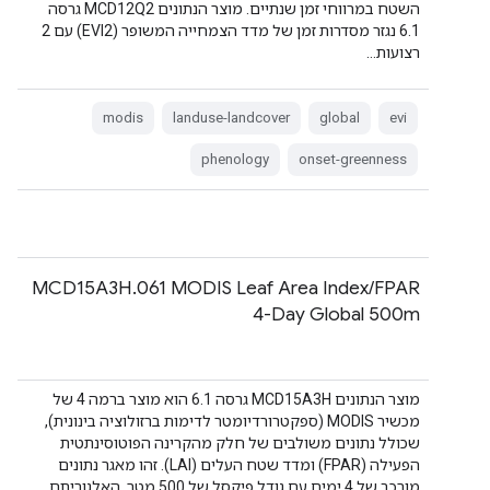
השטח במרווחי זמן שנתיים. מוצר הנתונים MCD12Q2 גרסה
6.1 נגזר מסדרות זמן של מדד הצמחייה המשופר (EVI2) עם 2
רצועות…
modis
landuse-landcover
global
evi
phenology
onset-greenness
‫MCD15A3H.061 MODIS Leaf Area Index/FPAR
4-Day Global 500m
מוצר הנתונים MCD15A3H גרסה 6.1 הוא מוצר ברמה 4 של
מכשיר MODIS (ספקטרורדיומטר לדימות ברזולוציה בינונית),
שכולל נתונים משולבים של חלק מהקרינה הפוטוסינתטית
הפעילה (FPAR) ומדד שטח העלים (LAI). זהו מאגר נתונים
מורכב של 4 ימים עם גודל פיקסל של 500 מטר. האלגוריתם