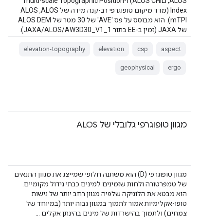
ALOS‏, ALOS CHILI) ו-multi-scale Topographic Position
Index (מדד מיקום טופוגרפי רב-קנה מידה של ALOS‏, ALOS
mTPI). הוא מבוסס על פס 'AVE' של 30 מטר של ALOS DEM
של JAXA (זמין ב-EE בתור JAXA/ALOS/AW3D30_V1_1).
השימור …
elevation-topography
elevation
csp
aspect
geophysical
ergo
מגוון טופוגרפי גלובלי של ALOS
מגוון טופוגרפי (D) הוא משתנה חלופי שמייצג את מגוון התנאים
של טמפרטורה ולחות שזמינים למינים כבתי גידול מקומיים.
הוא מבטא את הלוגיקה שלפיה מגוון רחב יותר של נישות
טופו-אקלימיות אמור לתמוך במגוון גבוה יותר (במיוחד של
צמחים) ולתמוך בהישרדות של מינים בהינתן אקלים …