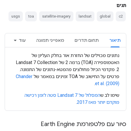
תגים
usgs
toa
satellite-imagery
landsat
global
c2
תיאור
תחום תדרים
מאפייני תמונה
עוד
נתונים מכוילים של החזרת אור בחלק העליון של
האטמוספירה (TOA) ברמה 2 של Landsat 7 Collection
2. מקדמי הכיול מחולצים מהמטא-נתונים של התמונה.
פרטים על החישוב של TOA זמינים במאמר של
Chander
.
et al. (2009)
שימו לב ש
המסלול של Landsat 7 סטה לזמן רכישה
מוקדם יותר מאז 2017
.
סיור עם פלטפורמת Earth Engine