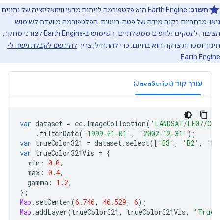
חשוב:
‫Earth Engine היא פלטפורמה לניתוח מדעי וויזואליזציה של נתונים
גיאו-מרחביים בקנה מידה של פטה-בייטים. הפלטפורמה מיועדת לשימוש
הציבור, לעסקים ולגופים ממשלתיים. השימוש ב-Earth Engine לצורכי מחקר,
חינוך ומטרות צדקה הוא בחינם. כדי להתחיל, צריך
להירשם לקבלת גישה ל-
.
Earth Engine
עורך קוד (JavaScript)
var
dataset
=
ee
.
ImageCollection
(
'LANDSAT/LE07/C02
.
filterDate
(
'1999-01-01'
,
'2002-12-31'
);
var
trueColor321
=
dataset
.
select
([
'B3'
,
'B2'
,
'B1
var
trueColor321Vis
=
{
min
:
0.0
,
max
:
0.4
,
gamma
:
1.2
,
};
Map
.
setCenter
(
6.746
,
46.529
,
6
);
Map
.
addLayer
(
trueColor321
,
trueColor321Vis
,
'True 