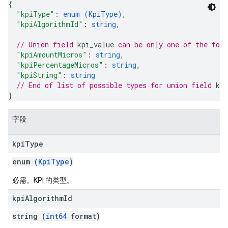
{
"kpiType"
: 
enum (
KpiType
)
,
"kpiAlgorithmId"
: 
string
,
// Union field 
kpi_value
 can be only one of the fol
"kpiAmountMicros"
: 
string
,
"kpiPercentageMicros"
: 
string
,
"kpiString"
: 
string
// End of list of possible types for union field 
kpi
}
字段
kpi
Type
enum (
KpiType
)
必需。KPI 的类型。
kpi
Algorithm
Id
string (
int64
format)