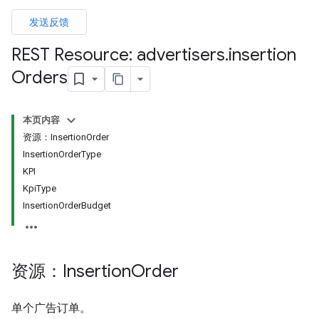
s.youtubeAssetAssociations
发送反馈
REST Resource: advertisers
.
insertion
Orders
本页内容
资源：InsertionOrder
InsertionOrderType
KPI
KpiType
InsertionOrderBudget
signedTargetOptions
资源：Insertion
Order
s.youtubeAssetAssociations
单个广告订单。