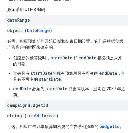
必须采用 UTF-8 编码。
date
Range
object (
DateRange
)
必需。相应预算期的开始日期和结束日期设置。它们是根据父级
广告客户的时区来确定的。
startDate
endDate
创建新的预算段时，
和
都必须是未来
的日期。
startDate
endDate
过去具有
的现有预算段具有可变的
，但
startDate
具有不可变的
。
endDate
startDate
必须为
或更高版本，且均在 2037 年之
前。
campaign
Budget
Id
string (
int64
format)
budgetId
可选。相应广告订单预算期所属的广告系列预算的
。