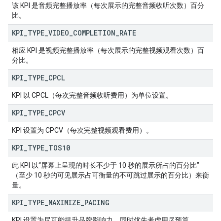
该 KPI 是音频完整播放率（每次展示的完整音频收听次数）百分
比。
KPI
_
TYPE
_
VIDEO
_
COMPLETION
_
RATE
相应 KPI 是视频完整播放率（每次展示的完整视频观看次数）百
分比。
KPI
_
TYPE
_
CPCL
KPI 以 CPCL（每次完整音频收听费用）为单位设置。
KPI
_
TYPE
_
CPCV
KPI 设置为 CPCV（每次完整视频观看费用）。
KPI
_
TYPE
_
TOS10
此 KPI 以“屏幕上呈现的时长不少于 10 秒的展示所占的百分比”
（至少 10 秒的可见展示占可衡量的不可跳过展示的百分比）来衡
量。
KPI
_
TYPE
_
MAXIMIZE
_
PACING
KPI 设置为尽可能提升品牌影响力，同时优先考虑用尽预算。