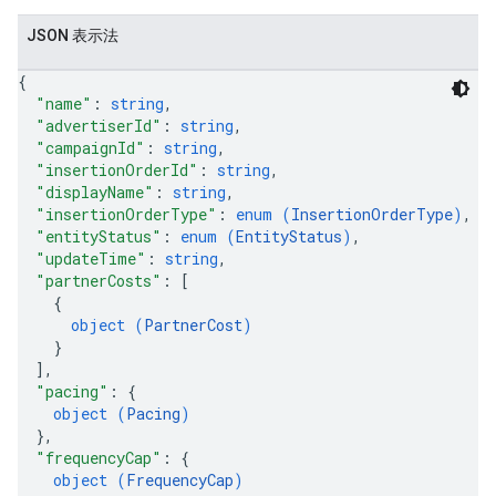
JSON 表示法
iveKeywords
{
"name"
: 
string
,
"advertiserId"
: 
string
,
"campaignId"
: 
string
,
"insertionOrderId"
: 
string
,
"displayName"
: 
string
,
"insertionOrderType"
: 
enum (
InsertionOrderType
)
,
"entityStatus"
: 
enum (
EntityStatus
)
,
"updateTime"
: 
string
,
"partnerCosts"
: 
[
{
object (
PartnerCost
)
}
]
,
"pacing"
: 
{
object (
Pacing
)
}
,
"frequencyCap"
: 
{
ySources
object (
FrequencyCap
)