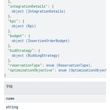
}
,
"integrationDetails"
: 
{
object (
IntegrationDetails
)
}
,
"kpi"
: 
{
object (
Kpi
)
ptions
}
,
"budget"
: 
{
object (
InsertionOrderBudget
)
}
,
"bidStrategy"
: 
{
object (
BiddingStrategy
)
}
,
"reservationType"
: 
enum (
ReservationType
)
,
"optimizationObjective"
: 
enum (
OptimizationObjecti
}
字段
name
string