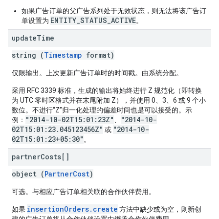
如果广告订单的父广告系列处于无效状态，则无法将该广告订
ENTITY_STATUS_ACTIVE
单设置为
。
update
Time
string (
Timestamp
format)
仅限输出。上次更新广告订单时的时间戳。由系统分配。
采用 RFC 3339 标准，生成的输出将始终进行 Z 规范化（即转换
为 UTC 零时区格式并在末尾附加 Z），并使用 0、3、6 或 9 个小
数位。不进行“Z”归一化处理的偏差时间也是可以接受的。示
"2014-10-02T15:01:23Z"
"2014-10-
例：
、
02T15:01:23.045123456Z"
"2014-10-
或
02T15:01:23+05:30"
。
partner
Costs[]
object (
PartnerCost
)
可选。与相应广告订单相关联的合作伙伴费用。
insertionOrders.create
如果
方法中缺少或为空，则新创