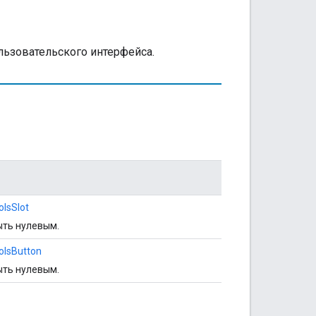
ьзовательского интерфейса.
olsSlot
ыть нулевым.
olsButton
ыть нулевым.