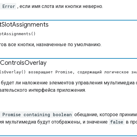
 Error
, если имя слота или кнопки неверно.
t
Slot
Assignments
otAssignments()
тов все кнопки, назначенные по умолчанию.
Controls
Overlay
lsOverlay() возвращает Promise, содержащий логическое зн
, будет ли наложение элементов управления мультимедиа
вательского интерфейса приложения.
 Promise containing boolean
обещание, которое приним
ия мультимедиа будут отображены, и значение
false
в пр