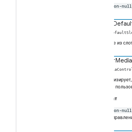
non-null
Clear
Defaul
ClearDefaultSl
Удалите из сло
имеетMedia
hasMediaContro
Сигнализирует
поверх пользо
Возврат
non-null
управлен