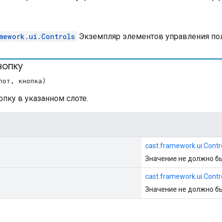
mework.ui.Controls
Экземпляр элементов управления пол
нопку
лот, кнопка)
пку в указанном слоте.
cast.framework.ui.Contr
Значение не должно б
cast.framework.ui.Contr
Значение не должно б