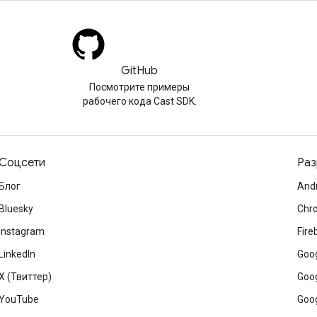
GitHub
Посмотрите примеры
рабочего кода Cast SDK.
Соцсети
Раз
Блог
And
Bluesky
Chr
Instagram
Fire
LinkedIn
Goog
X (Твиттер)
Goog
YouTube
Goog