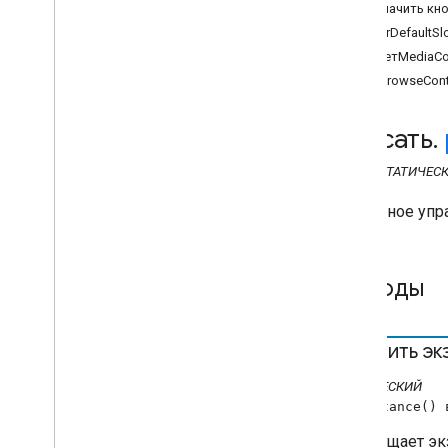
назначить кн
API веб-отправителя
ClearDefaultS
имеетMediaCon
API приемника
setBrowseCont
API веб-приемника
Обзор
бросать
.
cast
.
framework
cast
.
framework
.
breaks
КЛАСС
СТАТИЧЕС
cast
.
framework
.
events
cast
.
framework
.
messages
Сенсорное упр
cast
.
framework
.
stats
cast
.
framework
.
system
Методы
cast
.
framework
.
ui
cast
.
framework
.
ui
Application
Data
получить э
ОбзорСодержимого
Browse
Item
СТАТИЧЕСКИЙ
Элементы управления
getInstance()
Данные игрока
Возвращает эк