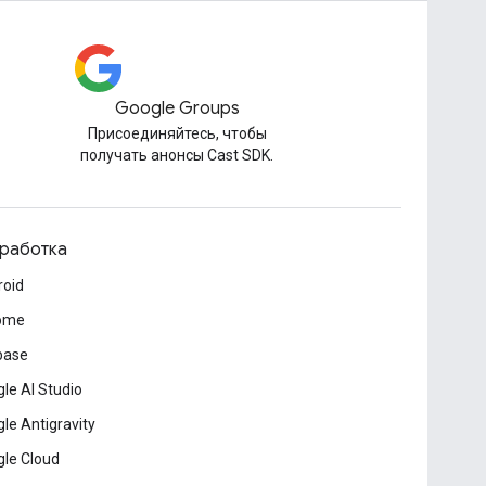
Google Groups
Присоединяйтесь, чтобы
получать анонсы Cast SDK.
работка
roid
ome
base
le AI Studio
le Antigravity
le Cloud