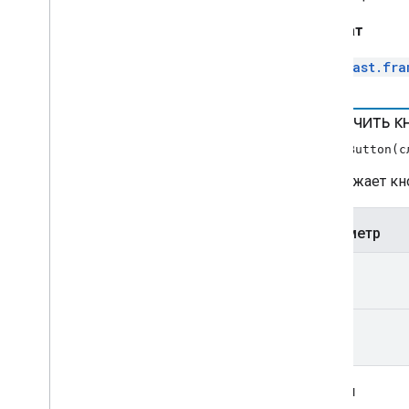
Player
Data
Binder
Player
Data
Changed
Event
Возврат
Конфигурация
пользовательского
cast.fra
интерфейса
пользовательский интерфейс
назначить к
Индекс всех
API для Android TV-ресиверов
AssignButton(с
Отображает кно
Параметр
слот
кнопка
Броски