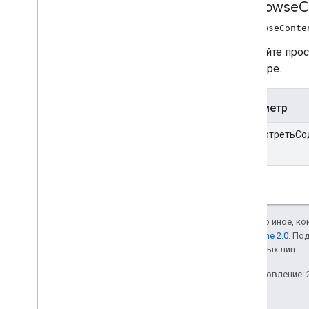
set
Browse
C
setBrowseConte
Настройте про
ресивере.
Параметр
просмотретьС
Если не указано иное, к
лицензии Apache 2.0
. По
аффилированных лиц.
Последнее обновление: 2