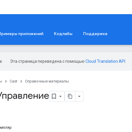
Примеры приложений
Кодлабы
Поддержка
Эта страница переведена с помощью
Cloud Translation API
.
ы
Cast
Справочные материалы
 Управление
емпляр