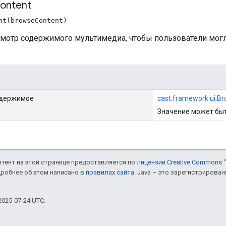
ontent
nt(browseContent)
смотр содержимого мультимедиа, чтобы пользователи мог
одержимое
cast.framework.ui.B
Значение может бы
онтент на этой странице предоставляется по
лицензии Creative Commons "
дробнее об этом написано в
правилах сайта
. Java – это зарегистрирова
025-07-24 UTC.