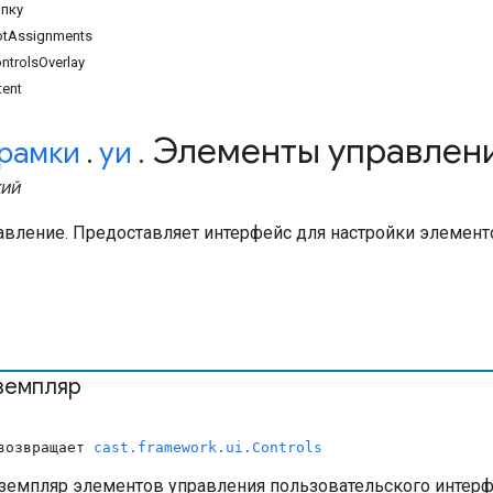
опку
lotAssignments
trolsOverlay
ent
Элементы управлен
рамки
.
уи
.
КИЙ
авление. Предоставляет интерфейс для настройки элементо
кземпляр
 возвращает
cast.framework.ui.Controls
земпляр элементов управления пользовательского интерф