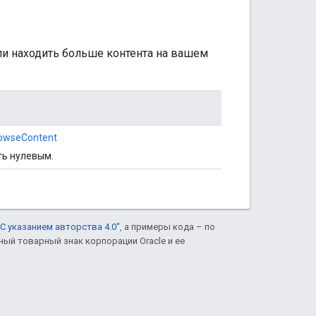
ли находить больше контента на вашем
rowseContent
ть нулевым.
С указанием авторства 4.0"
, а примеры кода – по
нный товарный знак корпорации Oracle и ее