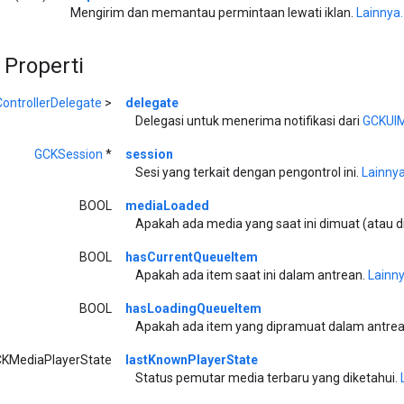
Mengirim dan memantau permintaan lewati iklan.
Lainnya..
 Properti
ontrollerDelegate
>
delegate
Delegasi untuk menerima notifikasi dari
GCKUIM
GCKSession
*
session
Sesi yang terkait dengan pengontrol ini.
Lainnya.
BOOL
mediaLoaded
Apakah ada media yang saat ini dimuat (atau d
BOOL
hasCurrentQueueItem
Apakah ada item saat ini dalam antrean.
Lainny
BOOL
hasLoadingQueueItem
Apakah ada item yang dipramuat dalam antre
KMediaPlayerState
lastKnownPlayerState
Status pemutar media terbaru yang diketahui.