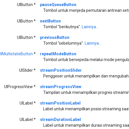
UIButton *
pauseQueueButton
Tombol untuk menjeda pemutaran antrean setela
UIButton *
nextButton
Tombol "berikutnya".
Lainnya...
UIButton *
previousButton
Tombol "sebelumnya".
Lainnya...
IMultistateButton
*
repeatModeButton
Tombol untuk bersepeda melalui mode pengula
UISlider *
streamPositionSlider
Penggeser untuk menampilkan dan mengubah po
UIProgressView *
streamProgressView
Tampilan untuk menampilkan progres streaming
UILabel *
streamPositionLabel
Label untuk menampilkan posisi streaming saat 
UILabel *
streamDurationLabel
Label untuk menampilkan durasi streaming saat