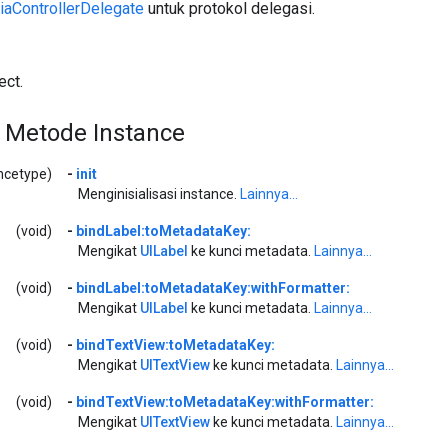
aControllerDelegate
untuk protokol delegasi.
ct.
 Metode Instance
ancetype)
-
init
Menginisialisasi instance.
Lainnya...
(void)
-
bindLabel:toMetadataKey:
Mengikat
UILabel
ke kunci metadata.
Lainnya...
(void)
-
bindLabel:toMetadataKey:withFormatter:
Mengikat
UILabel
ke kunci metadata.
Lainnya...
(void)
-
bindTextView:toMetadataKey:
Mengikat
UITextView
ke kunci metadata.
Lainnya...
(void)
-
bindTextView:toMetadataKey:withFormatter:
Mengikat
UITextView
ke kunci metadata.
Lainnya...