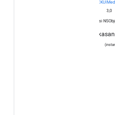
Lihat
GCKUIMedi
Perangkat GCK
Penyedia
Perangkat
GCK
Sejak
3,0
GCKDeviceProvider(
Dilindungi)
Mewarisi NSObje
Kriteria GCKDiscovery
GCKDiscovery
Manager
Ringkasan
<GCKDiscovery
Manager
Listener>
Perangkat
GCKDynamic
(inst
Kesalahan GCK
Saluran GCKGeneric
<GCKGeneric
Channel
Delegate>
Segmen GCKHLS
GCKHLSVideo
Segmen
Gambar
GCK
GCKJSONUtil
GCKLaunch
Options
GCKLogger
<GCKLogger
Delegate>
Filter GCKLogger
Informasi GCKMedia