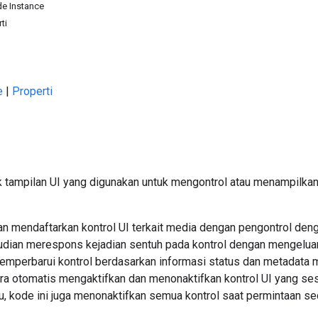
e Instance
ti
e
|
Properti
k tampilan UI yang digunakan untuk mengontrol atau menampilka
an mendaftarkan kontrol UI terkait media dengan pengontrol den
dian merespons kejadian sentuh pada kontrol dengan mengeluar
emperbarui kontrol berdasarkan informasi status dan metadata m
ra otomatis mengaktifkan dan menonaktifkan kontrol UI yang ses
 itu, kode ini juga menonaktifkan semua kontrol saat permintaan s