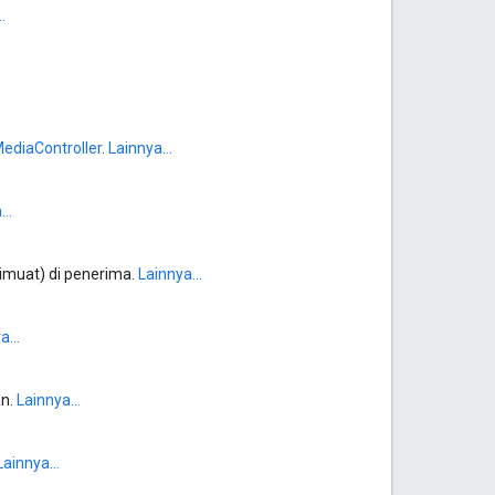
.
ediaController
.
Lainnya...
..
imuat) di penerima.
Lainnya...
a...
an.
Lainnya...
Lainnya...