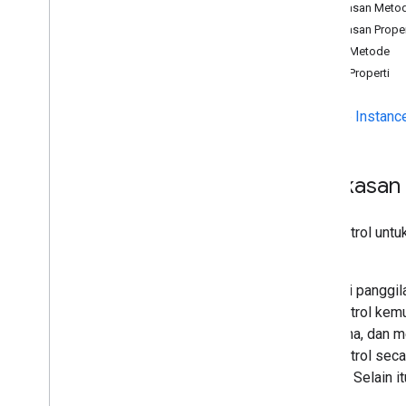
Ringkasan
Ringkasan Metod
Referensi API
Ringkasan Proper
Ringkasan
Detail Metode
Daftar yang Tidak Digunakan Lagi
Detail Properti
Info GCKAd
Break
Clip
GCKAd
Break
Clip
Info
Builder
Metode Instanc
GCKAd
Break
Clip
Vast
Ads
Request
Info GCKAd
Break
GCKAd
Break
Info
Builder
Ringkasan
Status GCKAd
Break
Metadata GCKApplication
Pengontrol untu
Saluran GCKCast
Cast.
Konteks
GCKCast
GCKCastContext(
UI)
Aplikasi panggil
<GCKCast
Device
Status
Listener>
Pengontrol kemu
GCKCast
Options
penerima, dan m
Sesi GCKCast
Pengontrol seca
Warna GCK
saat ini. Selain
Data
GCKCredentials