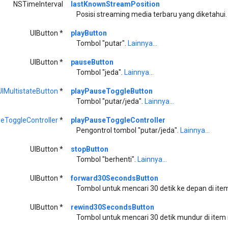
NSTimeInterval
lastKnownStreamPosition
Posisi streaming media terbaru yang diketahui
UIButton *
playButton
Tombol "putar".
Lainnya...
UIButton *
pauseButton
Tombol "jeda".
Lainnya...
IMultistateButton
*
playPauseToggleButton
Tombol "putar/jeda".
Lainnya...
eToggleController
*
playPauseToggleController
Pengontrol tombol "putar/jeda".
Lainnya...
UIButton *
stopButton
Tombol "berhenti".
Lainnya...
UIButton *
forward30SecondsButton
Tombol untuk mencari 30 detik ke depan di ite
UIButton *
rewind30SecondsButton
Tombol untuk mencari 30 detik mundur di item