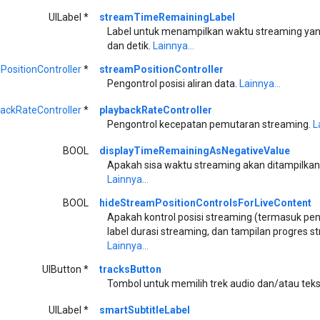
UILabel *
streamTimeRemainingLabel
Label untuk menampilkan waktu streaming yang 
dan detik.
Lainnya...
ositionController
*
streamPositionController
Pengontrol posisi aliran data.
Lainnya...
ackRateController
*
playbackRateController
Pengontrol kecepatan pemutaran streaming.
L
BOOL
displayTimeRemainingAsNegativeValue
Apakah sisa waktu streaming akan ditampilkan se
Lainnya...
BOOL
hideStreamPositionControlsForLiveContent
Apakah kontrol posisi streaming (termasuk peng
label durasi streaming, dan tampilan progres s
Lainnya...
UIButton *
tracksButton
Tombol untuk memilih trek audio dan/atau teks 
UILabel *
smartSubtitleLabel