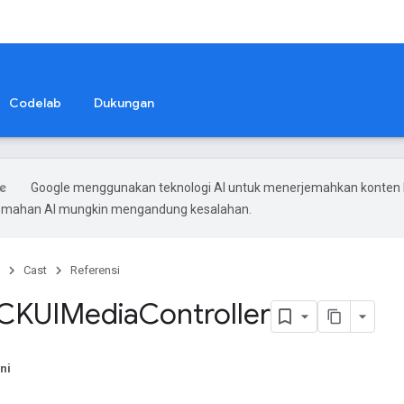
Codelab
Dukungan
Google menggunakan teknologi AI untuk menerjemahkan konten
rjemahan AI mungkin mengandung kesalahan.
Cast
Referensi
GCKUIMedia
Controller
ni