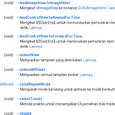
(void)
-
bindImageView:toImageHints:
Mengikat
UIImageView
ke instance
GCKUIImageHints
.
Lain
(void)
-
bindControlView:toRewindForTime:
UIControl
Mengikat
untuk memundurkan pemutaran item s
detik.
Lainnya...
(void)
-
bindControlView:toForwardForTime:
UIControl
Mengikat
untuk meneruskan pemutaran item sa
detik.
Lainnya...
(void)
-
unbindView:
Melepaskan tampilan yang ditentukan.
Lainnya...
(void)
-
unbindAllViews
Melepaskan semua tampilan terikat.
Lainnya...
atMode
)
-
cycleRepeatMode
Mengubah mode berulang untuk antrean ke mode berikutn
(void)
-
selectTracks
Metode praktis untuk menampilkan UI pemilihan trek medi
(void)
-
skipAd