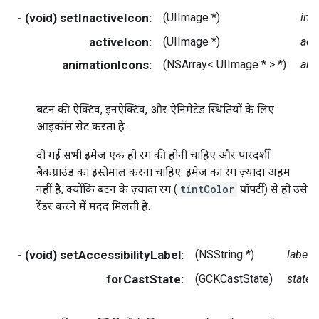
- (void) setInactiveIcon:
(UIImage *)
ina
activeIcon:
(UIImage *)
act
animationIcons:
(NSArray< UIImage * > *)
ani
बटन की ऐक्टिव, इनऐक्टिव, और ऐनिमेटेड स्थितियों के लिए
आइकॉन सेट करता है.
दी गई सभी इमेज एक ही रंग की होनी चाहिए और पारदर्शी
बैकग्राउंड का इस्तेमाल करना चाहिए. इमेज का रंग ज़्यादा अहम
नहीं है, क्योंकि बटन के ज़्यादा रंग (
tintColor
प्रॉपर्टी) से ही उसे
रेंडर करने में मदद मिलती है.
- (void) setAccessibilityLabel:
(NSString *)
label
forCastState:
(GCKCastState)
state