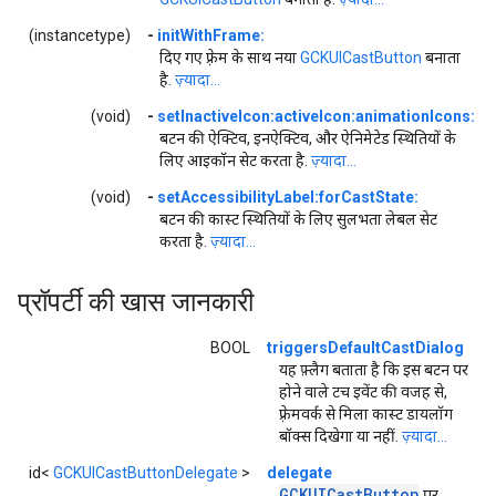
(instancetype)
-
initWithFrame:
दिए गए फ़्रेम के साथ नया
GCKUICastButton
बनाता
है.
ज़्यादा...
(void)
-
setInactiveIcon:activeIcon:animationIcons:
बटन की ऐक्टिव, इनऐक्टिव, और ऐनिमेटेड स्थितियों के
लिए आइकॉन सेट करता है.
ज़्यादा...
(void)
-
setAccessibilityLabel:forCastState:
बटन की कास्ट स्थितियों के लिए सुलभता लेबल सेट
करता है.
ज़्यादा...
प्रॉपर्टी की खास जानकारी
BOOL
triggersDefaultCastDialog
यह फ़्लैग बताता है कि इस बटन पर
होने वाले टच इवेंट की वजह से,
फ़्रेमवर्क से मिला कास्ट डायलॉग
बॉक्स दिखेगा या नहीं.
ज़्यादा...
id<
GCKUICastButtonDelegate
>
delegate
GCKUICast
Button
पर