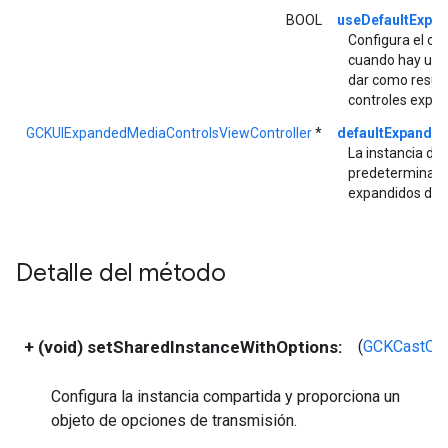
BOOL
useDefaultExpa
Configura el c
cuando hay una 
dar como result
controles expa
GCKUIExpandedMediaControlsViewController
*
defaultExpande
La instancia del
predeterminado 
expandidos de 
Detalle del método
+ (void) setSharedInstanceWithOptions:
(
GCKCastOpt
Configura la instancia compartida y proporciona un
objeto de opciones de transmisión.