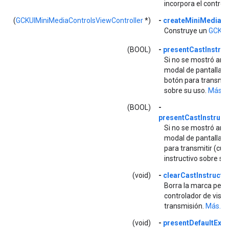
incorpora el contro
(
GCKUIMiniMediaControlsViewController
*)
-
createMiniMediaCo
Construye un
GCKUI
(BOOL)
-
presentCastInstru
Si no se mostró ante
modal de pantalla c
botón para transmiti
sobre su uso.
Más...
(BOOL)
-
presentCastInstruct
Si no se mostró ante
modal de pantalla c
para transmitir (cuy
instructivo sobre su
(void)
-
clearCastInstruct
Borra la marca persi
controlador de vista
transmisión.
Más...
(void)
-
presentDefaultExp