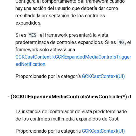
Configura el comportamiento del framework cuando
hay una acción del usuario que debería dar como
resultado la presentación de los controles
expandidos.
Si es
YES
, el framework presentará la vista
predeterminada de controles expandidos. Si es
NO
, el
framework solo activará una
GCKCastContext::kGCKExpandedMediaControlsTrigger
edNotification
.
Proporcionado por la categoría
GCKCastContext(UI)
- (
GCKUIExpandedMediaControlsViewController
*) de
La instancia del controlador de vista predeterminado
de los controles multimedia expandidos de Cast.
Proporcionado por la categoría
GCKCastContext(UI)