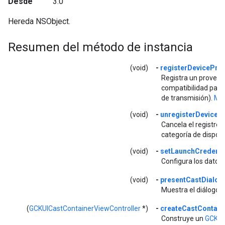
Desde
3.0
Hereda NSObject.
Resumen del método de instancia
(void)
-
registerDeviceProv
Registra un proveed
compatibilidad para 
de transmisión).
Más
(void)
-
unregisterDeviceP
Cancela el registro 
categoría de dispos
(void)
-
setLaunchCredenti
Configura los datos 
(void)
-
presentCastDialog
Muestra el diálogo 
(
GCKUICastContainerViewController
*)
-
createCastContaine
Construye un
GCKUI