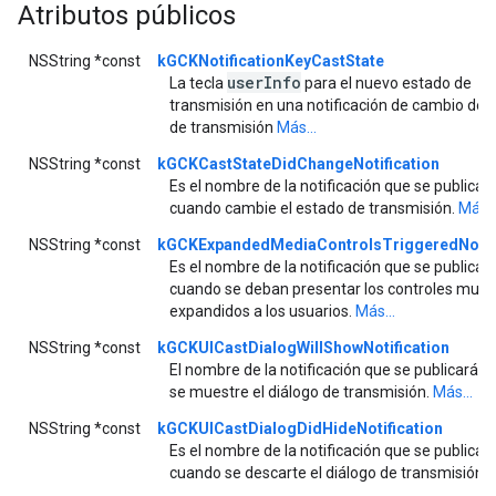
Atributos públicos
NSString *const
kGCKNotificationKeyCastState
user
Info
La tecla
para el nuevo estado de
transmisión en una notificación de cambio de 
de transmisión
Más...
NSString *const
kGCKCastStateDidChangeNotification
Es el nombre de la notificación que se publicar
cuando cambie el estado de transmisión.
Más..
NSString *const
kGCKExpandedMediaControlsTriggeredNotifi
Es el nombre de la notificación que se publicar
cuando se deban presentar los controles mult
expandidos a los usuarios.
Más...
NSString *const
kGCKUICastDialogWillShowNotification
El nombre de la notificación que se publicará 
se muestre el diálogo de transmisión.
Más...
NSString *const
kGCKUICastDialogDidHideNotification
Es el nombre de la notificación que se publicar
cuando se descarte el diálogo de transmisión.