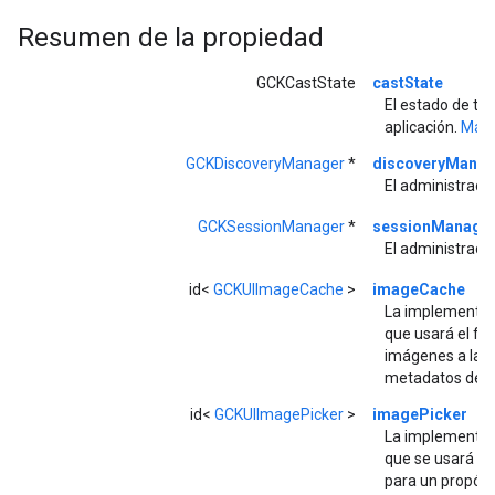
Resumen de la propiedad
GCKCastState
castState
El estado de tra
aplicación.
Más..
GCKDiscoveryManager
*
discoveryManag
El administrado
GCKSessionManager
*
sessionManage
El administrado
id<
GCKUIImageCache
>
imageCache
La implementac
que usará el f
imágenes a las 
metadatos de c
id<
GCKUIImagePicker
>
imagePicker
La implementac
que se usará pa
para un propósi