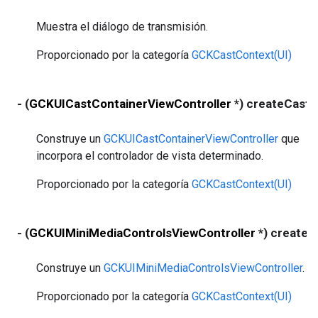
Muestra el diálogo de transmisión.
Proporcionado por la categoría
GCKCastContext(UI)
- (
GCKUICastContainerViewController
*) createCastC
Construye un
GCKUICastContainerViewController
que
incorpora el controlador de vista determinado.
Proporcionado por la categoría
GCKCastContext(UI)
- (
GCKUIMiniMediaControlsViewController
*) createM
Construye un
GCKUIMiniMediaControlsViewController
.
Proporcionado por la categoría
GCKCastContext(UI)