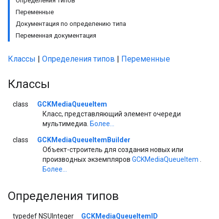
Определения типов
Переменные
Документация по определению типа
Переменная документация
Классы
|
Определения типов
|
Переменные
Классы
class
GCKMediaQueueItem
Класс, представляющий элемент очереди
мультимедиа.
Более...
class
GCKMediaQueueItemBuilder
Объект-строитель для создания новых или
производных экземпляров
GCKMediaQueueItem
.
Более...
Определения типов
typedef NSUInteger
GCKMediaQueueItemID