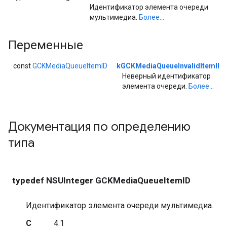
Идентификатор элемента очереди
мультимедиа.
Более...
Переменные
const
GCKMediaQueueItemID
kGCKMediaQueueInvalidItemID
Неверный идентификатор
элемента очереди.
Более...
Документация по определению
типа
typedef NSUInteger GCKMediaQueueItemID
Идентификатор элемента очереди мультимедиа.
С
4.1