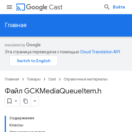
cast
Cast
Войти
Главная
Эта страница переведена с помощью
Cloud Translation API
.
Главная
Товары
Cast
Справочные материалы
Файл GCKMedia
Queue
Item
.
h
Содержание
Классы