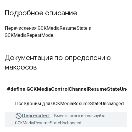
Подробное описание
Перечисления GCKMediaResumeState и
GCKMediaRepeatMode.
Документация по определению
макросов
#define GCKMediaControlChannelResumeStateUn
Псевдоним для GCKMediaResumeStateUnchanged.
Deprecated:
Вместо этого используйте
GCKMediaResumeStateUnchanged.