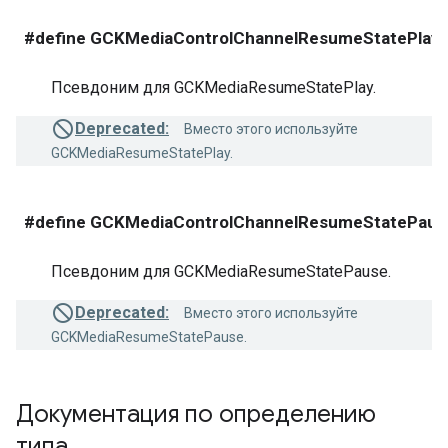
#define GCKMediaControlChannelResumeStatePla
Псевдоним для GCKMediaResumeStatePlay.
Deprecated:
Вместо этого используйте
GCKMediaResumeStatePlay.
#define GCKMediaControlChannelResumeStatePa
Псевдоним для GCKMediaResumeStatePause.
Deprecated:
Вместо этого используйте
GCKMediaResumeStatePause.
Документация по определению
типа