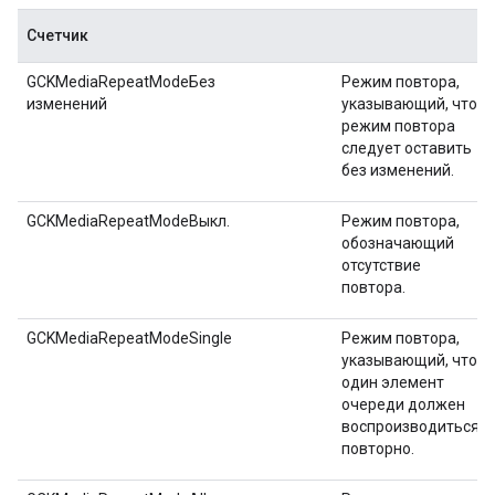
Счетчик
GCKMediaRepeatModeБез
Режим повтора,
изменений
указывающий, что
режим повтора
следует оставить
без изменений.
GCKMediaRepeatModeВыкл.
Режим повтора,
обозначающий
отсутствие
повтора.
GCKMediaRepeatModeSingle
Режим повтора,
указывающий, что
один элемент
очереди должен
воспроизводиться
повторно.