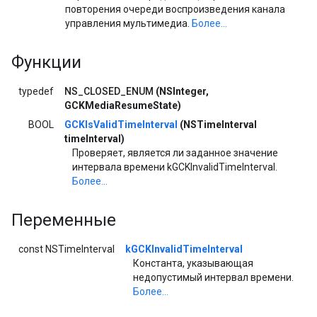
повторения очереди воспроизведения канала
управления мультимедиа.
Более...
Функции
typedef
NS_CLOSED_ENUM
(NSInteger,
GCKMediaResumeState)
BOOL
GCKIsValidTimeInterval
(NSTimeInterval
timeInterval)
Проверяет, является ли заданное значение
интервала времени kGCKInvalidTimeInterval.
Более...
Переменные
const NSTimeInterval
kGCKInvalidTimeInterval
Константа, указывающая
недопустимый интервал времени.
Более...