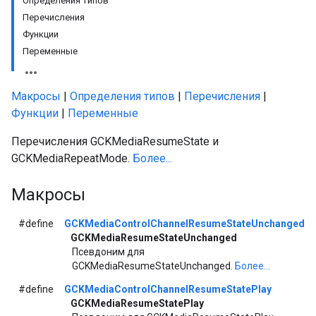
Определения типов
Перечисления
Функции
Переменные
Макросы
|
Определения типов
|
Перечисления
|
Функции
|
Переменные
Перечисления GCKMediaResumeState и
GCKMediaRepeatMode.
Более...
Макросы
#define
GCKMediaControlChannelResumeStateUnchanged
GCKMediaResumeStateUnchanged
Псевдоним для
GCKMediaResumeStateUnchanged.
Более...
#define
GCKMediaControlChannelResumeStatePlay
GCKMediaResumeStatePlay