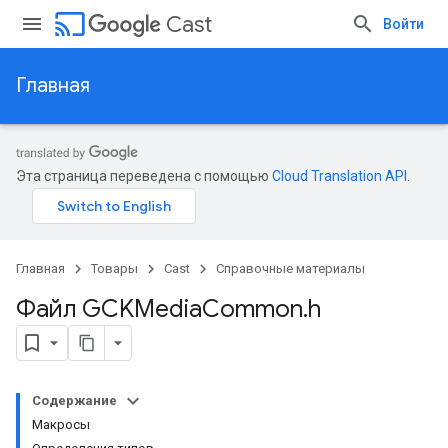
cast
Cast
Войти
Главная
Эта страница переведена с помощью
Cloud Translation API
.
Главная
Товары
Cast
Справочные материалы
Файл GCKMedia
Common
.
h
Содержание
Макросы