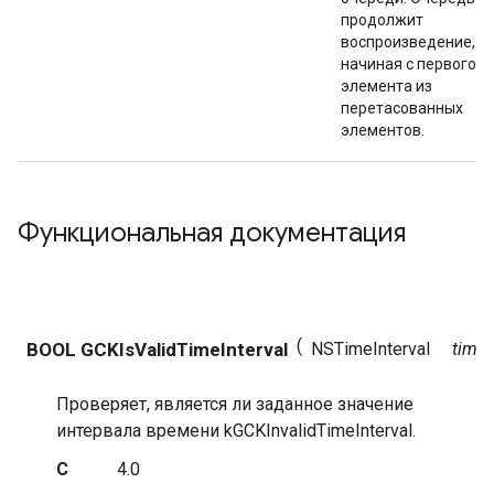
продолжит
воспроизведение,
начиная с первого
элемента из
перетасованных
элементов.
Функциональная документация
(
BOOL GCKIsValidTimeInterval
NSTimeInterval
timeI
Проверяет, является ли заданное значение
интервала времени kGCKInvalidTimeInterval.
С
4.0