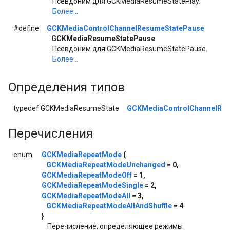
Псевдоним для GCKMediaResumeStatePlay.
Более...
#define
GCKMediaControlChannelResumeStatePause
GCKMediaResumeStatePause
Псевдоним для GCKMediaResumeStatePause.
Более...
Определения типов
typedef GCKMediaResumeState
GCKMediaControlChannelRes
Перечисления
enum
GCKMediaRepeatMode
{
GCKMediaRepeatModeUnchanged
= 0,
GCKMediaRepeatModeOff
= 1,
GCKMediaRepeatModeSingle
= 2,
GCKMediaRepeatModeAll
= 3,
GCKMediaRepeatModeAllAndShuffle
= 4
}
Перечисление, определяющее режимы