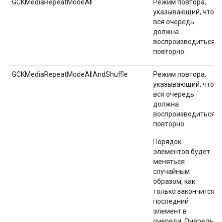
GCKMediaRepeatModeAll
Режим повтора,
указывающий, что
вся очередь
должна
воспроизводиться
повторно.
GCKMediaRepeatModeAllAndShuffle
Режим повтора,
указывающий, что
вся очередь
должна
воспроизводиться
повторно.
Порядок
элементов будет
меняться
случайным
образом, как
только закончится
последний
элемент в
очереди. Очередь