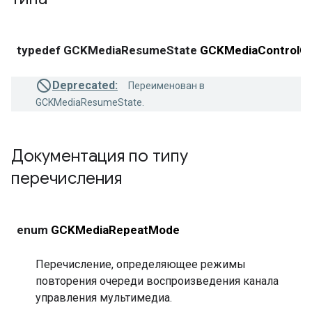
typedef GCKMediaResumeState
GCKMediaControlC
Deprecated:
Переименован в
GCKMediaResumeState.
Документация по типу
перечисления
enum
GCKMediaRepeatMode
Перечисление, определяющее режимы
повторения очереди воспроизведения канала
управления мультимедиа.