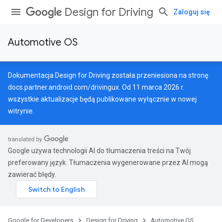
Design for Driving
Zaloguj się
Automotive OS
Dokumentacja Design for Driving została przeniesiona na stronę
docs.partner.android.com/drivingux
. Od 11 marca 2026 r.
wszystkie aktualizacje będą publikowane wyłącznie w nowej
witrynie.
Google używa technologii AI do tłumaczenia treści na Twój
preferowany język. Tłumaczenia wygenerowane przez AI mogą
zawierać błędy.
Google for Developers
Design for Driving
Automotive OS