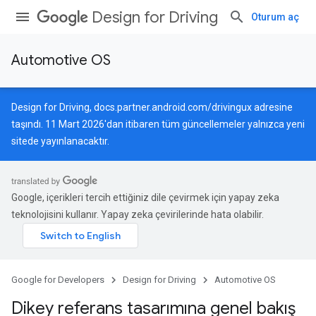
Design for Driving
Oturum aç
Automotive OS
Design for Driving,
docs.partner.android.com/drivingux
adresine
taşındı. 11 Mart 2026'dan itibaren tüm güncellemeler yalnızca yeni
sitede yayınlanacaktır.
Google, içerikleri tercih ettiğiniz dile çevirmek için yapay zeka
teknolojisini kullanır. Yapay zeka çevirilerinde hata olabilir.
Google for Developers
Design for Driving
Automotive OS
Dikey referans tasarımına genel bakış