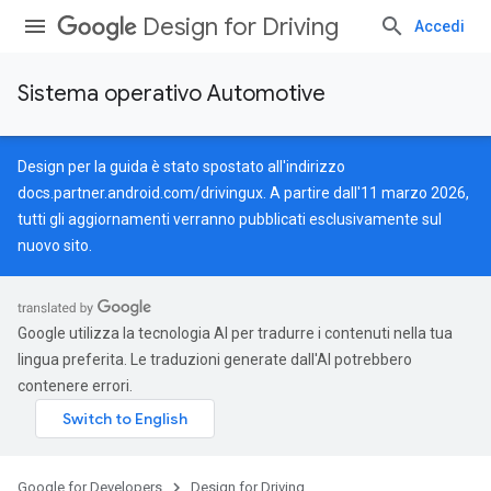
Design for Driving
Accedi
Sistema operativo Automotive
Design per la guida è stato spostato all'indirizzo
docs.partner.android.com/drivingux
. A partire dall'11 marzo 2026,
tutti gli aggiornamenti verranno pubblicati esclusivamente sul
nuovo sito.
Google utilizza la tecnologia AI per tradurre i contenuti nella tua
lingua preferita. Le traduzioni generate dall'AI potrebbero
contenere errori.
Google for Developers
Design for Driving