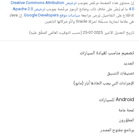
إنّ محتوى هذه الصفحة مرخّص بموجب
ترخيص Creative Commons Attribution
4.0‏
ما لم يُنصّ على خلاف ذلك، ونماذج الرموز مرخّصة بموجب
ترخيص Apache 2.0‏
.
للاطّلاع على التفاصيل، يُرجى مراجعة
سياسات موقع Google Developers‏
. إنّ Java
هي علامة تجارية مسجَّلة لشركة Oracle و/أو شركائها التابعين.
تاريخ التعديل الأخير: 2025-07-25 (حسب التوقيت العالمي المتفَّق عليه)
تصميم مناسب لقيادة السيارات
الجديد
تصنيفات التنسيق
الإجراءات التي يجب اتّخاذها أيار (مايو)
‫Android للسيارات
لمحة عامة
المطوّرون
برنامج مفتوح المصدر