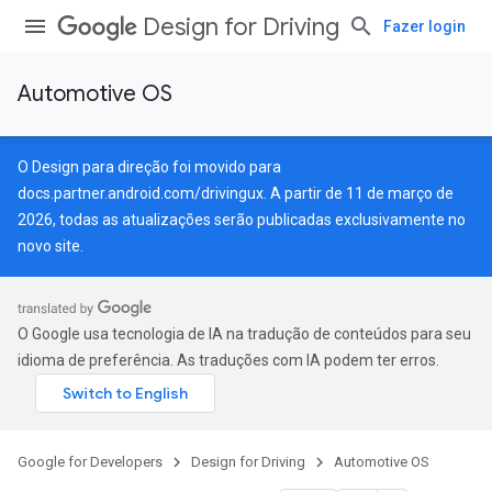
Design for Driving
Fazer login
Automotive OS
O Design para direção foi movido para
docs.partner.android.com/drivingux
. A partir de 11 de março de
2026, todas as atualizações serão publicadas exclusivamente no
novo site.
O Google usa tecnologia de IA na tradução de conteúdos para seu
idioma de preferência. As traduções com IA podem ter erros.
Google for Developers
Design for Driving
Automotive OS