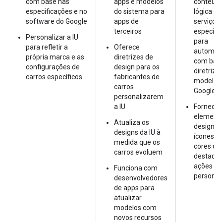
com base nas
apps e modelos
conteúdo
especificações e no
do sistema para
lógica e
software do Google
apps de
serviços
terceiros
específi
Personalizar a IU
para
para refletir a
Oferece
automóv
própria marca e as
diretrizes de
com bas
configurações de
design para os
diretrize
carros específicos
fabricantes de
modelos
carros
Google
personalizarem
a IU
Fornece
element
Atualiza os
design, 
designs da IU à
ícones d
medida que os
cores de
carros evoluem
destaque
ações
Funciona com
personal
desenvolvedores
de apps para
atualizar
modelos com
novos recursos