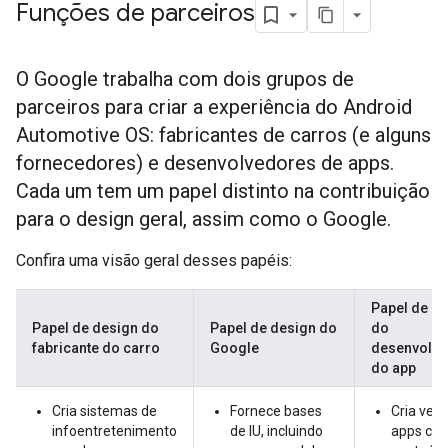
Funções de parceiros
O Google trabalha com dois grupos de
parceiros para criar a experiência do Android
Automotive OS: fabricantes de carros (e alguns
fornecedores) e desenvolvedores de apps.
Cada um tem um papel distinto na contribuição
para o design geral, assim como o Google.
Confira uma visão geral desses papéis:
Papel de d
Papel de design do
Papel de design do
do
fabricante do carro
Google
desenvolve
do app
Cria sistemas de
Fornece bases
Cria ver
infoentretenimento
de IU, incluindo
apps co