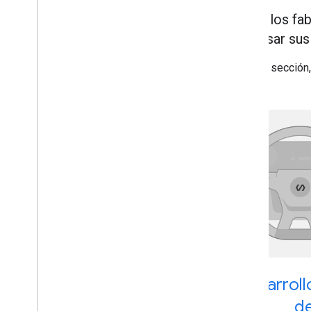
Experiencia en la app
Tanto los fa
expresar sus
Componentes
Descripción general
En esta sección,
Componentes básicos
Desarrollo de la marca
Descripción general
Desarrollo de la marca del fabricante
de automóviles
Desarrollo de la marca de la aplicación
Desarroll
d