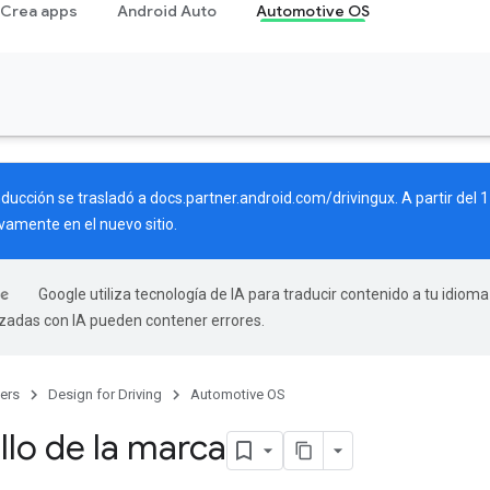
Crea apps
Android Auto
Automotive OS
nducción se trasladó a
docs.partner.android.com/drivingux
. A partir del
vamente en el nuevo sitio.
Google utiliza tecnología de IA para traducir contenido a tu idioma
izadas con IA pueden contener errores.
ers
Design for Driving
Automotive OS
llo de la marca