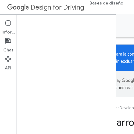
Bases de diseño
Design for Driving
Automotive OS
Información
Chat
Diseño para la co
publicarán exclusi
API
Información
Diseños de referencia
traducciones real
Descripción general
Referencia vertical
Referencia horizontal pequeña
Google for Develop
Experiencias
Desarro
Experiencia del producto
Experiencia del sistema