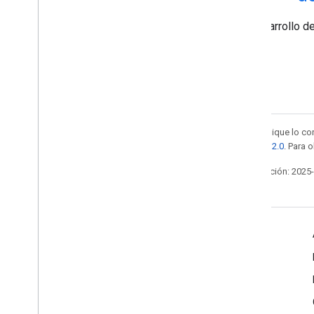
Desarrollo de
Salvo que se indique lo con
licencia Apache 2.0
. Para 
Última actualización: 2025
Diseñado para la conducción
Novedades
Etiquetas de diseño
Debe, debería y mayo