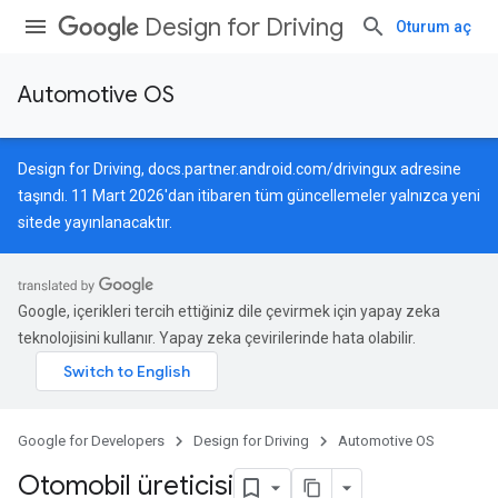
Design for Driving
Oturum aç
Automotive OS
Design for Driving,
docs.partner.android.com/drivingux
adresine
taşındı. 11 Mart 2026'dan itibaren tüm güncellemeler yalnızca yeni
sitede yayınlanacaktır.
Google, içerikleri tercih ettiğiniz dile çevirmek için yapay zeka
teknolojisini kullanır. Yapay zeka çevirilerinde hata olabilir.
Google for Developers
Design for Driving
Automotive OS
Otomobil üreticisi