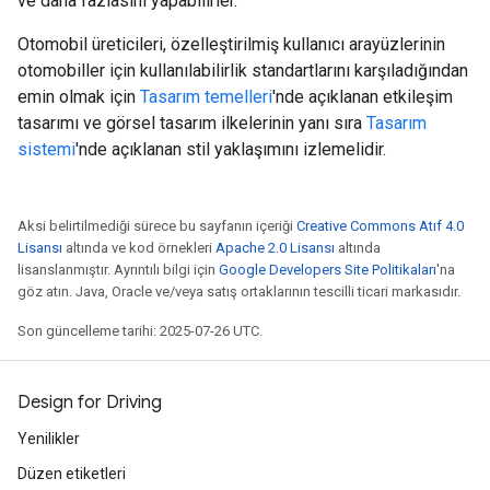
ve daha fazlasını yapabilirler.
Otomobil üreticileri, özelleştirilmiş kullanıcı arayüzlerinin
otomobiller için kullanılabilirlik standartlarını karşıladığından
emin olmak için
Tasarım temelleri
'nde açıklanan etkileşim
tasarımı ve görsel tasarım ilkelerinin yanı sıra
Tasarım
sistemi
'nde açıklanan stil yaklaşımını izlemelidir.
Aksi belirtilmediği sürece bu sayfanın içeriği
Creative Commons Atıf 4.0
Lisansı
altında ve kod örnekleri
Apache 2.0 Lisansı
altında
lisanslanmıştır. Ayrıntılı bilgi için
Google Developers Site Politikaları
'na
göz atın. Java, Oracle ve/veya satış ortaklarının tescilli ticari markasıdır.
Son güncelleme tarihi: 2025-07-26 UTC.
Design for Driving
Yenilikler
Düzen etiketleri