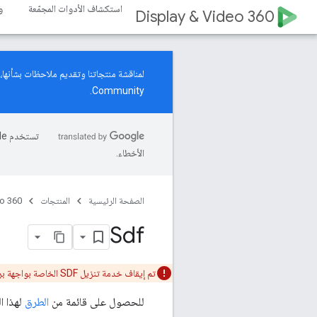
استكشاف الأدوات المجمّعة
و
Display & Video 360
لمناقشة منتجاتنا وتقديم ملاحظات بشأنها، انضمّ إلى قناة Bid Manager API ال
.
Community
الأخطاء.
الصفحة الرئيسية
المنتجات
eo 360
Sdf
تم إيقاف خدمة تنزيل SDF الخاصة بواجهة برمجة تطبيقات إدارة عرض السعر. على المستخدمين نقل البيانات إلى
للحصول على قائمة من
الطرق
لهذا ا