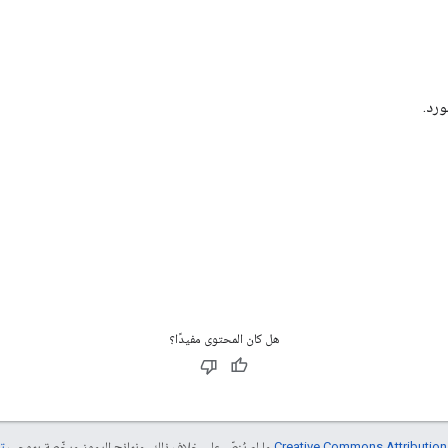
ورد.
هل كان المحتوى مفيدًا؟
ما لم يُنصّ على خلاف ذلك، ونماذج الرموز مرخّصة بموجب
تر