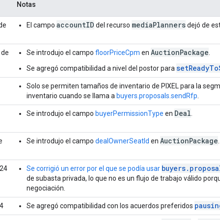
Notas
accountID
mediaPlanners
de
El campo
del recurso
dejó de est
AuctionPackage
 de
Se introdujo el campo
floorPriceCpm
en
.
setReadyTo
Se agregó compatibilidad a nivel del postor para
Solo se permiten tamaños de inventario de PIXEL para la seg
inventario cuando se llama a
buyers.proposals.sendRfp
.
Deal
Se introdujo el campo
buyerPermissionType
en
.
AuctionPackage
e
Se introdujo el campo
dealOwnerSeatId
en
.
buyers.proposa
024
Se corrigió un error por el que se podía usar
de subasta privada, lo que no es un flujo de trabajo válido por
negociación.
pausin
24
Se agregó compatibilidad con los acuerdos preferidos