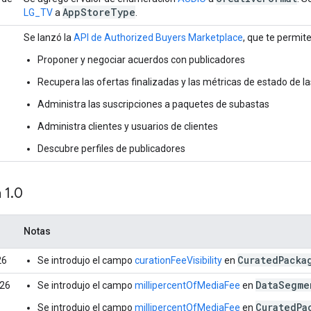
App
Store
Type
LG_TV
a
.
Se lanzó la
API de Authorized Buyers Marketplace
, que te permite
Proponer y negociar acuerdos con publicadores
Recupera las ofertas finalizadas y las métricas de estado de la
Administra las suscripciones a paquetes de subastas
Administra clientes y usuarios de clientes
Descubre perfiles de publicadores
 1
.
0
Notas
CuratedPacka
26
Se introdujo el campo
curationFeeVisibility
en
DataSegme
026
Se introdujo el campo
millipercentOfMediaFee
en
CuratedPa
Se introdujo el campo
millipercentOfMediaFee
en