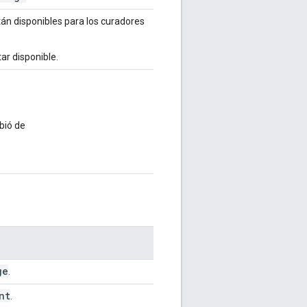
án disponibles para los curadores
ar disponible.
ió de
ge
.
nt
.