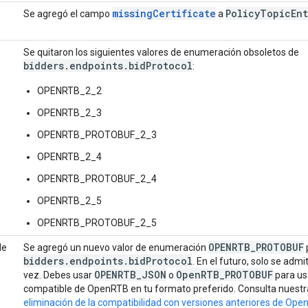
missingCertificate
Policy
Topic
Ent
Se agregó el campo
a
Se quitaron los siguientes valores de enumeración obsoletos de
bidders.endpoints.bidProtocol
:
OPENRTB_2_2
OPENRTB_2_3
OPENRTB_PROTOBUF_2_3
OPENRTB_2_4
OPENRTB_PROTOBUF_2_4
OPENRTB_2_5
OPENRTB_PROTOBUF_2_5
OPENRTB_PROTOBUF
de
Se agregó un nuevo valor de enumeración
bidders.endpoints.bidProtocol
. En el futuro, solo se adm
OPENRTB_JSON
OpenRTB_PROTOBUF
vez. Debes usar
o
para us
compatible de OpenRTB en tu formato preferido. Consulta nuestra
eliminación de la compatibilidad con versiones anteriores de Op