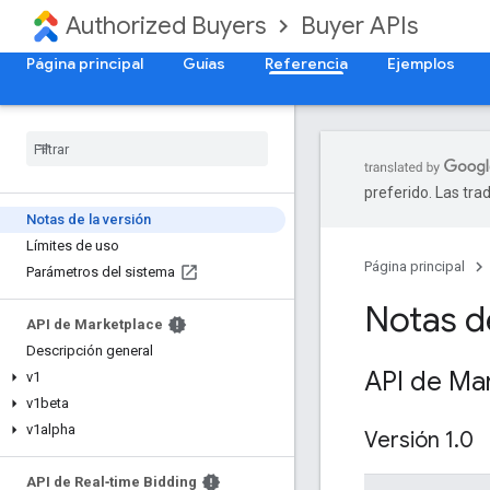
Authorized Buyers
Buyer APIs
Página principal
Guías
Referencia
Ejemplos
preferido. Las tra
Notas de la versión
Límites de uso
Página principal
Parámetros del sistema
Notas de
API de Marketplace
Descripción general
API de Ma
v1
v1beta
v1alpha
Versión 1
.
0
API de Real‑time Bidding