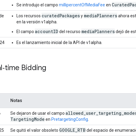
CuratedPa
Se introdujo el campo
millipercentOfMediaFee
en
curatedPackages
mediaPlanners
de
Los recursos
y
ahora est
en la versión v1alpha.
accountID
mediaPlanners
El campo
del recurso
dejó de est
024
Es el lanzamiento inicial de la API de v1alpha.
l‑time Bidding
Notas
allowed
_
user
_
targeting
_
mode
6
Se dejaron de usar el campo
Targeting
Mode
en
PretargetingConfig
.
GOOGLE
_
RTB
25
Se quitó el valor obsoleto
del espacio de enumerac