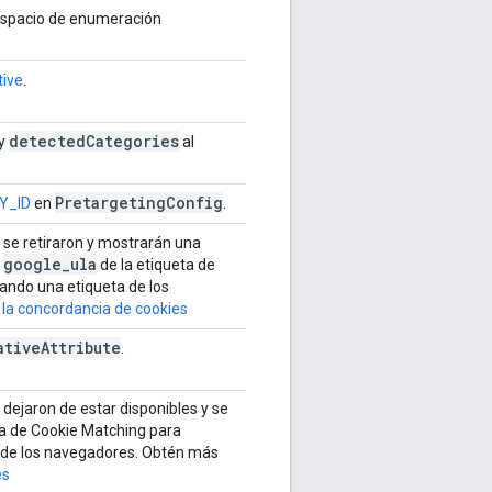
espacio de enumeración
tive
.
detectedCategories
y
al
PretargetingConfig
Y_ID
en
.
se retiraron y mostrarán una
google
_
ula
n
de la etiqueta de
cando una etiqueta de los
la concordancia de cookies
ative
Attribute
.
dejaron de estar disponibles y se
ta de Cookie Matching para
esde los navegadores. Obtén más
es