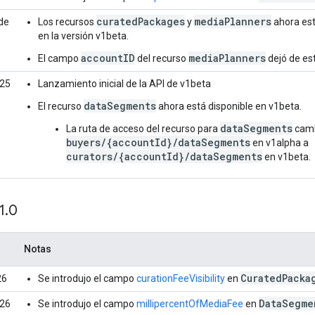
curatedPackages
mediaPlanners
de
Los recursos
y
ahora est
en la versión v1beta.
accountID
mediaPlanners
El campo
del recurso
dejó de est
025
Lanzamiento inicial de la API de v1beta
dataSegments
El recurso
ahora está disponible en v1beta.
dataSegments
La ruta de acceso del recurso para
camb
buyers/{accountId}/dataSegments
en v1alpha a
curators/{accountId}/dataSegments
en v1beta.
1
.
0
Notas
CuratedPacka
26
Se introdujo el campo
curationFeeVisibility
en
DataSegme
026
Se introdujo el campo
millipercentOfMediaFee
en