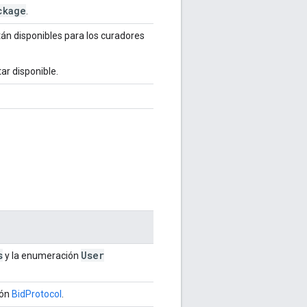
ckage
.
án disponibles para los curadores
ar disponible.
s
User
y la enumeración
ión
BidProtocol
.