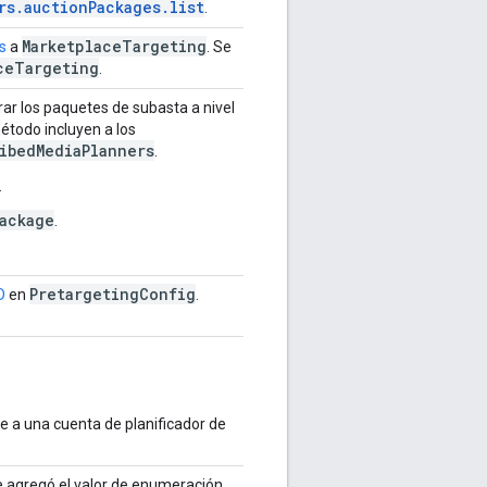
rs.auctionPackages.list
.
Marketplace
Targeting
s
a
. Se
ce
Targeting
.
r los paquetes de subasta a nivel
étodo incluyen a los
ribedMediaPlanners
.
.
ackage
.
PretargetingConfig
D
en
.
e a una cuenta de planificador de
e agregó el valor de enumeración