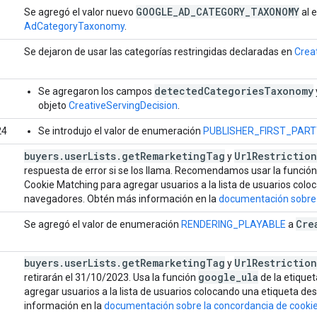
GOOGLE
_
AD
_
CATEGORY
_
TAXONOMY
Se agregó el valor nuevo
al 
AdCategoryTaxonomy
.
Se dejaron de usar las categorías restringidas declaradas en
Crea
detectedCategoriesTaxonomy
Se agregaron los campos
objeto
CreativeServingDecision
.
24
Se introdujo el valor de enumeración
PUBLISHER_FIRST_PART
buyers
.
user
Lists
.
get
Remarketing
Tag
Url
Restriction
y
respuesta de error si se los llama. Recomendamos usar la funció
Cookie Matching para agregar usuarios a la lista de usuarios colo
navegadores. Obtén más información en la
documentación sobre 
Cre
Se agregó el valor de enumeración
RENDERING_PLAYABLE
a
buyers
.
user
Lists
.
get
Remarketing
Tag
Url
Restriction
y
google
_
ula
retirarán el 31/10/2023. Usa la función
de la etique
agregar usuarios a la lista de usuarios colocando una etiqueta d
información en la
documentación sobre la concordancia de cooki