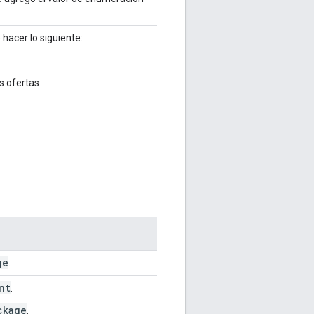
 hacer lo siguiente:
s ofertas
ge
.
nt
.
ckage
.