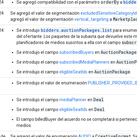
orderBy
bidde
24
Se agregó compatibilidad con el parámetro
a
24
Se agregó el valor de segmentación
excludedSensitiveCategoryId
Marketpla
agregó el valor de segmentación
vertical_targeting
a
bidders.auctionPackages.list
24
Se introdujo
para enumera
del ofertante. Los paquetes de la subasta que devuelve este m
subsc
planificadores de medios suscritos a ella con el campo
AuctionPackage
Se introdujo el campo
subscribedBuyers
en
AuctionP
Se introdujo el campo
subscribedMediaPlanners
en
AuctionPackage
Se introdujo el campo
eligibleSeatIds
en
.
Se introdujo el valor de enumeración
PUBLISHER_PROVIDED_I
Deal
Se introdujo el campo
mediaPlanner
en
.
Deal
Se introdujo el campo
eligibleSeatIds
en
.
El campo billedBuyer del acuerdo no se completará si pertenec
medios.
Creative
Format
 de
Se agregó el valor de enumeración
AUDIO
a
. S