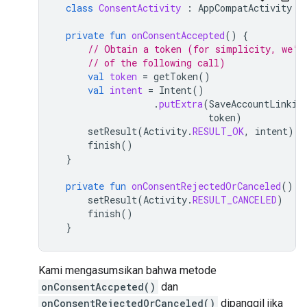
class
ConsentActivity
:
AppCompatActivity
private
fun
onConsentAccepted
()
{
// Obtain a token (for simplicity, we’l
// of the following call)
val
token
=
getToken
()
val
intent
=
Intent
()
.
putExtra
(
SaveAccountLinkin
token
)
setResult
(
Activity
.
RESULT_OK
,
intent
)
finish
()
}
private
fun
onConsentRejectedOrCanceled
()
{
setResult
(
Activity
.
RESULT_CANCELED
)
finish
()
}
Kami mengasumsikan bahwa metode
onConsentAccpeted()
dan
onConsentRejectedOrCanceled()
dipanggil jika