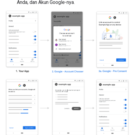
Anda, dan Akun Google-nya.