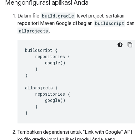
Mengonfigurasi aplikasi Anda
Dalam file
build.gradle
level project, sertakan
repositori Maven Google di bagian
buildscript
dan
allprojects
.
buildscript {

    repositories {

        google()

    }

}

allprojects {

    repositories {

        google()

    }

Tambahkan dependensi untuk “Link with Google” API
ke file gradle level aplikasi modul Anda, yang