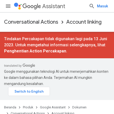
Assistant
Masuk
Conversational Actions
Account linking
Tindakan Percakapan tidak digunakan lagi pada 13 Juni
2023. Untuk mengetahui informasi selengkapnya, lihat
Penghentian Action Percakapan
.
Google menggunakan teknologi AI untuk menerjemahkan konten
ke dalam bahasa pilihan Anda. Terjemahan AI mungkin
mengandung kesalahan.
Beranda
Produk
Google Assistant
Dokumen
Conversational Actions
Account linking