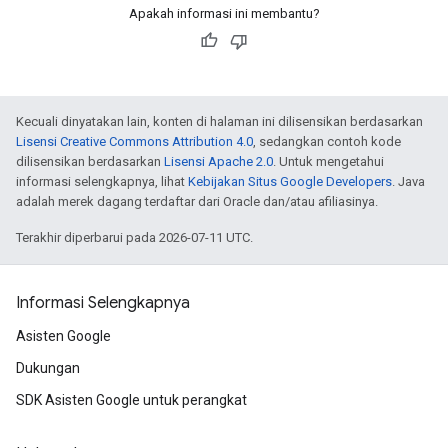
Apakah informasi ini membantu?
Kecuali dinyatakan lain, konten di halaman ini dilisensikan berdasarkan
Lisensi Creative Commons Attribution 4.0
, sedangkan contoh kode
dilisensikan berdasarkan
Lisensi Apache 2.0
. Untuk mengetahui
informasi selengkapnya, lihat
Kebijakan Situs Google Developers
. Java
adalah merek dagang terdaftar dari Oracle dan/atau afiliasinya.
Terakhir diperbarui pada 2026-07-11 UTC.
Informasi Selengkapnya
Asisten Google
Dukungan
SDK Asisten Google untuk perangkat