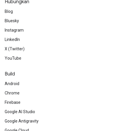
Hubungkan
Blog
Bluesky
Instagram
LinkedIn
X (Twitter)
YouTube
Build
Android
Chrome
Firebase
Google AI Studio
Google Antigravity
Google Cloud