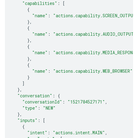
"capabilities"
:
[
{
"name"
:
"actions.capability.SCREEN_OUTPUT
},
{
"name"
:
"actions.capability.AUDIO_OUTPUT"
},
{
"name"
:
"actions.capability.MEDIA_RESPONS
},
{
"name"
:
"actions.capability.WEB_BROWSER"
}
]
},
"conversation"
:
{
"conversationId"
:
"1521784527171"
,
"type"
:
"NEW"
},
"inputs"
:
[
{
"intent"
:
"actions.intent.MAIN"
,