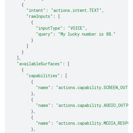
{
"intent"
:
"actions.intent.TEXT"
,
"rawInputs"
:
[
{
"inputType"
:
"VOICE"
,
"query"
:
"My lucky number is 88."
}
]
}
],
"availableSurfaces"
:
[
{
"capabilities"
:
[
{
"name"
:
"actions.capability.SCREEN_OUTP
},
{
"name"
:
"actions.capability.AUDIO_OUTPU
},
{
"name"
:
"actions.capability.MEDIA_RESPON
},