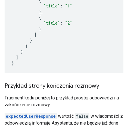
{
"title"
:
"1"
},
{
"title"
:
"2"
}
]
}
}
}
]
}
Przykład strony kończenia rozmowy
Fragment kodu poniżej to przykład prostej odpowiedzi na
zakończenie rozmowy .
expectedUserResponse
wartość
false
w wiadomości z
odpowiedzią informuje Asystenta, że nie będzie już dane