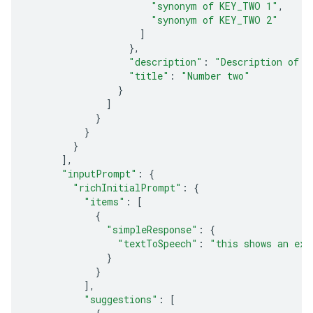
"synonym of KEY_TWO 1"
,
"synonym of KEY_TWO 2"
]
},
"description"
:
"Description of n
"title"
:
"Number two"
}
]
}
}
}
],
"inputPrompt"
:
{
"richInitialPrompt"
:
{
"items"
:
[
{
"simpleResponse"
:
{
"textToSpeech"
:
"this shows an exa
}
}
],
"suggestions"
:
[