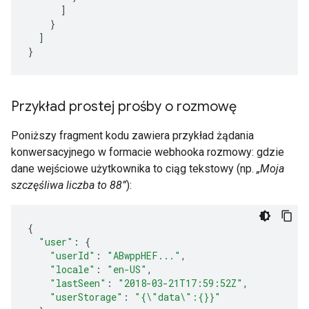
]
}
]
}
Przykład prostej prośby o rozmowę
Poniższy fragment kodu zawiera przykład żądania
konwersacyjnego w formacie webhooka rozmowy: gdzie
dane wejściowe użytkownika to ciąg tekstowy (np.
„Moja
szczęśliwa liczba to 88”
):
{
"user"
:
{
"userId"
:
"ABwppHEF..."
,
"locale"
:
"en-US"
,
"lastSeen"
:
"2018-03-21T17:59:52Z"
,
"userStorage"
:
"{\"data\":{}}"