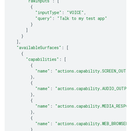
"rawInputs"
:
[
{
"inputType"
:
"VOICE"
,
"query"
:
"Talk to my test app"
}
]
}
],
"availableSurfaces"
:
[
{
"capabilities"
:
[
{
"name"
:
"actions.capability.SCREEN_OUTP
},
{
"name"
:
"actions.capability.AUDIO_OUTPU
},
{
"name"
:
"actions.capability.MEDIA_RESPON
},
{
"name"
:
"actions.capability.WEB_BROWSER"
}