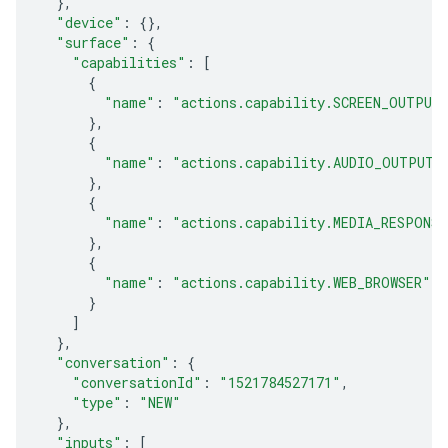
},
"device"
:
{},
"surface"
:
{
"capabilities"
:
[
{
"name"
:
"actions.capability.SCREEN_OUTPUT
},
{
"name"
:
"actions.capability.AUDIO_OUTPUT"
},
{
"name"
:
"actions.capability.MEDIA_RESPONS
},
{
"name"
:
"actions.capability.WEB_BROWSER"
}
]
},
"conversation"
:
{
"conversationId"
:
"1521784527171"
,
"type"
:
"NEW"
},
"inputs"
:
[