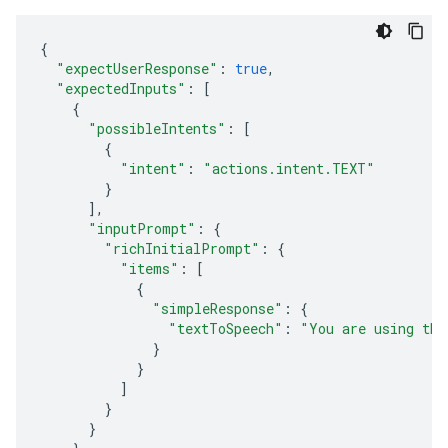
{
"expectUserResponse"
:
true
,
"expectedInputs"
:
[
{
"possibleIntents"
:
[
{
"intent"
:
"actions.intent.TEXT"
}
],
"inputPrompt"
:
{
"richInitialPrompt"
:
{
"items"
:
[
{
"simpleResponse"
:
{
"textToSpeech"
:
"You are using the
}
}
]
}
}