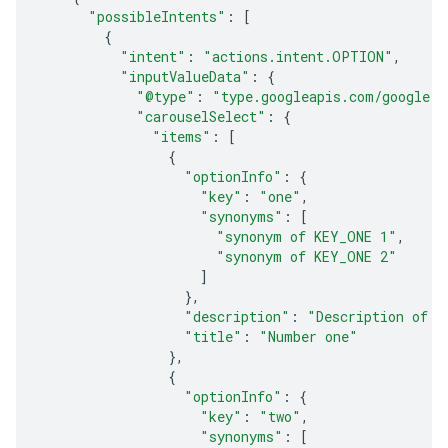
"possibleIntents"
:
[
{
"intent"
:
"actions.intent.OPTION"
,
"inputValueData"
:
{
"@type"
:
"type.googleapis.com/google.a
"carouselSelect"
:
{
"items"
:
[
{
"optionInfo"
:
{
"key"
:
"one"
,
"synonyms"
:
[
"synonym of KEY_ONE 1"
,
"synonym of KEY_ONE 2"
]
},
"description"
:
"Description of n
"title"
:
"Number one"
},
{
"optionInfo"
:
{
"key"
:
"two"
,
"synonyms"
:
[