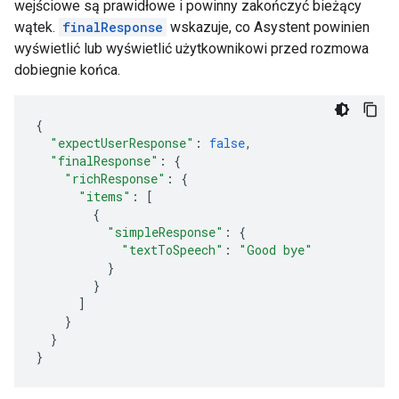
wejściowe są prawidłowe i powinny zakończyć bieżący
wątek.
finalResponse
wskazuje, co Asystent powinien
wyświetlić lub wyświetlić użytkownikowi przed rozmowa
dobiegnie końca.
{
"expectUserResponse"
:
false
,
"finalResponse"
:
{
"richResponse"
:
{
"items"
:
[
{
"simpleResponse"
:
{
"textToSpeech"
:
"Good bye"
}
}
]
}
}
}