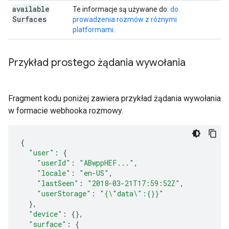
available
Te informacje są używane do:
do
Surfaces
prowadzenia rozmów z różnymi
platformami
.
Przykład prostego żądania wywołania
Fragment kodu poniżej zawiera przykład żądania wywołania
w formacie webhooka rozmowy.
{
"user"
:
{
"userId"
:
"ABwppHEF..."
,
"locale"
:
"en-US"
,
"lastSeen"
:
"2018-03-21T17:59:52Z"
,
"userStorage"
:
"{\"data\":{}}"
},
"device"
:
{},
"surface"
:
{