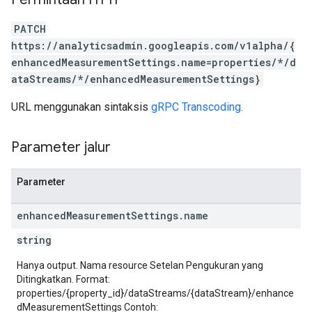
tocolSecrets
nversionValueSchema
PATCH
kProposals
https://analyticsadmin.googleapis.com/v1alpha/{
ks
enhancedMeasurementSettings.name=properties/*/d
ataStreams/*/enhancedMeasurementSettings}
URL menggunakan sintaksis
gRPC Transcoding
.
Parameter jalur
Parameter
enhanced
Measurement
Settings
.
name
string
Hanya output. Nama resource Setelan Pengukuran yang
Ditingkatkan. Format:
properties/{property_id}/dataStreams/{dataStream}/enhance
dMeasurementSettings Contoh: