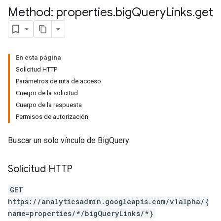
Method: properties
.
big
Query
Links
.
get
En esta página
Solicitud HTTP
Parámetros de ruta de acceso
Cuerpo de la solicitud
Cuerpo de la respuesta
Permisos de autorización
tocolSecrets
nversionValueSchema
Buscar un solo vínculo de BigQuery
kProposals
ks
Solicitud HTTP
GET
https://analyticsadmin.googleapis.com/v1alpha/{
name=properties/*/bigQueryLinks/*}