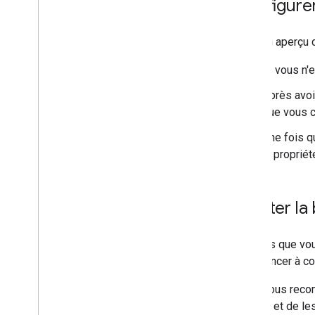
Configure
Voici un aperçu 
Si vous n'
Après avoi
que vous c
Une fois q
la propriét
Ajouter la
Une fois que vo
commencer à col
Nous vous reco
balises et de le