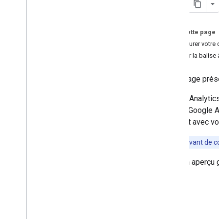
Personnaliser la mesure
Sur cette page
Web
Configurer votre
E-commerce
Ajouter la balise
Envoyer des données Web
/
d'application supplémentaires
Cette page prés
Présentation du protocole de mesure
Google Analytic
Envoyer des événements
utiliser Google 
Envoyer les propriétés utilisateur
interagit avec v
Envoyer des données fournies par
l'utilisateur
Valider des événements
Conseil
: Avant de 
Vérifier l'implémentation
Voici un aperçu 
Mettre en œuvre des cas d'utilisation
courants
Dépannage
Configurer les analyses