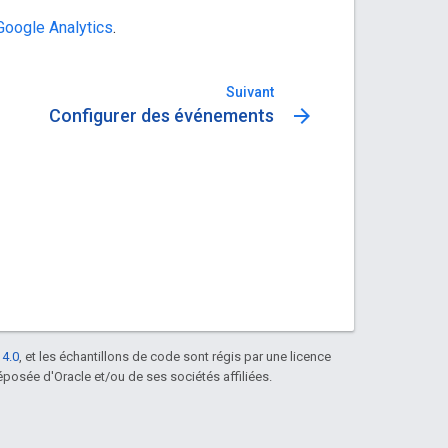
Google Analytics
.
Suivant
arrow_forward
Configurer des événements
 4.0
, et les échantillons de code sont régis par une licence
posée d'Oracle et/ou de ses sociétés affiliées.