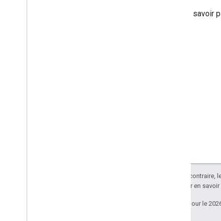
Pour en savoir p
Sauf indication contraire, 
Apache 2.0
. Pour en savoir
Dernière mise à jour le 202