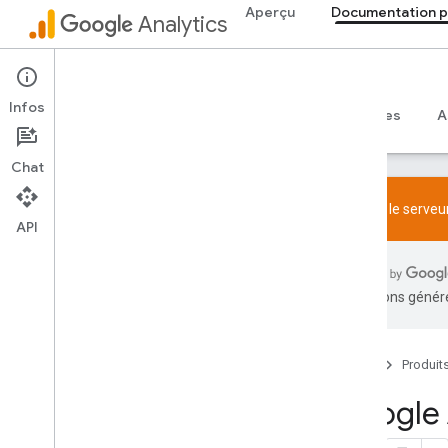
Aperçu
Documentation p
Analytics
Documentation pour les développeurs
Infos
Guides
Référence
Bibliothèques et exemples
A
Chat
Essayez le serveur
API
Premiers pas
Aperçu
traductions généré
Guides de démarrage rapide
Création de balises
Web
Accueil
Produit
Application
Google 
Valider et résoudre les problèmes de
configuration
Essayer le serveur MCP