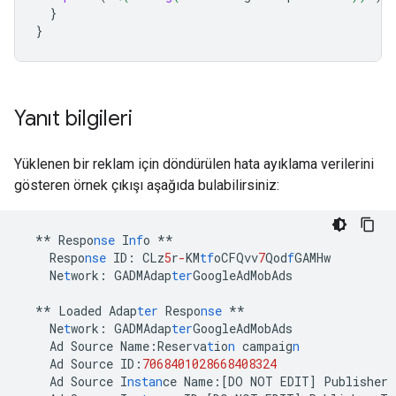
}
}
Yanıt bilgileri
Yüklenen bir reklam için döndürülen hata ayıklama verilerini
gösteren örnek çıkışı aşağıda bulabilirsiniz:
**
Respo
nse
I
nf
o
**
Respo
nse
ID
:
CLz
5
r
-
KM
tf
oCFQvv
7
Qod
f
GAMHw
Ne
t
work
:
GADMAdap
ter
GoogleAdMobAds
**
Loaded
Adap
ter
Respo
nse
**
Ne
t
work
:
GADMAdap
ter
GoogleAdMobAds
Ad
Source
Name
:
Reserva
t
io
n
campaig
n
Ad
Source
ID
:
7068401028668408324
Ad
Source
I
nstan
ce
Name
:[
DO
NOT
EDIT
]
Publisher