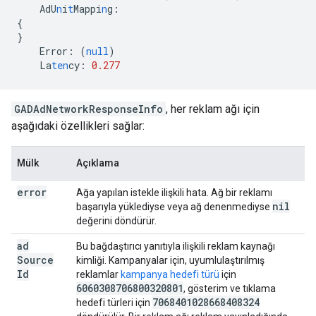
AdU
n
i
t
Mappi
n
g
:
{
}
Error
:
(
null
)
La
ten
cy
:
0.277
GADAdNetworkResponseInfo
, her reklam ağı için
aşağıdaki özellikleri sağlar:
Mülk
Açıklama
error
Ağa yapılan istekle ilişkili hata. Ağ bir reklamı
nil
başarıyla yüklediyse veya ağ denenmediyse
değerini döndürür.
ad
Bu bağdaştırıcı yanıtıyla ilişkili reklam kaynağı
Source
kimliği. Kampanyalar için, uyumlulaştırılmış
Id
reklamlar
kampanya hedefi türü
için
6060308706800320801
, gösterim ve tıklama
7068401028668408324
hedefi türleri için