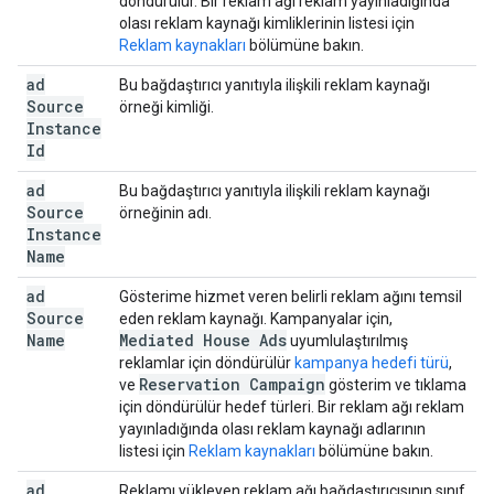
döndürülür. Bir reklam ağı reklam yayınladığında
olası reklam kaynağı kimliklerinin listesi için
Reklam kaynakları
bölümüne bakın.
ad
Bu bağdaştırıcı yanıtıyla ilişkili reklam kaynağı
Source
örneği kimliği.
Instance
Id
ad
Bu bağdaştırıcı yanıtıyla ilişkili reklam kaynağı
Source
örneğinin adı.
Instance
Name
ad
Gösterime hizmet veren belirli reklam ağını temsil
Source
eden reklam kaynağı. Kampanyalar için,
Name
Mediated House Ads
uyumlulaştırılmış
reklamlar için döndürülür
kampanya hedefi türü
,
Reservation Campaign
ve
gösterim ve tıklama
için döndürülür hedef türleri. Bir reklam ağı reklam
yayınladığında olası reklam kaynağı adlarının
listesi için
Reklam kaynakları
bölümüne bakın.
ad
Reklamı yükleyen reklam ağı bağdaştırıcısının sınıf