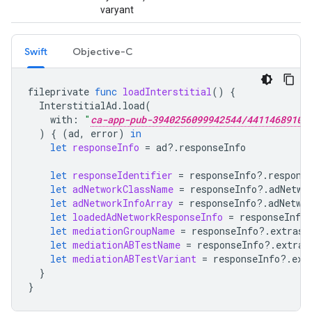
varyant
Swift
Objective-C
fileprivate
func
loadInterstitial
()
{
InterstitialAd
.
load
(
with
:
"
ca-app-pub-3940256099942544/4411468910
)
{
(
ad
,
error
)
in
let
responseInfo
=
ad
?.
responseInfo
let
responseIdentifier
=
responseInfo
?.
respons
let
adNetworkClassName
=
responseInfo
?.
adNetwo
let
adNetworkInfoArray
=
responseInfo
?.
adNetwo
let
loadedAdNetworkResponseInfo
=
responseInfo
let
mediationGroupName
=
responseInfo
?.
extrasD
let
mediationABTestName
=
responseInfo
?.
extras
let
mediationABTestVariant
=
responseInfo
?.
ext
}
}