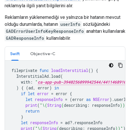
reklamıyla ilgili yanıt bilgilerini alır.
Reklamların yüklenemediği ve yalnızca bir hatanın mevcut
olduğu durumlarda, hatanın
userInfo
sözlüğündeki
GADErrorUserInfoKeyResponseInfo
anahtarı kullanılarak
GADResponseInfo
kullanılabilir.
Swift
Objective-C
fileprivate
func
loadInterstitial
()
{
InterstitialAd
.
load
(
with
:
"
ca-app-pub-3940256099942544/4411468910
)
{
(
ad
,
error
)
in
if
let
error
=
error
{
let
responseInfo
=
(
error
as
NSError
).
userIn
print
(
"
\(
String
(
describing
:
responseInfo
))
"
return
}
let
responseInfo
=
ad
?.
responseInfo
print
(
"
\(
String
(
describing
:
responseInfo
))
"
)