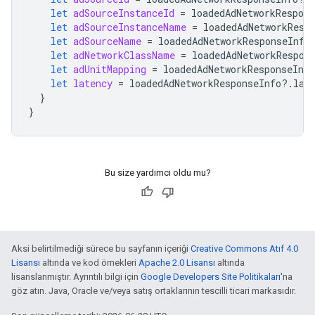
let
adSourceInstanceId
=
loadedAdNetworkRespons
let
adSourceInstanceName
=
loadedAdNetworkResp
let
adSourceName
=
loadedAdNetworkResponseInfo
let
adNetworkClassName
=
loadedAdNetworkRespon
let
adUnitMapping
=
loadedAdNetworkResponseInfo
let
latency
=
loadedAdNetworkResponseInfo
?.
lat
}
}
Bu size yardımcı oldu mu?
Aksi belirtilmediği sürece bu sayfanın içeriği
Creative Commons Atıf 4.0
Lisansı
altında ve kod örnekleri
Apache 2.0 Lisansı
altında
lisanslanmıştır. Ayrıntılı bilgi için
Google Developers Site Politikaları
'na
göz atın. Java, Oracle ve/veya satış ortaklarının tescilli ticari markasıdır.