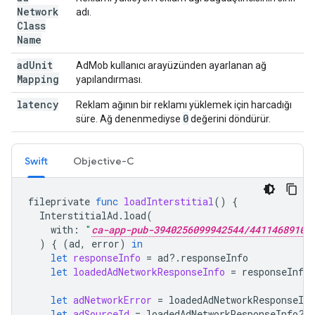
Network
adı.
Class
Name
ad
Unit
AdMob kullanıcı arayüzünden ayarlanan ağ
Mapping
yapılandırması.
latency
Reklam ağının bir reklamı yüklemek için harcadığı
0
süre. Ağ denenmediyse
değerini döndürür.
Swift
Objective-C
fileprivate
func
loadInterstitial
()
{
InterstitialAd
.
load
(
with
:
"
ca-app-pub-3940256099942544/4411468910
)
{
(
ad
,
error
)
in
let
responseInfo
=
ad
?.
responseInfo
let
loadedAdNetworkResponseInfo
=
responseInfo
let
adNetworkError
=
loadedAdNetworkResponseInf
let
adSourceId
=
loadedAdNetworkResponseInfo
?.