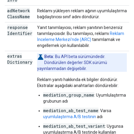
ad
Network
Reklamı yükleyen reklam ağının uyumlulaştırma
Class
Name
bağdaştırıcısı sınıf adını döndürür.
response
Yanıt tanımlayıcısı, reklam yanıtının benzersiz
Identifier
tanımlayıcısıdır. Bu tanımlayıcı, reklamı
Reklam
İnceleme Merkezi'nde (ARC)
tanımlamak ve
engellemek için kullanılabilir.
extras
Beta:
Bu API beta sürümündedir.
Dictionary
Döndürülen değerler SDK sürümü
yayınlanmadan değişebilir.
Reklam yanıtı hakkında ek bilgiler döndürür.
Ekstralar aşağıdaki anahtarları döndürebilir:
mediation_group_name
: Uyumlulaştırma
grubunun adı
mediation_ab_test_name
: Varsa
uyumlulaştırma A/B testinin
adı
mediation_ab_test_variant
: Uygunsa
uyumlulaştırma A/B testinde kullanılan