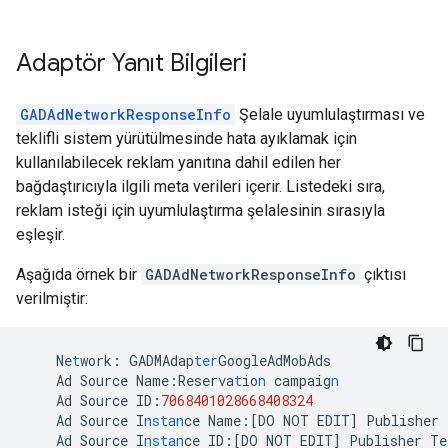
Adaptör Yanıt Bilgileri
GADAdNetworkResponseInfo
Şelale uyumlulaştırması ve
teklifli sistem yürütülmesinde hata ayıklamak için
kullanılabilecek reklam yanıtına dahil edilen her
bağdaştırıcıyla ilgili meta verileri içerir. Listedeki sıra,
reklam isteği için uyumlulaştırma şelalesinin sırasıyla
eşleşir.
Aşağıda örnek bir
GADAdNetworkResponseInfo
çıktısı
verilmiştir:
Ne
t
work
:
GADMAdap
ter
GoogleAdMobAds
Ad
Source
Name
:
Reserva
t
io
n
campaig
n
Ad
Source
ID
:
7068401028668408324
Ad
Source
I
nstan
ce
Name
:[
DO
NOT
EDIT
]
Publisher
Ad
Source
I
nstan
ce
ID
:[
DO
NOT
EDIT
]
Publisher
Te