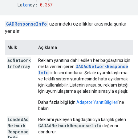
La
ten
cy
:
0.357
GADResponseInfo
üzerindeki özellikler arasında şunlar
yer alır:
Mülk
Açıklama
ad
Network
Reklam yanıtına dahil edilen her bağdaştırıcı için
Info
Array
GADAd
Network
Response
meta veriler içeren
Info
listesini döndürür. Şelale uyumlulaştırma
ve teklifli sistem yürütmesinde hata ayıklamak
için kullanılabilir. Listenin sırası, bu reklam isteği
için uyumlulaştırma şelalesinin sırasıyla eşleşir.
Daha fazla bilgi için
Adaptör Yanıt Bilgileri
'ne
bakın.
loaded
Ad
Reklamı yükleyen bağdaştırıcıya karşılık gelen
Network
GADAd
Network
Response
Info
değerini
Response
döndürür.
Info