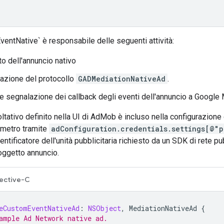
ntNative` è responsabile delle seguenti attività:
o dell'annuncio nativo
azione del protocollo
GADMediationNativeAd
.
e segnalazione dei callback degli eventi dell'annuncio a
Google 
oltativo definito nella UI di AdMob è incluso nella configurazione 
ametro tramite
adConfiguration.credentials.settings[@"p
entificatore dell'unità pubblicitaria richiesto da un SDK di rete p
 oggetto annuncio.
ective-C
eCustomEventNativeAd
:
NSObject
,
MediationNativeAd
{
ample Ad Network native ad.