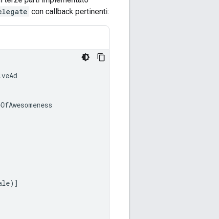
elegate
con callback pertinenti:
iveAd
eOfAwesomeness
ale
)]