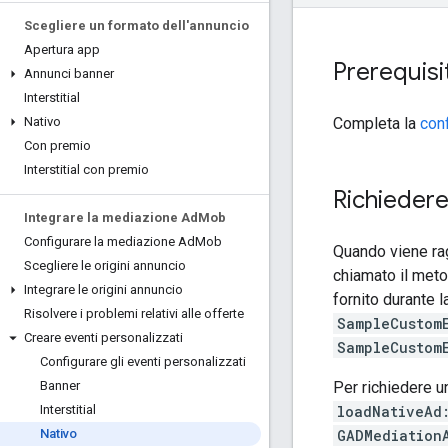
Scegliere un formato dell'annuncio
Apertura app
Prerequisit
Annunci banner
Interstitial
Completa la
conf
Nativo
Con premio
Interstitial con premio
Richiedere
Integrare la mediazione Ad
Mob
Configurare la mediazione Ad
Mob
Quando viene rag
Scegliere le origini annuncio
chiamato il met
Integrare le origini annuncio
fornito durante 
Risolvere i problemi relativi alle offerte
SampleCustom
Creare eventi personalizzati
SampleCustom
Configurare gli eventi personalizzati
Per richiedere u
Banner
loadNativeAd
Interstitial
GADMediation
Nativo