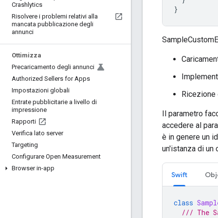
Crashlytics
}
Risolvere i problemi relativi alla
mancata pubblicazione degli
annunci
SampleCustomEve
Ottimizza
Caricament
Precaricamento degli annunci
Implement
Authorized Sellers for Apps
Impostazioni globali
Ricezione 
Entrate pubblicitarie a livello di
impressione
Il parametro fac
Rapporti
accedere al par
Verifica lato server
è in genere un id
Targeting
un'istanza di un
Configurare Open Measurement
Browser in-app
Swift
Obj
class
Sampl
/// The S