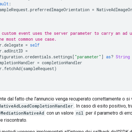
ault
:
ampleRequest
.
preferredImageOrientation
=
NativeAdImageO
 custom event uses the server parameter to carry an ad u
he most common use case.
r
.
delegate
=
self
r
.
adUnitID
=
figuration
.
credentials
.
settings
[
"parameter"
]
as
?
String
mpletionHandler
=
completionHandler
r
.
fetchAd
(
sampleRequest
)
e dal fatto che l'annuncio venga recuperato correttamente o si ve
NativeAdLoadCompletionHandler
. In caso di esito positivo, t
DMediationNativeAd
con un valore
nil
per il parametro di erro
re riscontrato.
i metodi vengono implementati all'interno dei callback dell'SDK 