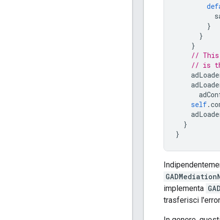
def
s
}
}
}
// This
// is t
adLoade
adLoade
adCon
self
.
co
adLoade
}
}
Indipendentement
GADMediation
implementa
GA
trasferisci l'erro
In genere, quest