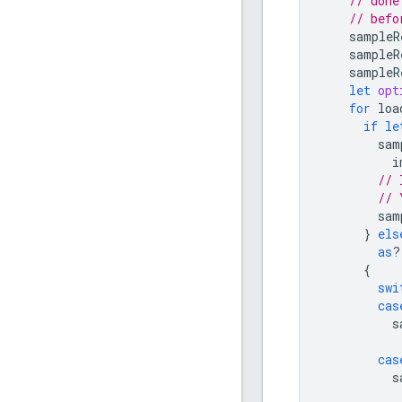
// done
// befo
sampleR
sampleR
sampleR
let
opt
for
loa
if
le
sam
i
// 
// 
sam
}
els
as
?
{
swi
cas
s
cas
s