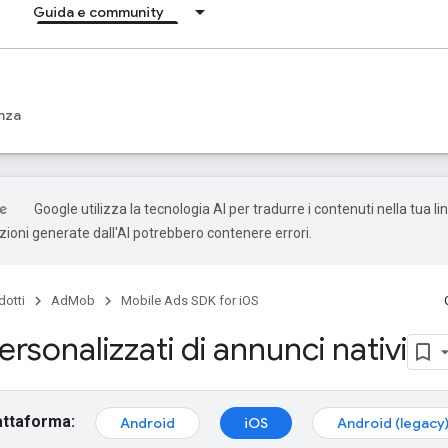
Guida e community
nza
Google utilizza la tecnologia AI per tradurre i contenuti nella tua l
uzioni generate dall'AI potrebbero contenere errori.
dotti
AdMob
Mobile Ads SDK for iOS
ersonalizzati di annunci nativi
attaforma:
Android
iOS
Android (legacy