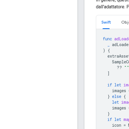
dall'adattatore.
Swift
Obj
func
adLoad
_
adLoade
)
{
extraAsse
SampleC
??
"
]
if
let
im
images
}
else
{
let
ima
images
}
if
let
ma
icon
=