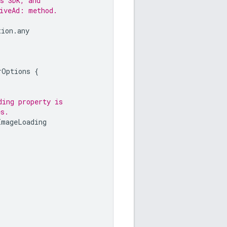
s SDK, and
tiveAd: method.
tion
.
any
rOptions
{
ding property is
es.
ImageLoading