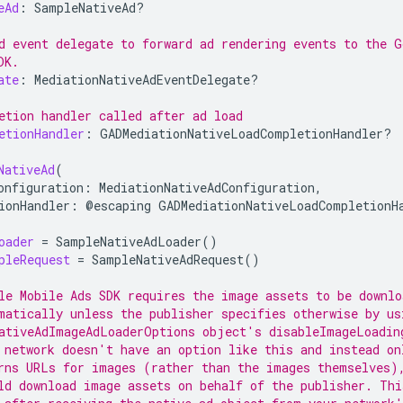
eAd
:
SampleNativeAd
?
d event delegate to forward ad rendering events to the G
DK.
ate
:
MediationNativeAdEventDelegate
?
etion handler called after ad load
etionHandler
:
GADMediationNativeLoadCompletionHandler
?
NativeAd
(
onfiguration
:
MediationNativeAdConfiguration
,
ionHandler
:
@
escaping
GADMediationNativeLoadCompletionH
oader
=
SampleNativeAdLoader
()
pleRequest
=
SampleNativeAdRequest
()
le Mobile Ads SDK
 requires the image assets to be downlo
matically unless the publisher specifies otherwise by us
ativeAdImageAdLoaderOptions object's disableImageLoadin
 network doesn't have an option like this and instead on
rns URLs for images (rather than the images themselves)
ld download image assets on behalf of the publisher. Thi