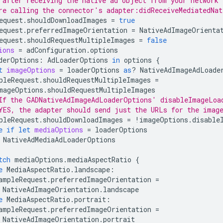
 after receiving the native ad object from your network'
re calling the connector's adapter:didReceiveMediatedNa
equest
.
shouldDownloadImages
=
true
equest
.
preferredImageOrientation
=
NativeAdImageOrienta
equest
.
shouldRequestMultipleImages
=
false
ions
=
adConfiguration
.
options
derOptions
:
AdLoaderOptions
in
options
{
t
imageOptions
=
loaderOptions
as
?
NativeAdImageAdLoade
pleRequest
.
shouldRequestMultipleImages
=
mageOptions
.
shouldRequestMultipleImages
If the GADNativeAdImageAdLoaderOptions' disableImageLoa
YES, the adapter should send just the URLs for the imag
pleRequest
.
shouldDownloadImages
=
!
imageOptions
.
disable
e
if
let
mediaOptions
=
loaderOptions
NativeAdMediaAdLoaderOptions
tch
mediaOptions
.
mediaAspectRatio
{
e
MediaAspectRatio
.
landscape
:
ampleRequest
.
preferredImageOrientation
=
NativeAdImageOrientation
.
landscape
e
MediaAspectRatio
.
portrait
:
ampleRequest
.
preferredImageOrientation
=
NativeAdImageOrientation
.
portrait