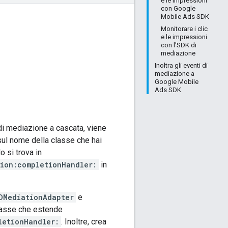
e le impressioni
con Google
Mobile Ads SDK
Monitorare i clic
e le impressioni
con l'SDK di
mediazione
Inoltra gli eventi di
mediazione a
Google Mobile
Ads SDK
di mediazione a cascata, viene
ul nome della classe che hai
 si trova in
ion:completionHandler:
in
DMediationAdapter
e
classe che estende
letionHandler:
. Inoltre, crea