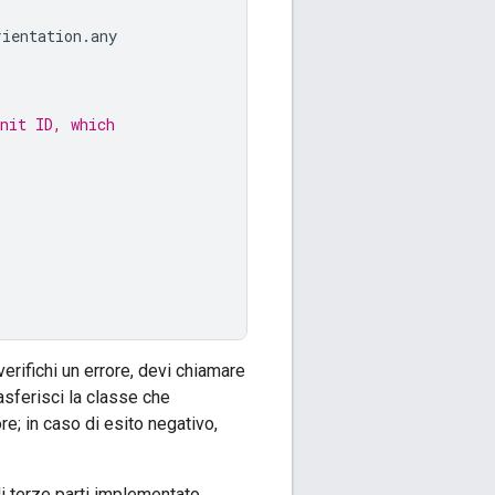
rientation
.
any
nit ID, which
rifichi un errore, devi chiamare
rasferisci la classe che
re; in caso di esito negativo,
di terze parti implementato