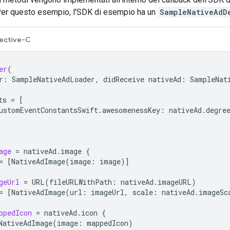
 Per questo esempio, l'SDK di esempio ha un
SampleNativeAdD
ective-C
er
(
r
:
SampleNativeAdLoader
,
didReceive
nativeAd
:
SampleNat
ts
=
[
ustomEventConstantsSwift
.
awesomenessKey
:
nativeAd
.
degre
"
age
=
nativeAd
.
image
{
=
[
NativeAdImage
(
image
:
image
)]
geUrl
=
URL
(
fileURLWithPath
:
nativeAd
.
imageURL
)
=
[
NativeAdImage
(
url
:
imageUrl
,
scale
:
nativeAd
.
imageSc
ppedIcon
=
nativeAd
.
icon
{
NativeAdImage
(
image
:
mappedIcon
)