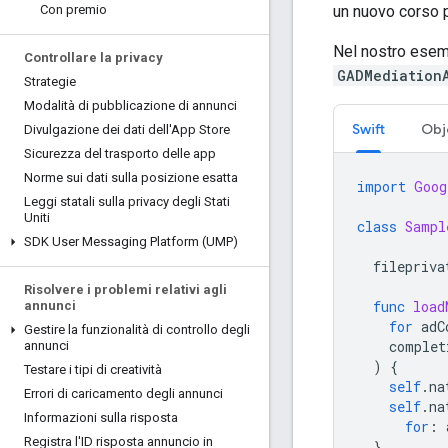
un nuovo corso 
Con premio
Nel nostro esem
Controllare la privacy
GADMediation
Strategie
Modalità di pubblicazione di annunci
Swift
Obj
Divulgazione dei dati dell'App Store
Sicurezza del trasporto delle app
Norme sui dati sulla posizione esatta
import
Goog
Leggi statali sulla privacy degli Stati
Uniti
class
Sampl
SDK User Messaging Platform (UMP)
filepriva
Risolvere i problemi relativi agli
func
load
annunci
for
adC
Gestire la funzionalità di controllo degli
complet
annunci
)
{
Testare i tipi di creatività
self
.
na
Errori di caricamento degli annunci
self
.
na
Informazioni sulla risposta
for
:
Registra l'ID risposta annuncio in
}