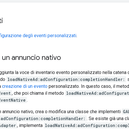
i
igurazione degli eventi personalizzati
.
 un annuncio nativo
giunta la voce di inventario evento personalizzato nella catena 
odo
loadNativeAd:adConfiguration:completionHandler:
s
la
creazione di un evento
personalizzato. In questo caso, il metodo
Event
, che poi chiama il metodo
loadNativeAd:adConfigurat
EventNative
.
n annuncio nativo, crea o modifica una classe che implementi
GA
:adConfiguration:completionHandler:
. Se esiste già una 
Adapter
, implementa
loadNativeAd:adConfiguration:comp