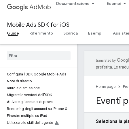
Documentazione
Esempi
AdMob
Mobile Ads SDK for iOS
Guide
Riferimento
Scarica
Esempi
Assiste
preferita. Le trad
Configura l'SDK Google Mobile Ads
Note di rilascio
Home page
Pro
Ritiro e dismissione
Migrare le versioni dell'SDK
Eventi p
Attivare gli annunci di prova
Rendering degli annunci su i
Phone X
Finestre multiple su i
Pad
Seleziona la pi
Utilizzare le skill dell'agente