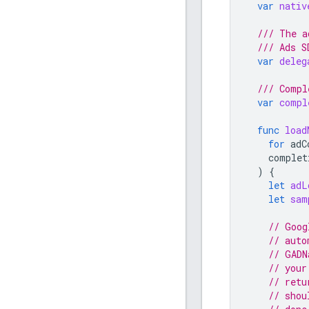
var
nativ
/// The a
/// Ads S
var
deleg
/// Compl
var
compl
func
load
for
adC
complet
)
{
let
adL
let
sam
// 
Goog
// auto
// GADN
// your
// retu
// shou