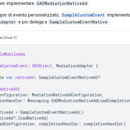
per implementare
GADMediationNativeAd
.
pio di evento personalizzato,
SampleCustomEvent
implementa 
Adapter
e poi delega a
SampleCustomEventNative
.
ective-C
leMobileAds
eCustomEvent
:
NSObject
,
MediationAdapter
{
te
var
nativeAd
:
SampleCustomEventNativeAd
?
NativeAd
(
onfiguration
:
MediationNativeAdConfiguration
,
ionHandler
:
@
escaping
GADMediationNativeAdLoadCompletio
tiveAd
=
SampleCustomEventNativeAd
()
tiveAd
?.
loadNativeAd
(
adConfiguration
,
completionHandler
:
completionHandler
)