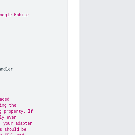
oogle Mobile
andler
aded
ing the
g property. If
ly ever
, your adapter
s should be