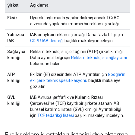
Şirket
Açıklama
Eksik
Uyumlulaştırmada yapılandırılmış ancak TC/AC
dizesinde yapılandırılmamış bir reklam iş ortağı.
Yalnızca
IAB onaylı bir reklam iş ortağı. Daha fazla bilgi için
IAB
GDPR IAB desteği
başlıklı makaleyi inceleyin.
Sağlayıcı
Reklam teknolojisi iş ortağının (ATP) şirket kimliği.
kimliği
Daha ayrıntılı bilgi için
Reklam teknolojisi sağlayıcılar
bölümüne bakın.
ATP
Ek İzin (Eİ) dizesindeki ATP. Ayrıntılar için
Google'ın
kimliği
ek içerik teknik spesifikasyonu
başlıklı makaleye
göz atın.
GVL
IAB Avrupa Şeffaflık ve Kullanıcı Rızası
kimliği
Çerçevesi'ne (TCF) kayıtlı bir şirkete atanan IAB
küresel katılımcı listesi (GVL) kimliği. Ayrıntılı bilgi
için
TCF tedarikçi listesi
başlıklı makaleyi inceleyin.
Eksik reklam iş ortakları listesini dışa aktarma