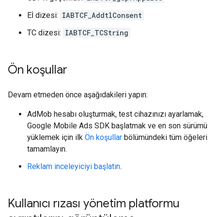
Eİ dizesi:
IABTCF_AddtlConsent
TC dizesi:
IABTCF_TCString
Ön koşullar
Devam etmeden önce aşağıdakileri yapın:
AdMob hesabı oluşturmak, test cihazınızı ayarlamak,
Google Mobile Ads SDK
başlatmak ve en son sürümü
yüklemek için ilk
Ön koşullar
bölümündeki tüm öğeleri
tamamlayın.
Reklam inceleyiciyi başlatın
.
Kullanıcı rızası yönetim platformu