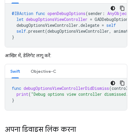
@IBAction
func
openDebugOptions
(
sender
:
AnyObject
)
let
debugOptionsViewController
=
GADDebugOptions
debugOptionsViewController
.
delegate
=
self
self
.
present
(
debugOptionsViewController
,
animate
}
आखिर में, डेलिगेट लागू करें:
Swift
Objective-C
func
debugOptionsViewControllerDidDismiss
(
controll
print
(
"Debug options view controller dismissed."
}
अपना डिवाइस लिंक करना