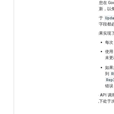
当您在 Go
更新，以免
对于
Upd
新字段都
如果实现
每次
使
未更
如果
到
R
Rep
错误
将 API
况下处于