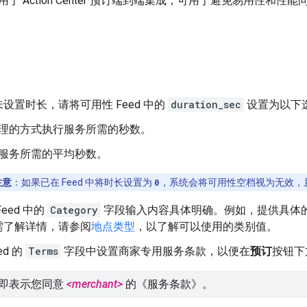
于 Action Center 预订端到端集成，可用于避免易用性和
设置时长，请将可用性 Feed 中的
duration_sec
设置为以下
理的方式执行服务所需的秒数。
服务所需的平均秒数。
注意
：如果已在 Feed 中将时长设置为
0
，系统会将可用性空档视为无效，且不会在
eed 中的
Category
字段输入内容具体明确。例如，提供具体
需了解详情，请参阅
地点类型
，以了解可以使用的类别值。
ed 的
Terms
字段中设置商家专用服务条款，以便在
预订
按钮下
即表示您同意
<merchant>
的《服务条款》。