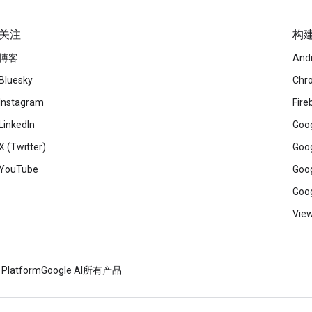
关注
构
博客
And
Bluesky
Chr
Instagram
Fire
LinkedIn
Goog
X (Twitter)
Goog
YouTube
Goog
Goog
View
 Platform
Google AI
所有产品