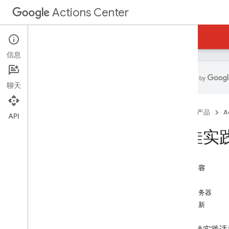
Actions Center
Actions Center
端到端预订
信息
聊天
概览和资格条件
首页
产品
A
政策
API
集成步骤
最佳实
参考文档和示例
Feed
Booking Server API (REST)
本页内容
预订服务器代码示例
Feed
实时更新 (REST)
预订服务器
教程和最佳实践
实时更新
最佳实践
压缩 Feed 文件