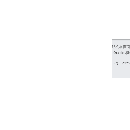
如未另行说明，那么本页
站政策
。Java 是 Orac
最后更新时间 (UTC)：2025-