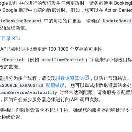
ogle 助理中心进行的预订发生任何更改时，请务必使用 BookingNot
 Google 助理中心端的数据过时。例如，您可以在 Action Ce
ateBookingRequest
中的每项预订更新，请确保
UpdateBooki
必须反映新值。
了
目录 RTU
 API 调用只能批量更新 100-1000 个空档的可用性。
用
*Restrict
（例如
startTimeRestrict
）字段来缩小修改目
改的数据。
您拆分为多个线程，请实现
指数退避算法
，以防止节流错误。
ESOURCE_EXHAUSTED
配额错误
。 您可以重试指数退避算法来
laceServiceAvailability
时经常达到配额，请将服务器配置
，因为它会减少服务器必须进行的 API 调用次数。
 调用响应时间限制设置为不超过 1 秒。确保您的服务器能够处理 5 个
次秒级延迟。