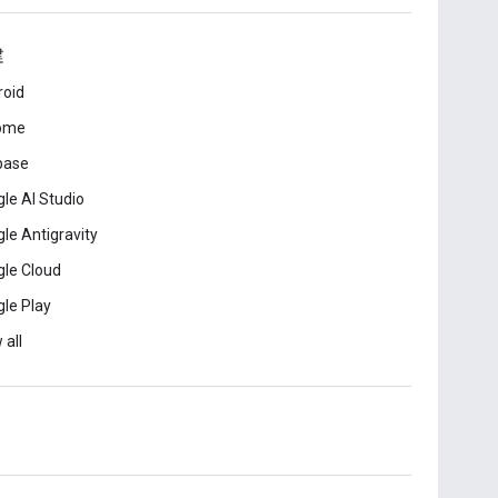
建
roid
ome
base
le AI Studio
le Antigravity
le Cloud
le Play
 all