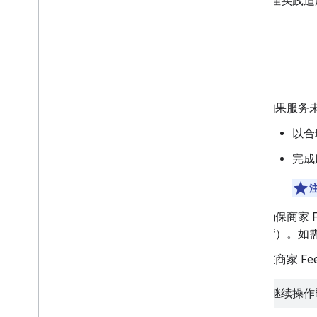
以下最佳实践适用
分片 Feed 文件
除。
指定本地化文字
设置至少提前多久才能预订
设置取消期限
Feed
使用 Maps Booking API 进行身份
验证
如果服务未
插件
特殊功能
以合
合作伙伴门户
完成
支持
确保商家 F
厅）。如
在商家 Fe
继续操作