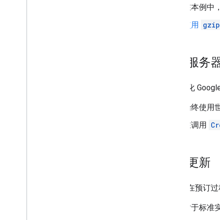
在本例中，
使用
gzip
预订服务
如需优化 Goog
始终使用世界
在调用
Cr
实时更新
为确保在预订过
对于标准实现