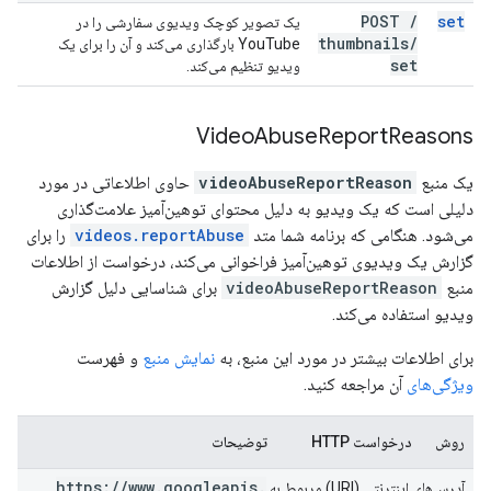
POST
/
set
یک تصویر کوچک ویدیوی سفارشی را در
thumbnails
/
YouTube بارگذاری می‌کند و آن را برای یک
set
ویدیو تنظیم می‌کند.
Video
Abuse
Report
Reasons
یک منبع
videoAbuseReportReason
حاوی اطلاعاتی در مورد
دلیلی است که یک ویدیو به دلیل محتوای توهین‌آمیز علامت‌گذاری
می‌شود. هنگامی که برنامه شما متد
videos.reportAbuse
را برای
گزارش یک ویدیوی توهین‌آمیز فراخوانی می‌کند، درخواست از اطلاعات
منبع
videoAbuseReportReason
برای شناسایی دلیل گزارش
ویدیو استفاده می‌کند.
برای اطلاعات بیشتر در مورد این منبع، به
نمایش منبع
و فهرست
ویژگی‌های
آن مراجعه کنید.
روش
درخواست HTTP
توضیحات
https:
/
/
www
.
googleapis
.
آدرس‌های اینترنتی (URI) مربوط به