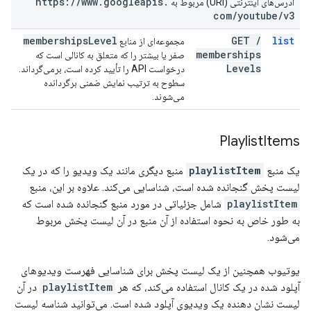
https:
/
/
www
.
googleapis
.
آدرس‌های اینترنتی (URI) مربوط به
com
/
youtube
/
v3
memberships
Level
GET
/
list
مجموعه‌ای از منابع
memberships
صفر یا بیشتر را که متعلق به کانالی است که
Levels
درخواست API را تأیید کرده است، برمی‌گرداند.
سطوح به ترتیب نمایش ضمنی برگردانده
می‌شوند.
Playlist
Items
یک منبع
playlistItem
منبع دیگری مانند یک ویدیو را که در یک
لیست پخش گنجانده شده است، شناسایی می‌کند. علاوه بر این، منبع
playlistItem
شامل جزئیاتی در مورد منبع گنجانده شده است که
به طور خاص به نحوه استفاده از آن منبع در آن لیست پخش مربوط
می‌شود.
یوتیوب همچنین از یک لیست پخش برای شناسایی فهرست ویدیوهای
آپلود شده در یک کانال استفاده می‌کند، که هر
playlistItem
در آن
لیست نشان دهنده یک ویدیوی آپلود شده است. می‌توانید شناسه لیست