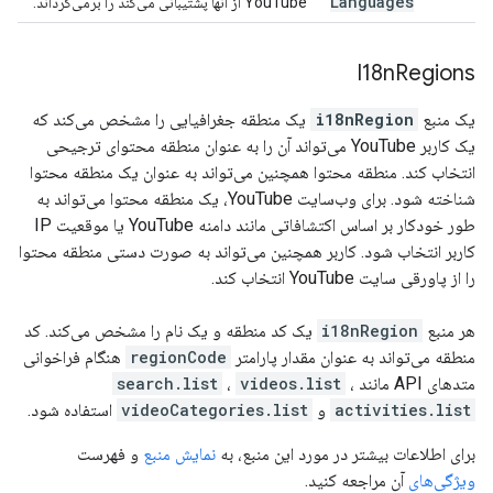
Languages
YouTube از آنها پشتیبانی می‌کند را برمی‌گرداند.
I18n
Regions
یک منبع
i18nRegion
یک منطقه جغرافیایی را مشخص می‌کند که
یک کاربر YouTube می‌تواند آن را به عنوان منطقه محتوای ترجیحی
انتخاب کند. منطقه محتوا همچنین می‌تواند به عنوان یک منطقه محتوا
شناخته شود. برای وب‌سایت YouTube، یک منطقه محتوا می‌تواند به
طور خودکار بر اساس اکتشافاتی مانند دامنه YouTube یا موقعیت IP
کاربر انتخاب شود. کاربر همچنین می‌تواند به صورت دستی منطقه محتوا
را از پاورقی سایت YouTube انتخاب کند.
هر منبع
i18nRegion
یک کد منطقه و یک نام را مشخص می‌کند. کد
منطقه می‌تواند به عنوان مقدار پارامتر
regionCode
هنگام فراخوانی
متدهای API مانند
،
videos.list
،
search.list
activities.list
و
videoCategories.list
استفاده شود.
برای اطلاعات بیشتر در مورد این منبع، به
نمایش منبع
و فهرست
ویژگی‌های
آن مراجعه کنید.