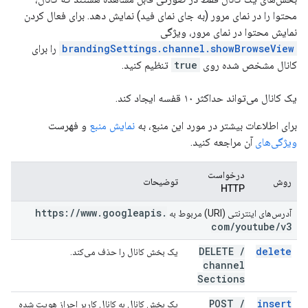
محتوا را در نمای مرور (به جای نمای فید) نمایش دهد. برای فعال کردن
نمایش محتوا در نمای مرور، ویژگی
brandingSettings.channel.showBrowseView
را برای
کانال مشخص شده روی
true
تنظیم کنید.
یک کانال می‌تواند حداکثر ۱۰ قفسه ایجاد کند.
برای اطلاعات بیشتر در مورد این منبع، به
نمایش منبع
و فهرست
ویژگی‌های
آن مراجعه کنید.
درخواست
روش
توضیحات
HTTP
https:
/
/
www
.
googleapis
.
آدرس‌های اینترنتی (URI) مربوط به
com
/
youtube
/
v3
DELETE
/
delete
یک بخش کانال را حذف می‌کند.
channel
Sections
POST
/
insert
یک بخش کانال به کانال کاربر احراز هویت شده