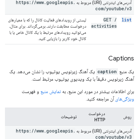
https:
/
/
www
.
googleapis
.
آدرس‌های اینترنتی (URI) مربوط به
com
/
youtube
/
v3
GET
/
list
لیستی از رویدادهای فعالیت کانال را که با معیارهای
activities
درخواست مطابقت دارند، برمی‌گرداند. برای مثال،
می‌توانید رویدادهای مرتبط با یک کانال خاص یا با
کانال خود کاربر را بازیابی کنید.
Captions
یک منبع
caption
یک آهنگ زیرنویس یوتیوب را نشان می‌دهد. یک
آهنگ زیرنویس دقیقاً با یک ویدیوی یوتیوب مرتبط است.
برای اطلاعات بیشتر در مورد این منبع، به
نمایش منبع
و فهرست
ویژگی‌های
آن مراجعه کنید.
درخواست
روش
توضیحات
HTTP
https:
/
/
www
.
googleapis
.
آدرس‌های اینترنتی (URI) مربوط به
com
/
youtube
/
v3