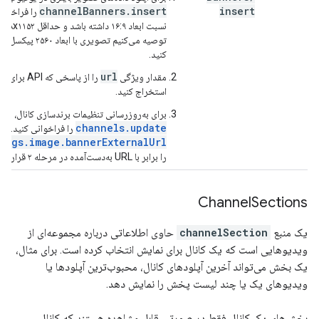
channelBanners.insert
insert
را فراخوانی
کنید.
url
مقدار ویژگی
استخراج کنید.
برای به‌روزرسانی تنظیمات برندسازی کانال، متد
channels.update
را فراخوانی کنید. مق
ings.image.bannerExternalUrl
را برابر با URL به‌دست‌آمده در مرحله ۲ قرار دهید.
Channel
Sections
یک منبع
channelSection
حاوی اطلاعاتی درباره مجموعه‌ای از
ویدیوهایی است که یک کانال برای نمایش انتخاب کرده است. برای مثال،
یک بخش می‌تواند آخرین آپلودهای کانال، محبوب‌ترین آپلودها یا
ویدیوهای یک یا چند لیست پخش را نمایش دهد.
بخش‌های یک کانال فقط در صورتی قابل مشاهده هستند که کانال،