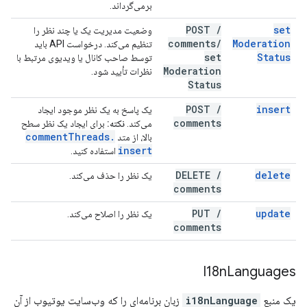
برمی‌گرداند.
POST
/
set
وضعیت مدیریت یک یا چند نظر را
comments
/
Moderation
تنظیم می‌کند. درخواست API باید
set
Status
توسط صاحب کانال یا ویدیوی مرتبط با
Moderation
نظرات تأیید شود.
Status
POST
/
insert
یک پاسخ به یک نظر موجود ایجاد
comments
می‌کند.
نکته:
برای ایجاد یک نظر سطح
comment
Threads
.
بالا، از متد
insert
استفاده کنید.
DELETE
/
delete
یک نظر را حذف می‌کند.
comments
PUT
/
update
یک نظر را اصلاح می‌کند.
comments
I18n
Languages
یک منبع
i18nLanguage
زبان برنامه‌ای را که وب‌سایت یوتیوب از آن