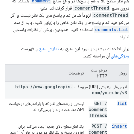
هم نظر سطح بالا و هم پاسخ‌ها در واقع منابع
comment
هستند که
درون منبع
commentThread
قرار گرفته‌اند. منبع
commentThread
لزوماً شامل تمام پاسخ‌های یک نظر نیست و اگر
می‌خواهید تمام پاسخ‌های یک نظر خاص را بازیابی کنید، باید از متد
comments.list
استفاده کنید. همچنین، برخی از نظرات پاسخی
ندارند.
برای اطلاعات بیشتر در مورد این منبع، به
نمایش منبع
و فهرست
ویژگی‌های
آن مراجعه کنید.
درخواست
روش
توضیحات
HTTP
https:
/
/
www
.
googleapis
.
آدرس‌های اینترنتی (URI) مربوط به
com
/
youtube
/
v3
GET
/
list
لیستی از رشته‌های نظر که با پارامترهای درخواست
comment
API مطابقت دارند را برمی‌گرداند.
Threads
POST
/
insert
یک نظر سطح بالای جدید ایجاد می‌کند. برای
comment
افزودن پاسخ به یک نظر موجود، به جای آن از متد