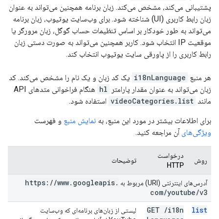
پشتیبانی می‌کند، مشخص می‌کند. زبان برنامه همچنین می‌تواند به عنوان
زبان رابط کاربری (UI) شناخته شود. برای وب‌سایت یوتیوب، زبان برنامه
می‌تواند به طور خودکار بر اساس تنظیمات حساب گوگل، زبان مرورگر یا
موقعیت IP انتخاب شود. کاربر همچنین می‌تواند به صورت دستی زبان
رابط کاربری را از پاورقی سایت یوتیوب انتخاب کند.
هر منبع
i18nLanguage
یک کد زبان و یک نام را مشخص می‌کند. کد
زبان می‌تواند به عنوان مقدار پارامتر
hl
هنگام فراخوانی متدهای API
مانند
videoCategories.list
استفاده شود.
برای اطلاعات بیشتر در مورد این منبع، به
نمایش منبع
و فهرست
ویژگی‌های
آن مراجعه کنید.
درخواست
روش
توضیحات
HTTP
https:
/
/
www
.
googleapis
.
آدرس‌های اینترنتی (URI) مربوط به
com
/
youtube
/
v3
GET
/
i18n
list
لیستی از زبان‌های برنامه‌ای که وب‌سایت