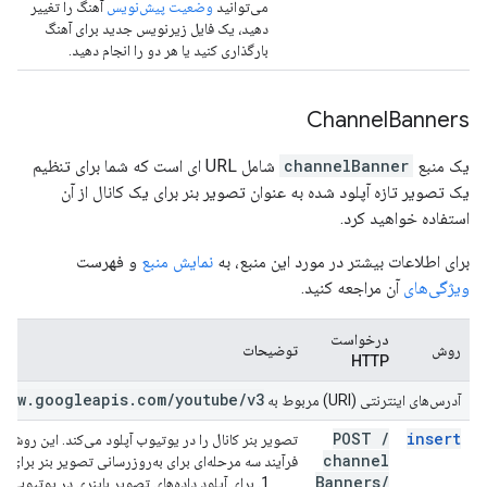
می‌توانید
وضعیت پیش‌نویس
آهنگ را تغییر
دهید، یک فایل زیرنویس جدید برای آهنگ
بارگذاری کنید یا هر دو را انجام دهید.
Channel
Banners
یک منبع
channelBanner
شامل URL ای است که شما برای تنظیم
یک تصویر تازه آپلود شده به عنوان تصویر بنر برای یک کانال از آن
استفاده خواهید کرد.
برای اطلاعات بیشتر در مورد این منبع، به
نمایش منبع
و فهرست
ویژگی‌های
آن مراجعه کنید.
درخواست
روش
توضیحات
HTTP
www
.
googleapis
.
com
/
youtube
/
v3
آدرس‌های اینترنتی (URI) مربوط به
POST
/
insert
تصویر بنر کانال را در یوتیوب آپلود می‌کند. این روش 
channel
فرآیند سه مرحله‌ای برای به‌روزرسانی تصویر بنر برای یک
Banners
/
برای آپلود داده‌های تصویر باینری در یوتیوب، م