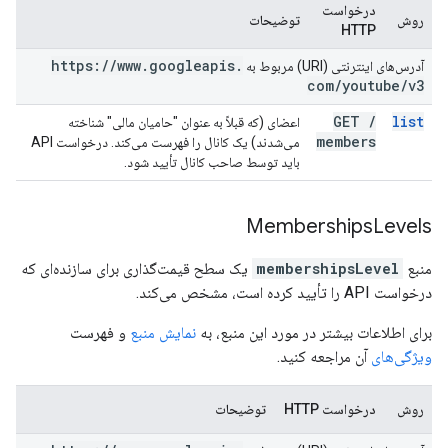
درخواست
روش
توضیحات
HTTP
https:
/
/
www
.
googleapis
.
آدرس‌های اینترنتی (URI) مربوط به
com
/
youtube
/
v3
GET
/
list
اعضای (که قبلاً به عنوان "حامیان مالی" شناخته
members
می‌شدند) یک کانال را فهرست می‌کند. درخواست API
باید توسط صاحب کانال تأیید شود.
Memberships
Levels
منبع
membershipsLevel
یک سطح قیمت‌گذاری برای سازنده‌ای که
درخواست API را تأیید کرده است، مشخص می‌کند.
برای اطلاعات بیشتر در مورد این منبع، به
نمایش منبع
و فهرست
ویژگی‌های
آن مراجعه کنید.
روش
درخواست HTTP
توضیحات