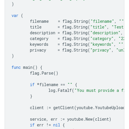
)
var
(
filename
=
flag
.
String
(
"filename"
,
""
,
title
=
flag
.
String
(
"title"
,
"Test T
description
=
flag
.
String
(
"description"
,
"
category
=
flag
.
String
(
"category"
,
"22"
keywords
=
flag
.
String
(
"keywords"
,
""
,
privacy
=
flag
.
String
(
"privacy"
,
"unli
)
func
main
()
{
flag
.
Parse
()
if
*
filename
==
""
{
log
.
Fatalf
(
"You must provide a fil
}
client
:=
getClient
(
youtube
.
YoutubeUploadS
service
,
err
:=
youtube
.
New
(
client
)
if
err
!=
nil
{