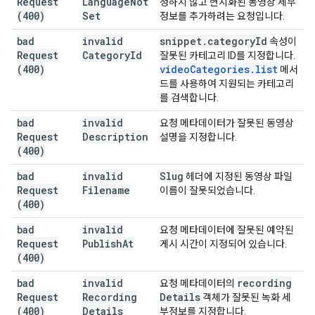
Request
Language
Not
정하지 않고 현지화된 동영상 세부
(400)
Set
정보를 추가하려는 요청입니다.
bad
invalid
snippet
.
category
Id
속성이
Request
Category
Id
잘못된 카테고리 ID를 지정합니다.
(400)
video
Categories
.
list
메서
드를 사용하여 지원되는 카테고리
를 검색합니다.
bad
invalid
요청 메타데이터가 잘못된 동영상
Request
Description
설명을 지정합니다.
(400)
bad
invalid
Slug
헤더에 지정된 동영상 파일
Request
Filename
이름이 잘못되었습니다.
(400)
bad
invalid
요청 메타데이터에 잘못된 예약된
Request
Publish
At
게시 시간이 지정되어 있습니다.
(400)
bad
invalid
recording
요청 메타데이터의
Request
Recording
Details
객체가 잘못된 녹화 세
(400)
Details
부정보를 지정합니다.