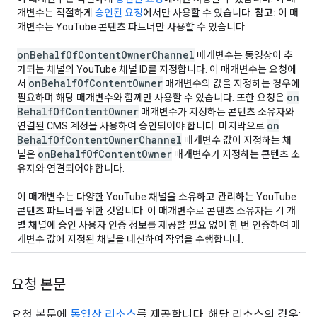
개변수는 적절하게
승인된 요청
에서만 사용할 수 있습니다.
참고:
이 매
개변수는 YouTube 콘텐츠 파트너만 사용할 수 있습니다.
on
Behalf
Of
Content
Owner
Channel
매개변수는 동영상이 추
가되는 채널의 YouTube 채널 ID를 지정합니다. 이 매개변수는 요청에
on
Behalf
Of
Content
Owner
서
매개변수의 값을 지정하는 경우에
on
필요하며 해당 매개변수와 함께만 사용할 수 있습니다. 또한 요청은
Behalf
Of
Content
Owner
매개변수가 지정하는 콘텐츠 소유자와
on
연결된 CMS 계정을 사용하여 승인되어야 합니다. 마지막으로
Behalf
Of
Content
Owner
Channel
매개변수 값이 지정하는 채
on
Behalf
Of
Content
Owner
널은
매개변수가 지정하는 콘텐츠 소
유자와 연결되어야 합니다.
이 매개변수는 다양한 YouTube 채널을 소유하고 관리하는 YouTube
콘텐츠 파트너를 위한 것입니다. 이 매개변수로 콘텐츠 소유자는 각 개
별 채널에 승인 사용자 인증 정보를 제공할 필요 없이 한 번 인증하여 매
개변수 값에 지정된 채널을 대신하여 작업을 수행합니다.
요청 본문
요청 본문에
동영상 리소스
를 제공합니다. 해당 리소스의 경우: