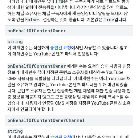
True
나타냅니다. 매개변수 값이
이면 구독자에게 새로 업로드된 동영
상에 대한 알림이 전송됨을 나타냅니다. 하지만 동영상을 많이 업로드
하는 채널 소유자는 채널 구독자에게 새 동영상마다 알림을 보내지 않
False
True
도록 값을
로 설정하는 것이 좋습니다. 기본값은
입니다.
on
Behalf
Of
Content
Owner
string
이 매개변수는 적절하게
승인된 요청
에서만 사용할 수 있습니다.
참고:
이 매개변수는 YouTube 콘텐츠 파트너 전용입니다.
on
Behalf
Of
Content
Owner
매개변수는 요청의 승인 사용자 인증
정보가 매개변수 값에 지정된 콘텐츠 소유자를 대신하는 YouTube
CMS 사용자를 식별함을 나타냅니다. 이 매개변수는 여러 YouTube 채
널을 소유하고 관리하는 YouTube 콘텐츠 파트너를 위해 마련되었습
니다. 콘텐츠 소유자는 한 번 인증하면 개별 채널에 대한 인증 사용자 인
증 정보를 제공하지 않고도 모든 동영상 및 채널 데이터에 액세스할 수
있습니다. 사용자가 인증할 CMS 계정은 지정된 YouTube 콘텐츠 소유
자에게 연결되어야 합니다.
on
Behalf
Of
Content
Owner
Channel
string
이 매개변수는 적절하게
승인된 요청
에서만 사용할 수 있습니다. 이 매