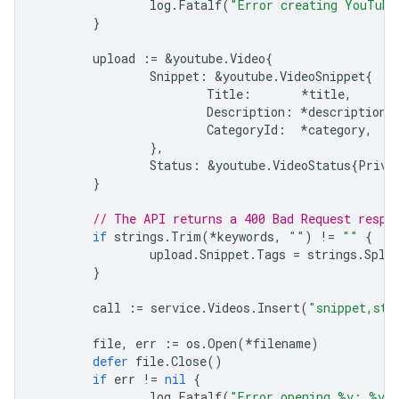
log
.
Fatalf
(
"Error creating YouTube
}
upload
:=
&
youtube
.
Video
{
Snippet
:
&
youtube
.
VideoSnippet
{
Title
:
*
title
,
Description
:
*
description
,
CategoryId
:
*
category
,
},
Status
:
&
youtube
.
VideoStatus
{
Priva
}
// The API returns a 400 Bad Request respo
if
strings
.
Trim
(
*
keywords
,
""
)
!=
""
{
upload
.
Snippet
.
Tags
=
strings
.
Spli
}
call
:=
service
.
Videos
.
Insert
(
"snippet,sta
file
,
err
:=
os
.
Open
(
*
filename
)
defer
file
.
Close
()
if
err
!=
nil
{
log
.
Fatalf
(
"Error opening %v: %v"