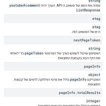
string
youtube#comment
מזהה את הסוג של משאב ה-API. הערך יהיה
List
Response
.
etag
etag
ה-e של המשאב הזה.
next
Page
Token
string
page
Token
האסימון שיכול לשמש כערך של הפרמטר
כדי לאחזר
את הדף הבא בקבוצת התוצאות.
page
Info
object
page
Info
האובייקט
כולל את פרטי החלוקה לדפים של קבוצת
התוצאות.
page
Info
.
total
Results
integer
המספר הכולל של התוצאות בקבוצת התוצאות.