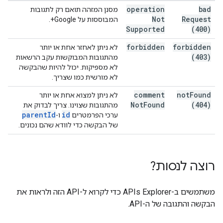
operation
bad
מסנן המזהה תואם רק לתגובות
Not
Request
המבוססות על Google+.
Supported
(400)
forbidden
forbidden
לא ניתן לאחזר אחת או יותר
(403)
מהתגובות המבוקשות עקב הרשאות
לא מספיקות. יכול להיות שהבקשה
לא מורשית כמו שצריך.
comment
not
Found
לא ניתן למצוא אחת או יותר
Not
Found
(404)
מהתגובות שצוינו. צריך לבדוק את
parent
Id
id
ערכי הפרמטרים
ו-
של הבקשה כדי לוודא שהם נכונים.
רוצה לנסות?
משתמשים ב-
APIs Explorer
כדי לקרוא ל-API הזה ולראות את
הבקשה והתגובה של ה-API.