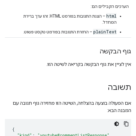
הערכים הקבילים הם:
html
– הצגת התגובות בפורמט HTML. זהו ערך ברירת
המחדל.
plainText
– החזרת התגובות בפורמט טקסט פשוט.
גוף הבקשה
אין לציין את גוף הבקשה בקריאה לשיטה הזו.
תשובה
אם הפעולה בוצעה בהצלחה, השיטה הזו מחזירה גוף תגובה עם
המבנה הבא:
{
"kind"
:
"youtube#commentListResponse"
,