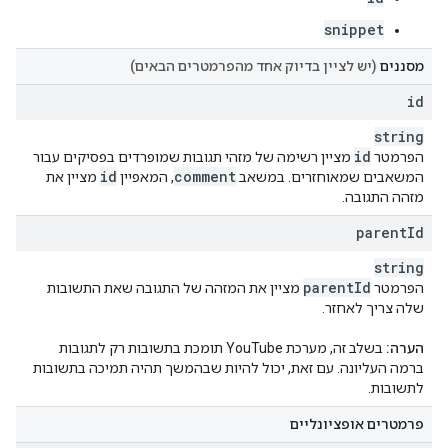
snippet
מסננים
(יש לציין בדיוק אחד מהפרמטרים הבאים)
id
string
id
הפרמטר
מציין רשימה של מזהי תגובות שמופרדים בפסיקים עבור
id
comment
המשאבים שמאוחזרים. במשאב
, המאפיין
מציין את
מזהה התגובה.
parent
Id
string
parent
Id
הפרמטר
מציין את המזהה של התגובה שאת התשובות
שלה צריך לאחזר.
הערה:
בשלב זה, מערכת YouTube תומכת בתשובות רק לתגובות
ברמה העליונה. עם זאת, יכול להיות שבהמשך תהיה תמיכה בתשובות
לתשובות.
פרמטרים אופציונליים