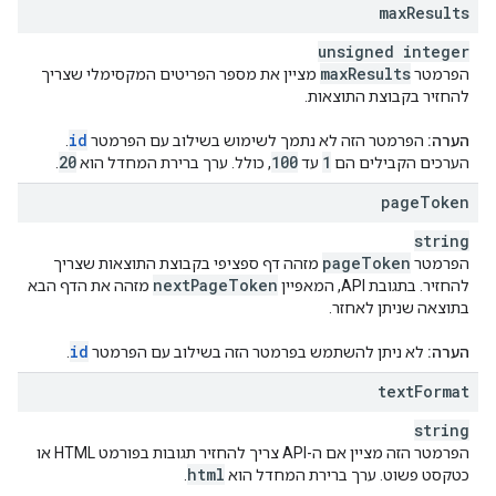
max
Results
unsigned integer
max
Results
הפרמטר
מציין את מספר הפריטים המקסימלי שצריך
להחזיר בקבוצת התוצאות.
id
הערה:
הפרמטר הזה לא נתמך לשימוש בשילוב עם הפרמטר
.
20
100
1
הערכים הקבילים הם
עד
, כולל. ערך ברירת המחדל הוא
.
page
Token
string
page
Token
הפרמטר
מזהה דף ספציפי בקבוצת התוצאות שצריך
next
Page
Token
להחזיר. בתגובת API, המאפיין
מזהה את הדף הבא
בתוצאה שניתן לאחזר.
id
הערה:
לא ניתן להשתמש בפרמטר הזה בשילוב עם הפרמטר
.
text
Format
string
הפרמטר הזה מציין אם ה-API צריך להחזיר תגובות בפורמט HTML או
html
כטקסט פשוט. ערך ברירת המחדל הוא
.