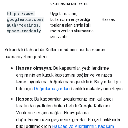
okumasına izin verin.
https:
/
/
www
.
Uygulamaların,
googleapis
.
com
/
kullanıcının erişebildiği
Hassas
auth
/
meetings
.
toplantı alanlarıyla ilgili
space
.
readonly
meta verileri okumasına
izin verilir.
Yukarıdaki tablodaki Kullanım sütunu, her kapsamın
hassasiyetini gösterir:
Hassas olmayan
: Bu kapsamlar, yetkilendirme
erişiminin en küçük kapsamını sağlar ve yalnızca
temel uygulama doğrulaması gerektirir. Bu şartla ilgili
bilgi için
Doğrulama şartları
başlıklı makaleyi inceleyin.
Hassas
: Bu kapsamlar, uygulamanız için kullanıcı
tarafından yetkilendirilen belirli Google Kullanıcı
Verilerine erişim sağlar. Ek uygulama
doğrulamasından geçmeniz gerekir. Bu şart hakkında
bilgi edinmek için
Hassas ve Kısıtlanmış Kapsam