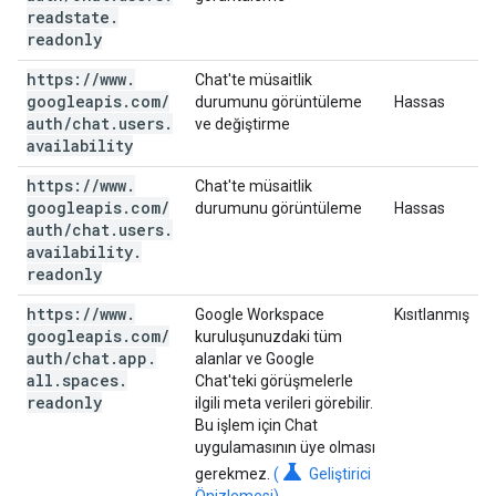
readstate
.
readonly
https:
/
/
www
.
Chat'te müsaitlik
googleapis
.
com
/
durumunu görüntüleme
Hassas
auth
/
chat
.
users
.
ve değiştirme
availability
https:
/
/
www
.
Chat'te müsaitlik
googleapis
.
com
/
durumunu görüntüleme
Hassas
auth
/
chat
.
users
.
availability
.
readonly
https:
/
/
www
.
Google Workspace
Kısıtlanmış
googleapis
.
com
/
kuruluşunuzdaki tüm
auth
/
chat
.
app
.
alanlar ve Google
all
.
spaces
.
Chat'teki görüşmelerle
readonly
ilgili meta verileri görebilir.
Bu işlem için Chat
uygulamasının üye olması
science
gerekmez.
(
Geliştirici