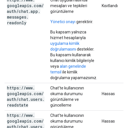
Chat uygulamasında
googleapis
.
com
/
mesajları ve tepkileri
Kısıtlandı
auth
/
chat
.
app
.
görüntüleme
messages
.
Yönetici onayı
gerektirir.
readonly
Bu kapsam yalnızca
hizmet hesaplarıyla
uygulama kimlik
doğrulamasını
destekler.
Bu kapsamı kullanarak
kullanıcı kimlik bilgileriyle
veya
alan genelinde
temsil
ile kimlik
doğrulama yapamazsınız.
https:
/
/
www
.
Chat'te kullanıcının
googleapis
.
com
/
okuma durumunu
Hassas
auth
/
chat
.
users
.
görüntüleme ve
readstate
güncelleme
https:
/
/
www
.
Chat'te kullanıcının
googleapis
.
com
/
okuma durumunu
Hassas
auth
/
chat
.
users
.
görüntüleme