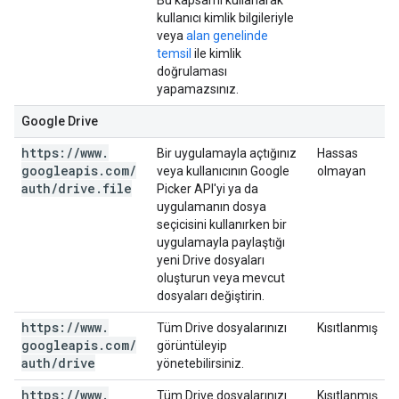
Bu kapsamı kullanarak
kullanıcı kimlik bilgileriyle
veya
alan genelinde
temsil
ile kimlik
doğrulaması
yapamazsınız.
Google Drive
https:
/
/
www
.
Bir uygulamayla açtığınız
Hassas
googleapis
.
com
/
veya kullanıcının Google
olmayan
auth
/
drive
.
file
Picker API'yi ya da
uygulamanın dosya
seçicisini kullanırken bir
uygulamayla paylaştığı
yeni Drive dosyaları
oluşturun veya mevcut
dosyaları değiştirin.
https:
/
/
www
.
Tüm Drive dosyalarınızı
Kısıtlanmış
googleapis
.
com
/
görüntüleyip
auth
/
drive
yönetebilirsiniz.
https:
/
/
www
.
Tüm Drive dosyalarınızı
Kısıtlanmış