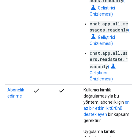
aces.readonly
(
science
Geliştirici
Önizlemesi)
chat.app.all.me
ssages.readonly
(
science
Geliştirici
Önizlemesi)
chat.app.all.us
ers.readstate.r
science
eadonly
(
Geliştirici
Önizlemesi)
check
check
Abonelik
Kullanıcı kimlik
edinme
doğrulamasıyla bu
yöntem, abonelik için
en
az bir etkinlik türünü
destekleyen
bir kapsam
gerektirir.
Uygulama kimlik