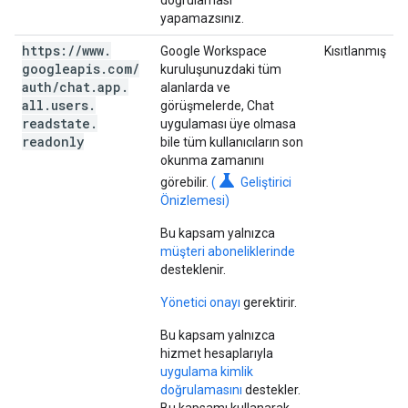
doğrulaması
yapamazsınız.
https:
/
/
www
.
Google Workspace
Kısıtlanmış
googleapis
.
com
/
kuruluşunuzdaki tüm
auth
/
chat
.
app
.
alanlarda ve
all
.
users
.
görüşmelerde, Chat
readstate
.
uygulaması üye olmasa
readonly
bile tüm kullanıcıların son
okunma zamanını
science
görebilir.
(
Geliştirici
Önizlemesi)
Bu kapsam yalnızca
müşteri aboneliklerinde
desteklenir.
Yönetici onayı
gerektirir.
Bu kapsam yalnızca
hizmet hesaplarıyla
uygulama kimlik
doğrulamasını
destekler.