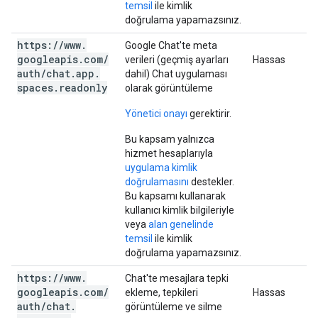
temsil
ile kimlik
doğrulama yapamazsınız.
https:
/
/
www
.
Google Chat'te meta
googleapis
.
com
/
verileri (geçmiş ayarları
Hassas
auth
/
chat
.
app
.
dahil) Chat uygulaması
spaces
.
readonly
olarak görüntüleme
Yönetici onayı
gerektirir.
Bu kapsam yalnızca
hizmet hesaplarıyla
uygulama kimlik
doğrulamasını
destekler.
Bu kapsamı kullanarak
kullanıcı kimlik bilgileriyle
veya
alan genelinde
temsil
ile kimlik
doğrulama yapamazsınız.
https:
/
/
www
.
Chat'te mesajlara tepki
googleapis
.
com
/
ekleme, tepkileri
Hassas
auth
/
chat
.
görüntüleme ve silme