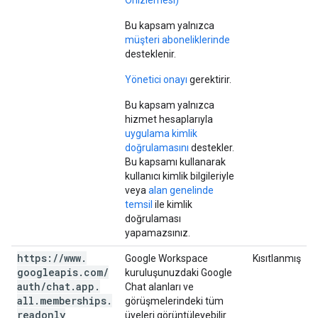
Önizlemesi)
Bu kapsam yalnızca
müşteri aboneliklerinde
desteklenir.
Yönetici onayı
gerektirir.
Bu kapsam yalnızca
hizmet hesaplarıyla
uygulama kimlik
doğrulamasını
destekler.
Bu kapsamı kullanarak
kullanıcı kimlik bilgileriyle
veya
alan genelinde
temsil
ile kimlik
doğrulaması
yapamazsınız.
https:
/
/
www
.
Google Workspace
Kısıtlanmış
googleapis
.
com
/
kuruluşunuzdaki Google
auth
/
chat
.
app
.
Chat alanları ve
all
.
memberships
.
görüşmelerindeki tüm
readonly
üyeleri görüntüleyebilir.