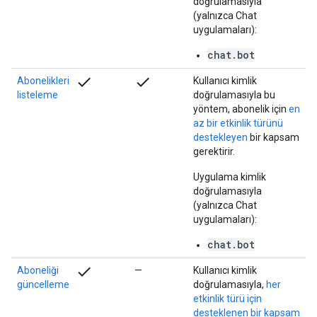
doğrulamasıyla
(yalnızca Chat
uygulamaları):
chat.bot
check
check
Abonelikleri
Kullanıcı kimlik
listeleme
doğrulamasıyla bu
yöntem, abonelik için
en
az bir etkinlik türünü
destekleyen
bir kapsam
gerektirir.
Uygulama kimlik
doğrulamasıyla
(yalnızca Chat
uygulamaları):
chat.bot
check
Aboneliği
—
Kullanıcı kimlik
güncelleme
doğrulamasıyla,
her
etkinlik türü için
desteklenen bir kapsam