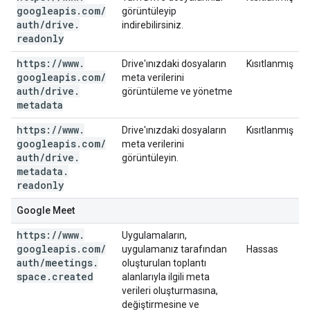
googleapis
.
com
/
görüntüleyip
auth
/
drive
.
indirebilirsiniz.
readonly
https:
/
/
www
.
Drive'ınızdaki dosyaların
Kısıtlanmış
googleapis
.
com
/
meta verilerini
auth
/
drive
.
görüntüleme ve yönetme
metadata
https:
/
/
www
.
Drive'ınızdaki dosyaların
Kısıtlanmış
googleapis
.
com
/
meta verilerini
auth
/
drive
.
görüntüleyin.
metadata
.
readonly
Google Meet
https:
/
/
www
.
Uygulamaların,
googleapis
.
com
/
uygulamanız tarafından
Hassas
auth
/
meetings
.
oluşturulan toplantı
space
.
created
alanlarıyla ilgili meta
verileri oluşturmasına,
değiştirmesine ve