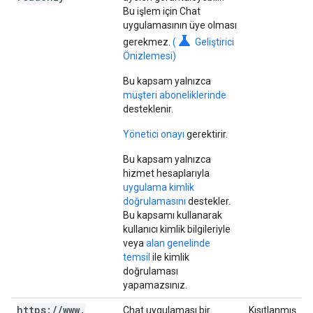
Bu işlem için Chat
uygulamasının üye olması
science
gerekmez.
(
Geliştirici
Önizlemesi)
Bu kapsam yalnızca
müşteri aboneliklerinde
desteklenir.
Yönetici onayı
gerektirir.
Bu kapsam yalnızca
hizmet hesaplarıyla
uygulama kimlik
doğrulamasını
destekler.
Bu kapsamı kullanarak
kullanıcı kimlik bilgileriyle
veya
alan genelinde
temsil
ile kimlik
doğrulaması
yapamazsınız.
https:
/
/
www
.
Chat uygulaması bir
Kısıtlanmış