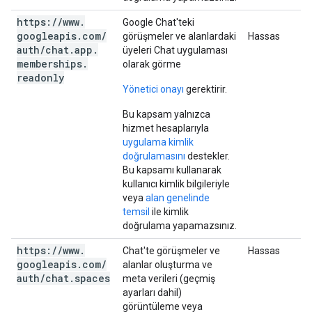
https:
/
/
www
.
Google Chat'teki
googleapis
.
com
/
görüşmeler ve alanlardaki
Hassas
auth
/
chat
.
app
.
üyeleri Chat uygulaması
memberships
.
olarak görme
readonly
Yönetici onayı
gerektirir.
Bu kapsam yalnızca
hizmet hesaplarıyla
uygulama kimlik
doğrulamasını
destekler.
Bu kapsamı kullanarak
kullanıcı kimlik bilgileriyle
veya
alan genelinde
temsil
ile kimlik
doğrulama yapamazsınız.
https:
/
/
www
.
Chat'te görüşmeler ve
Hassas
googleapis
.
com
/
alanlar oluşturma ve
auth
/
chat
.
spaces
meta verileri (geçmiş
ayarları dahil)
görüntüleme veya