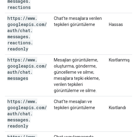
messages
.
reactions
https:
/
/
www
.
Chat'te mesajlara verilen
googleapis
.
com
/
tepkileri görüntüleme
Hassas
auth
/
chat
.
messages
.
reactions
.
readonly
https:
/
/
www
.
Mesajları görüntüleme,
Kısıtlanmış
googleapis
.
com
/
oluşturma, gönderme,
auth
/
chat
.
güncelleme ve silme;
messages
mesajlara tepki ekleme,
verilen tepkileri
görüntüleme ve silme.
https:
/
/
www
.
Chat'te mesajları ve
googleapis
.
com
/
tepkileri görüntüleme
Kısıtlandı
auth
/
chat
.
messages
.
readonly
https:
/
/
www
.