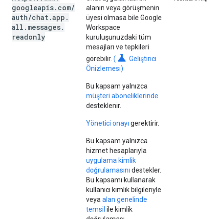
googleapis
.
com
/
alanın veya görüşmenin
auth
/
chat
.
app
.
üyesi olmasa bile Google
all
.
messages
.
Workspace
readonly
kuruluşunuzdaki tüm
mesajları ve tepkileri
science
görebilir.
(
Geliştirici
Önizlemesi)
Bu kapsam yalnızca
müşteri aboneliklerinde
desteklenir.
Yönetici onayı
gerektirir.
Bu kapsam yalnızca
hizmet hesaplarıyla
uygulama kimlik
doğrulamasını
destekler.
Bu kapsamı kullanarak
kullanıcı kimlik bilgileriyle
veya
alan genelinde
temsil
ile kimlik