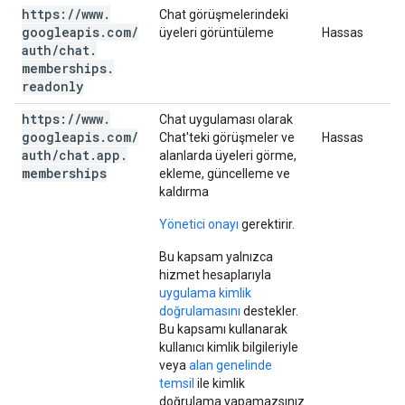
https:
/
/
www
.
Chat görüşmelerindeki
googleapis
.
com
/
üyeleri görüntüleme
Hassas
auth
/
chat
.
memberships
.
readonly
https:
/
/
www
.
Chat uygulaması olarak
googleapis
.
com
/
Chat'teki görüşmeler ve
Hassas
auth
/
chat
.
app
.
alanlarda üyeleri görme,
memberships
ekleme, güncelleme ve
kaldırma
Yönetici onayı
gerektirir.
Bu kapsam yalnızca
hizmet hesaplarıyla
uygulama kimlik
doğrulamasını
destekler.
Bu kapsamı kullanarak
kullanıcı kimlik bilgileriyle
veya
alan genelinde
temsil
ile kimlik
doğrulama yapamazsınız.