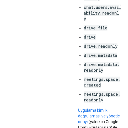
chat.users.avail
ability.readonl
y
drive.file
drive
drive.readonly
drive.metadata
drive.metadata.
readonly
meetings.space.
created
meetings.space.
readonly
Uygulama kimlik
doğrulaması ve yönetici
onayı
(yalnızca Google
Chat uygulamaları) ile