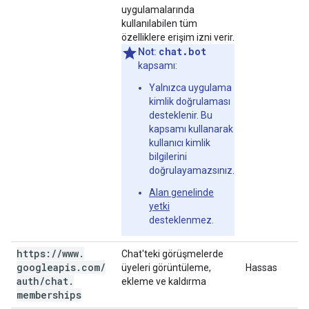
uygulamalarında
kullanılabilen tüm
özelliklere erişim izni verir.
chat.bot
Not:
kapsamı:
Yalnızca uygulama
kimlik doğrulaması
desteklenir. Bu
kapsamı kullanarak
kullanıcı kimlik
bilgilerini
doğrulayamazsınız.
Alan genelinde
yetki
desteklenmez.
https:
/
/
www
.
Chat'teki görüşmelerde
googleapis
.
com
/
üyeleri görüntüleme,
Hassas
auth
/
chat
.
ekleme ve kaldırma
memberships