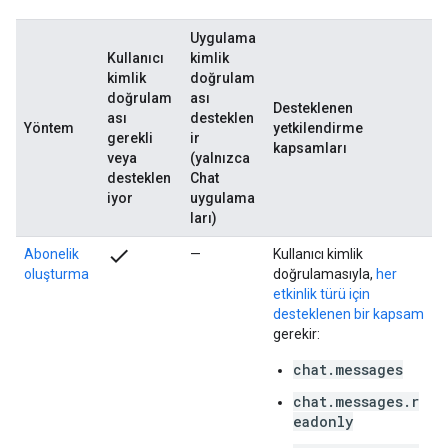
Uygulama
Kullanıcı
kimlik
kimlik
doğrulam
doğrulam
ası
Desteklenen
ası
desteklen
Yöntem
yetkilendirme
gerekli
ir
kapsamları
veya
(yalnızca
desteklen
Chat
iyor
uygulama
ları)
check
Abonelik
—
Kullanıcı kimlik
oluşturma
doğrulamasıyla,
her
etkinlik türü için
desteklenen bir kapsam
gerekir:
chat.messages
chat.messages.r
eadonly