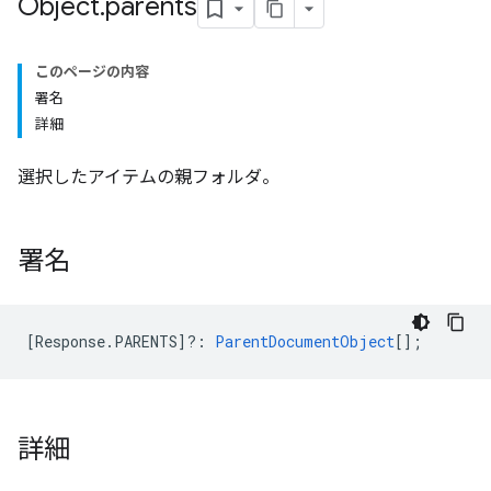
Object
.
parents
このページの内容
署名
詳細
選択したアイテムの親フォルダ。
署名
[
Response
.
PARENTS
]
?
:
ParentDocumentObject
[];
詳細